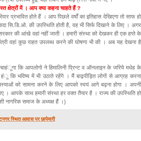
्त क्षेत्रों में । आप क्या कहना चाहते हैं ?
वार प्रभावित होते हैं । आप पिछले वर्षों का इतिहास देखिएगा तो साफ हो
यादा सि.डि.ओ. की उपस्थिति होती है, वह भी सिर्फ दिखाने के लिए । अगर
सरकार की आंखे वहां नहीं जाती । हमारी संस्था को देखकर ही एक हप्ते के
रधानमंत्री वहां कुछ राहत उपलब्ध करने की घोषणा भी की । अब यह देखना है
बड़े अंतर से जीत हासिल करुँंगी –रेणु दाहाल
 चाहंूगा कि आपलोगो ने हिमालिनी प्रिन्ट व ऑनलाइन के जरिये मधेह के
ंू कि भविष्य में भी उठाते रहेंगे । मैं बाढ़पीड़ित लोगों से आग्रह करना
6 months ago
काठमांडू, फागुन ४ – चितवन क्षेत्र नम्बर ३ में प्रतिनिधिसभा
 समस्याओं को सामना करने के लिए आपको स्वयं आगे बढ़ना होगा । अपनी
सदस्य के रूप में अपनी उम्मीदवारी दे चुकी रेणु दाहाल ने कहा 
ए । आपके साथ हमारी संस्था हर वक्त तैयार है । राज्य की उपस्थिति हो
कि उन्हें...
शी नागरिक समाज के अध्यक्ष हैं ।)
 विराटनगर स्थित आवास पर छापेमारी