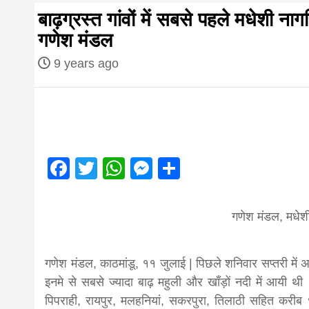
first hindi
बाढ़ग्रस्त गांवों में सबसे पहले मधेशी ना
गणेश मंडल
magazine o
9 years ago
Nepal bring
news in hin
आज का पंचांग: आज दिनांक 2 अगस्त 2026 रव
Facebook
Twitter
WhatsApp
Messenger
Share
from
गणेश मंडल, मधेशी
Nepal,mad
गणेश मंडल, काठमांडू, ११ जुलाई | पिछले शनिवार सप्तरी में अ
इनमे से सबसे ज्यादा बाढ़ महुली और खाँड़ों नदी में आयी थी । 
news,financ
पिपराही, रायपुर, मलहनियां, सकरपुरा, तिलाठी सहित करी