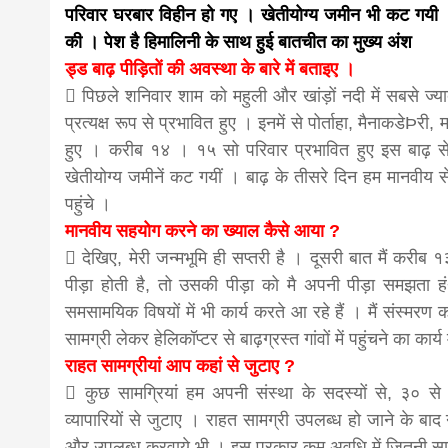
परिवार घरबार विहीन हो गए । खेतीयोग्य जमीन भी कट गयी । 
news,loan,
की । पेश है हिमालिनी के साथ हुई बातचीत का मुख्य अंश
ड्ड बाढ़ पीड़ितों की अवस्था के बारे में बताइए ।
 पिछले शनिवार शाम को महुली और खांड़ों नदी में सबसे ज्य
news, mad
प्रत्यक्ष रूप से प्रभावित हुए । इनमें से पोर्ताहा, मैनाकडेÞरी
हुए । करीब १४ । १५ सो परिवार प्रभावित हुए इस बाढ़
khabar
खेतीयोग्य जमीनें कट गयीं । बाढ़ के तीसरे दिन हम मानवीय सेवा
पहुंचे ।
मानवीय सहयोग करने का ख्याल कैसे आया ?
 देखिए, मेरी जन्मभूमि ही सप्तरी है । दूसरी बात मैं करी
पीड़ा होती है, तो उसकी पीड़ा को मै अपनी पीड़ा समझता 
समसामयिक विषयों में भी कार्य करते आ रहे हैं । मैं संस्म
सामग्री लेकर हेलिकॉप्टर से बाढ़ग्रस्त गांवों में पहुंचने का कार्य
राहत सामग्रीयां आप कहां से जुटाए ?
 कुछ सामग्रियां हम अपनी संस्था के सदस्यों से, ३० स
व्यापारियों से जुटाए । राहत सामग्री उपलब्ध हो जाने के बाद
और उपलब्ध करवाये भी । इस प्रकार कम अवधि में जितनी सामग्रि