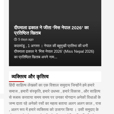
दीपमाला ढकाल ने जीता ‘मिस नेपाल 2026’ का
डी.ए
प्रतिष्ठित खिताब
के वि
5 days ago
6 
काठमांडू , 1 अगस्त । नेपाल की बहुमुखी प्रतिभा की धनी
‘हिमाल
दीपमाला ढकाल ने 'मिस नेपाल 2026' (Miss Nepal 2026)
का सम
का प्रतिष्ठित खिताब अपने नाम...
http
व्यक्तित्व और कृतित्व
हिंदी साहित्य लेखकों का एक विशाल समुदाय जिन्होंने हमे हमारे
समाज , हमारी संस्कृति, हमारे उधभव , हमारे विकास , और साहित्य
से रूबरू करवाया समय समय पर उनका योगदान अनेकों विधाओं के
जन्म दाता रहे अनेको रसों का महत्व बताया अलग अलग काल , रास
, अलग रूप में हमारे व्यक्तित्व को उजागर किया । उसी समुदाए के