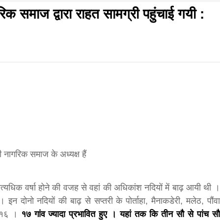
गरिक समाज द्वारा राहत सामग्री पहुंचाई गयी :
f
s
di
िवार शुभसंवत् 2083
आज का पंचांग: आज दिनांक 6 अगस्त 2026 गुरुवार शुभसंवत् 2
 नागरिक समाज के अध्यक्ष हैं
hesh
त्यधिक वर्षा होने की वजह से वहां की अधिकांश नदियों में बाढ़ आयी थी ।
इन दोनो नदियों की बाढ़ से सप्तरी के पोर्ताहा, मैनाकडेरी, मलेठ, पौंवा
ial
ब १६ ।
१७ गांव ज्यादा प्रभावित हुए । यहां तक कि तीन सौ से पांच सौ