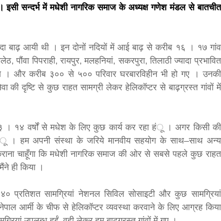
इसी सन्दर्भ में मधेशी नागरिक समाज के अध्यक्ष गणेश मंडल से बातचीत
bank
ादा बाढ़ आयी थी । इन दोनों नदियों में आई बाढ़ से करीब १६ । १७ गांव
hesh
, मलेठ, पौंवा पिपराही, रायपुर, मलहनियां, सकरपुरा, तिलाठी ज्यादा प्रभावित
 से । और करीब ३०० से ५०० परिवार घरबारविहीन भी हो गए । उनकी
 की दृष्टि से कुछ राहत सामग्री लेकर हेलिकॉप्टर से बाढ़ग्रस्त गांवों में
ब १३ । १४ वर्षों से मधेश के लिए कुछ कार्य कर रहा हंू । अगर किसी की
हंू । हम अपनी संस्था के जरिये मानवीय सहयोग के साथ–साथ अन्य
रण कराना चाहूँगा कि मधेशी नागरिक समाज की ओर से सबसे पहले कुछ राहत
 मैंने ही किया ।
े ४० प्रतिशत सामग्रियां नेशनल सिविल सोसाइटी और कुछ सामग्रियां
 नेपाल आर्मी के चीफ से हेलिकॉप्टर व्यवस्था करवाने के लिए आग्रह किया
यां उपलब्ध हुईं, वही लेकर हम बाढ़ग्रस्त गांवों में गए ।