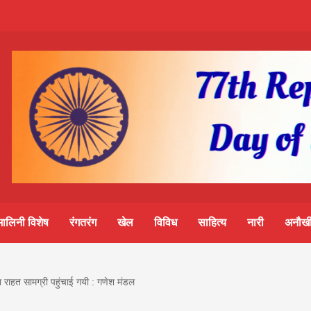
m-
S
ine
मालिनी विशेष
रंगतरंग
खेल
विविध
साहित्य
नारी
अनौखी
lini
ारा राहत सामग्री पहुंचाई गयी : गणेश मंडल