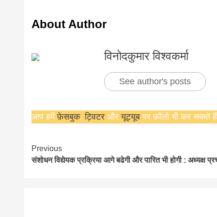
About Author
विनोदकुमार विश्वकर्मा
See author's posts
आप हमें
फ़ेसबुक
,
ट्विटर
और
यूट्यूब
पर फ़ॉलो भी कर सकते हैं
Continue
Previous
संशोधन विद्येयक प्रक्रिया आगे बढेगी और पारित भी होगी : अध्यक्ष प्र
Reading