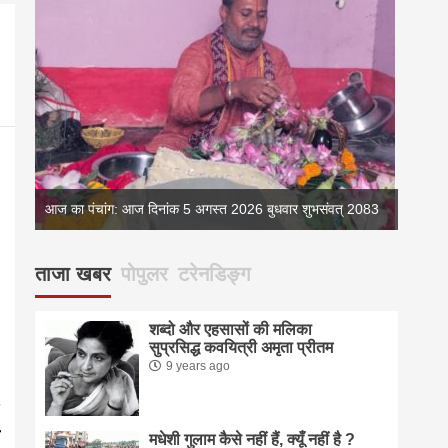
083
आज का पंचांग: आज दिनांक 5 अगस्त 2026 बुधवार शुभसंवत् 2083
आज का 
ताजा खबर
पोपुलर
टरेनडिङ्ग
शब्दो और एहसासों की मलिका
सुप्रसिद्ध कवयित्री अमृता प्रीतम
9 years ago
मधेशी गुलाम कैसे नहीं हैं, क्यूँ नहीं है ?