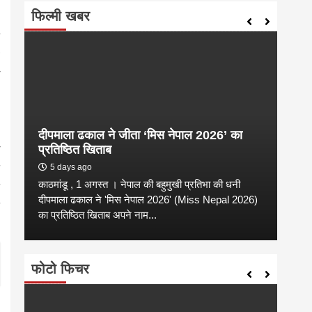
फिल्मी खबर
दीपमाला ढकाल ने जीता ‘मिस नेपाल 2026’ का
संगी
प्रतिष्ठित खिताब
कल्य
5 days ago
2 
काठमांडू , 1 अगस्त । नेपाल की बहुमुखी प्रतिभा की धनी
संगीत
है
दीपमाला ढकाल ने 'मिस नेपाल 2026' (Miss Nepal 2026)
शाम न
का प्रतिष्ठित खिताब अपने नाम...
कारण उ
फोटो फिचर