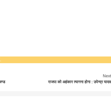
सीताराम विवाह पंचमी महोत्सव के तीसरे दिन धनुष
यज्ञ का हुआ आयोजन (फोटो सहित)
3 years ago
जनकपुरधाम/मिश्री लाल मधुकर। सीताराम विवाह पंचमी
महोत्सव के तीसरे दिन जानकी मंदिर के प्रांगण में धनुष यज्ञ
आयोजित किया गया। रंगभूमि मैदान में राजा विदेह...
.
Next
चण्ड
राजपा को अहंकार त्यागना होगा : उपेन्द्र यादव