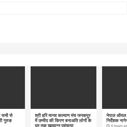
आप सभी से
श्री हरि मानव कल्याण मंच जनकपुर
नेपाल ऑयल न
री गुरुङ
में उम्मीद की किरण बनाअति लोगों के
निर्देशक नागे
घर तक खाद्यान्न पहुंचाया
6 hours a