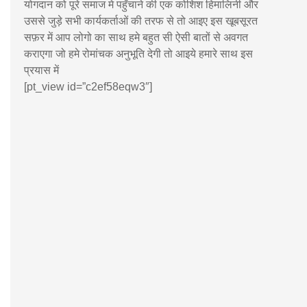
योगदान को पूरे समाज मे पहुँचाने की एक कोशिश हिमालिनी और
उससे जुड़े सभी कार्यकर्ताओं की तरफ से तो आइए इस खूबसूरत
सफ़र में आप लोगो का साथ हमे बहुत सी ऐसी बातों से अवगत
कराएगा जो हमे रोमांचक अनुभूति देगी तो आइये हमारे साथ इस
प्रयास में
[pt_view id=”c2ef58eqw3″]