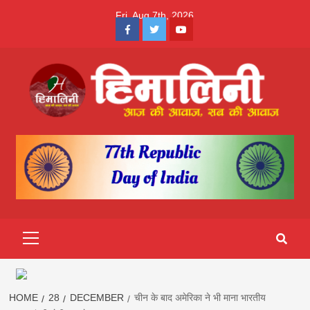
Skip
Fri. Aug 7th, 2026
to
Facebook
Twitter
Youtube
content
Himalini.com-
HIMALINI FIRST HINDI MAGAZINE OF NEPAL BRINGS NEWS
IN HINDI FROM NEPAL, BANK LOAN NEWS
hindi magazin
||madhesh
Primary
Menu
khabar:Himalin
first hindi
HOME
28
DECEMBER
चीन के बाद अमेरिका ने भी माना भारतीय