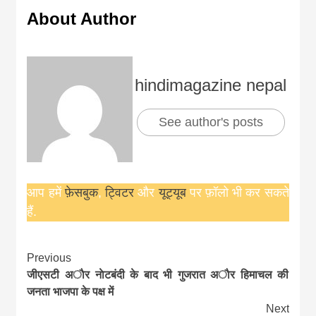
About Author
hindimagazine nepal
See author's posts
आप हमें
फ़ेसबुक
,
ट्विटर
और
यूट्यूब
पर फ़ॉलो भी कर सकते
हैं.
Continue
Previous
जीएसटी अाैर नाेटबंदी के बाद भी गुजरात अाैर हिमाचल की
Reading
जनता भाजपा के पक्ष में
Next