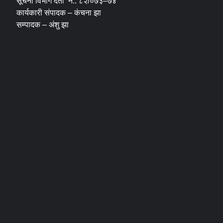
सूचना विभाग दर्ता नं.: ८२/०७३–७४
कार्यकारी संपादक – कंचना झा
सम्पादक – अंशु झा