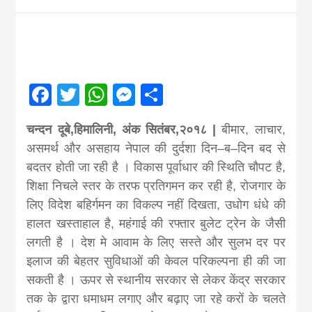
Nepal brings
news in hindi
Facebook
Twitter
WhatsApp
Messenger
Share
from
चन्दन दूबे,हिमालिनी, अंक सितंबर,२०१८ |
बीमार, लाचार,
Nepal,madhes
असमर्थ और असहाय नेपाल की दुर्दशा दिन–ब–दिन बद से
बदतर होती जा रही है । विकास पूर्वाधार की स्थिति चौपट है,
शिक्षा निचले स्तर के तरफ प्रतिगमन कर रही है, रोजगार के
news,financia
लिए विदेश बहिर्गमन का विकल्प नहीं दिखता, उधोग धंधे की
हालत खस्ताहाल है, महंगाई की रफ्तार बुलेट ट्रेन के जैसी
news,loan,ban
लगती है । देश मे आवाम के लिए सस्ते और सुलभ दर पर
इलाज की बेहतर सुविधाओं की केवल परिकल्पना ही की जा
news, madhes
सकती है । ऊपर से स्थानीय सरकार से लेकर केंद्र सरकार
तक के द्वारा धमाधम लगाए और बढ़ाए जा रहे करों के चलते