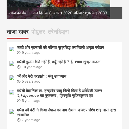
आज का पंचांग: आज दिनांक 8 अगस्त 2026 शनिवार शुभसंवत् 2083
आज
ताजा खबर
पोपुलर
टरेनडिङ्ग
शब्दो और एहसासों की मलिका सुप्रसिद्ध कवयित्री अमृता प्रीतम
9 years ago
मधेशी गुलाम कैसे नहीं हैं, क्यूँ नहीं है ? ई. श्याम सुन्दर मण्डल
10 years ago
*मैं और मेरी परछाईं* : मंजू उपाध्याय
5 years ago
मधेशी वैज्ञानिक डा. इन्द्रदेव साहु जिन्हें मिला है अमेरिकी डालर
२,९७,०००.०० का पुरस्कार , प्रस्तुति सुजितकुमार झा
5 years ago
मधेश की बेटी ने किया नेपाल का नाम राैशन, डाक्टर रश्मि शाह नासा द्वारा
सम्मानित
7 years ago