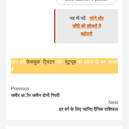
यह भी पढें
सोने और
चाँदी की कीमतों में
बढ़ोतरी
आप हमें
फ़ेसबुक
,
ट्विटर
और
यूट्यूब
पर फ़ॉलो भी कर सकते
हैं.
Continue
Previous
जमीर अाैर जमीन दाेनाें गिरवी
Reading
Next
हर वर्ग के लिए जानिए दैनिक राशिफल