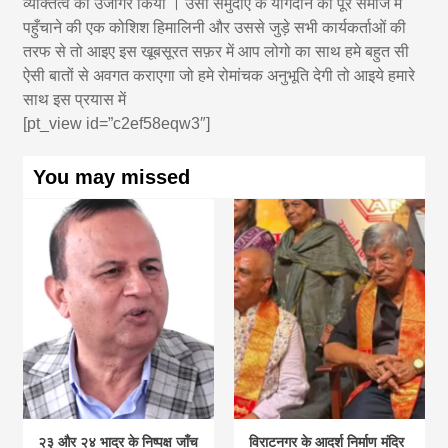
व्यक्तित्व को उजागर किया । उसी समुदाए के योगदान को पूरे समाज मे
पहुँचाने की एक कोशिश हिमालिनी और उससे जुड़े सभी कार्यकर्ताओं की
तरफ से तो आइए इस खूबसूरत सफ़र में आप लोगो का साथ हमे बहुत सी
ऐसी बातों से अवगत कराएगा जो हमे रोमांचक अनुभूति देगी तो आइये हमारे
साथ इस प्रयास में
[pt_view id=”c2ef58eqw3″]
You may missed
२३ और २४ भाद्र के निष्पक्ष जाँच
विराटनगर के आदर्श निर्माण मंदिर