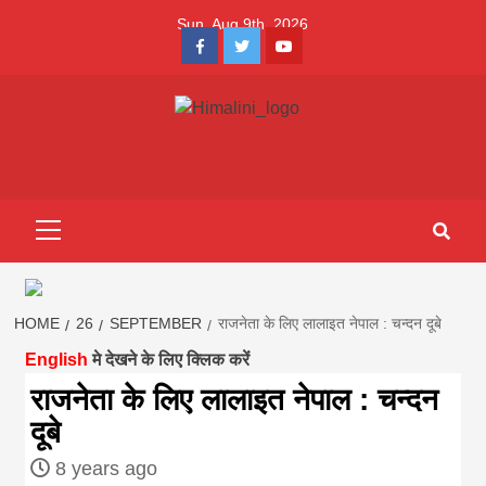
Skip
Sun. Aug 9th, 2026
to
Facebook
Twitter
Youtube
content
Himalini.com-
HIMALINI FIRST HINDI MAGAZINE OF NEPAL BRINGS NEWS
IN HINDI FROM NEPAL, BANK LOAN NEWS
hindi magazin
Primary
Menu
||madhesh
khabar:Himalin
HOME
26
SEPTEMBER
राजनेता के लिए लालाइत नेपाल : चन्दन दूबे
English
मे देखने के लिए क्लिक करें
first hindi
राजनेता के लिए लालाइत नेपाल : चन्दन
दूबे
magazine of
8 years ago