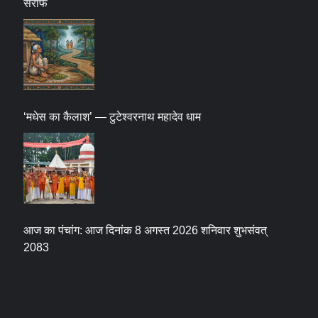
सर्राफ
‘मधेस का कैलाश’ — टुटेश्वरनाथ महादेव धाम
आज का पंचांग: आज दिनांक 8 अगस्त 2026 शनिवार शुभसंवत्
2083