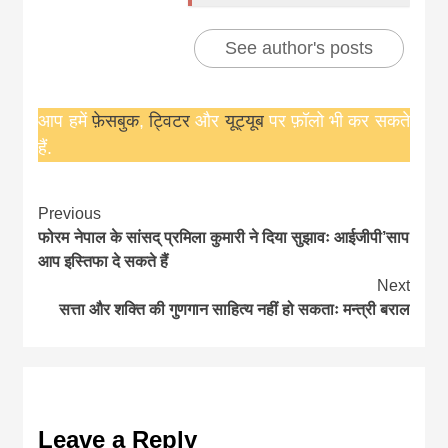
See author's posts
आप हमें
फ़ेसबुक
,
ट्विटर
और
यूट्यूब
पर फ़ॉलो भी कर सकते
हैं.
Continue
Previous
फोरम नेपाल के सांसद् प्रमिला कुमारी ने दिया सुझावः आईजीपी’साप
Reading
आप इस्तिफा दे सकते हैं
Next
सत्ता और शक्ति की गुणगान साहित्य नहीं हो सकताः मन्त्री बराल
Leave a Reply