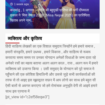
1 week ago
काठमांडू , 1 अगस्त । नेपाल की बहुमुखी प्रतिभा की धनी दीपमाला
ढकाल ने 'मिस नेपाल 2026' (Miss Nepal 2026) का प्रतिष्ठित
खिताब अपने नाम...
व्यक्तित्व और कृतित्व
हिंदी साहित्य लेखकों का एक विशाल समुदाय जिन्होंने हमे हमारे समाज ,
हमारी संस्कृति, हमारे उधभव , हमारे विकास , और साहित्य से रूबरू
करवाया समय समय पर उनका योगदान अनेकों विधाओं के जन्म दाता रहे
अनेको रसों का महत्व बताया अलग अलग काल , रास , अलग रूप में हमारे
व्यक्तित्व को उजागर किया । उसी समुदाए के योगदान को पूरे समाज मे
पहुँचाने की एक कोशिश हिमालिनी और उससे जुड़े सभी कार्यकर्ताओं की
तरफ से तो आइए इस खूबसूरत सफ़र में आप लोगो का साथ हमे बहुत सी
ऐसी बातों से अवगत कराएगा जो हमे रोमांचक अनुभूति देगी तो आइये हमारे
साथ इस प्रयास में
[pt_view id=”c2ef58eqw3″]