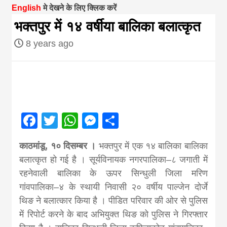
English
मे देखने के लिए क्लिक करें
magazine of
भक्तपुर में १४ वर्षीया बालिका बलात्कृत
8 years ago
Nepal brings
news in hindi
from
Facebook
Twitter
WhatsApp
Messenger
Share
Nepal,madhes
काठमांडू, १० दिसम्बर ।
भक्तपुर में एक १४ बालिका बालिका
बलात्कृत हो गई है । सूर्यविनायक नगरपालिका–८ जगाती में
news,financia
रहनेवाली बालिका के ऊपर सिन्धुली जिला मरिण
गांवपालिका–४ के स्थायी निवासी २० वर्षीय पाल्जेन दोर्जे
news,loan,ban
थिङ ने बलात्कार किया है । पीडित परिवार की ओर से पुलिस
में रिपोर्ट करने के बाद अभियुक्त थिङ को पुलिस ने गिरफ्तार