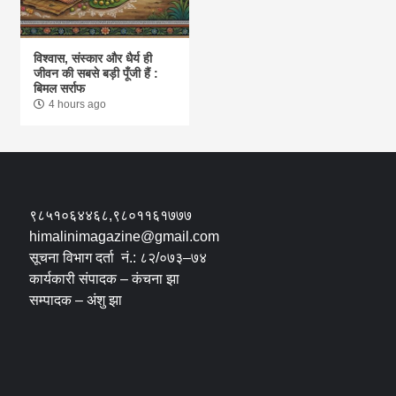
विश्वास, संस्कार और धैर्य ही
जीवन की सबसे बड़ी पूँजी हैं :
बिमल सर्राफ
4 hours ago
९८५१०६४४६८,९८०११६१७७७
himalinimagazine@gmail.com
सूचना विभाग दर्ता नं.: ८२/०७३–७४
कार्यकारी संपादक – कंचना झा
सम्पादक – अंशु झा