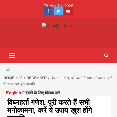
Skip
Fri. Aug 7th, 2026
to
Facebook
Twitter
Youtube
content
Himalini.com-
HIMALINI FIRST HINDI MAGAZINE OF NEPAL BRINGS NEWS
IN HINDI FROM NEPAL, BANK LOAN NEWS
hindi magazin
Primary
Menu
||madhesh
khabar:Himalin
HOME
23
DECEMBER
विघ्नहर्ता गणेश, पूरी करते हैं सभी मनोकामना, करें
ये उपाय खुश हाेंगे गणपति
English
मे देखने के लिए क्लिक करें
first hindi
विघ्नहर्ता गणेश, पूरी करते हैं सभी
मनोकामना, करें ये उपाय खुश हाेंगे
magazine of