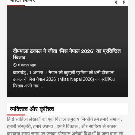
दीपमाला ढकाल ने जीता ‘मिस नेपाल 2026’ का प्रतिष्ठित
खिताब
6 days ago
काठमांडू , 1 अगस्त । नेपाल की बहुमुखी प्रतिभा की धनी दीपमाला
ढकाल ने 'मिस नेपाल 2026' (Miss Nepal 2026) का प्रतिष्ठित
खिताब अपने नाम...
व्यक्तित्व और कृतित्व
हिंदी साहित्य लेखकों का एक विशाल समुदाय जिन्होंने हमे हमारे समाज ,
हमारी संस्कृति, हमारे उधभव , हमारे विकास , और साहित्य से रूबरू
करवाया समय समय पर उनका योगदान अनेकों विधाओं के जन्म दाता रहे