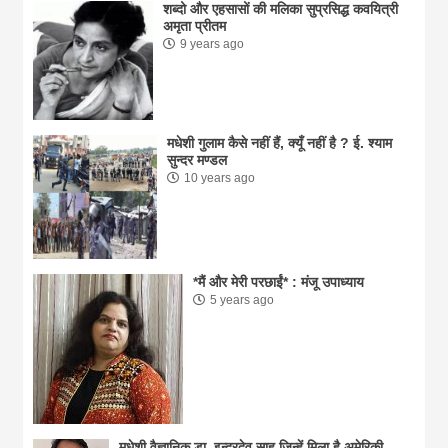
शब्दो और एहसासों की मलिका सुप्रसिद्ध कवयित्री
अमृता प्रीतम
9 years ago
मधेशी गुलाम कैसे नहीं हैं, क्यूँ नहीं है ? ई. श्याम
सुन्दर मण्डल
10 years ago
*मैं और मेरी परछाईं* : मंजू उपाध्याय
5 years ago
मधेशी वैज्ञानिक डा. इन्द्रदेव साहु जिन्हें मिला है अमेरिकी