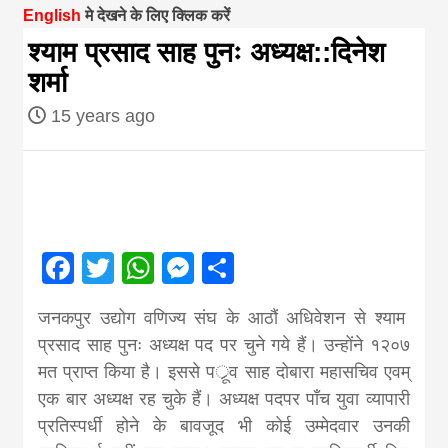
English
मे देखने के लिए क्लिक करें
magazine of
श्याम प्रसाद साह पुनः अध्यक्ष::दिनेश
शर्मा
Nepal brings
15 years ago
news in hindi
from
Facebook
Twitter
WhatsApp
Messenger
Share
Nepal,madhes
जनकपुर उद्योग वणिज्य संघ के आठौं अधिवेशन से श्याम
news,financia
प्रसाद साह पुनः अध्यक्ष पद पर चुने गये हैं। उन्होंने १२०७
मत प्राप्त किया है। इससे पर्ूव साह दोबारा महासचिव एवम्
news,loan,ban
एक बार अध्यक्ष रह चुके हैं। अध्यक्ष पदपर पाँच युवा व्यापारी
प्रतिस्पर्धी होने के बावजूद भी कोई उम्मेदवार उनकी