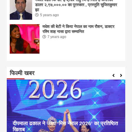
डालर २,९७,०००.०० का पुरस्कार , प्रस्तुति सुजितकुमार
झा
5 years ago
मधेश की बेटी ने किया नेपाल का नाम राैशन, डाक्टर
रश्मि शाह नासा द्वारा सम्मानित
7 years ago
फिल्मी खबर
दीपमाला ढकाल ने जीता ‘मिस नेपाल 2026’ का प्रतिष्ठित
खिताब