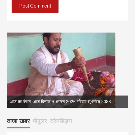
आज का पंचांग: आज दिनांक 9 अगस्त 2026 रविवार शुभसंवत् 2083
आज
ताजा खबर
पोपुलर
टरेनडिङ्ग