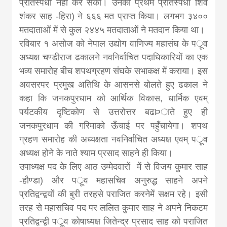
प्रतिस्पर्धा नहीं कर सका। उनका प्रथम प्रतिस्पर्धी शिव
news, madhes
शंकर साह -हिरा) ने ६६६ मत प्राप्त किया। लगभग ३४००
मतदाताओं में से कुल २४४५ मतदाताओं ने मतदान किया था।
khabar
रविबार १ असोज को नेपाल उद्योग वाणिज्य महासंघ के पर्ूव
अध्यक्ष चण्डीराज ढकालने नवनिर्वाचित पदाधिकारियों का एक
भव्य समारोह बीच शपथग्रहण संघके सभाकक्ष में कराया। इस
अवसरपर प्रमुख अतिथि के आसनसे बोलते हुए ढकाल ने
कहा कि जनकपुरधाम को आर्थिक विकास, धार्मिक एवम्
पर्यटकीय दृष्टिकोण से उत्तरोत्तर बढÞाते हुए ही
जनकपुरधाम की गरिमाको ऊँचाई पर पहुँचायेगा। शपथ
ग्रहण समारोह की अध्यक्षता नवनिर्वाचित अध्यक्ष एवम् पर्ूव
अध्यक्ष होने के नाते श्याम प्रसाद साहने ही किया।
उपाध्यक्ष पद के लिए आठ उम्मेदवारों में से विजय कुमार साह
-हौण्डा) और पर्ूव महासचिव अनुरुद्ध साहने अपने
प्रतिद्वन्द्वयों की बुरी तरहसे पराजित करनेमें सक्षम रहे। इसी
तरह से महासचिव पद पर ललित कुमार साह ने अपने निकटम
प्रतिद्वन्द्वी पर्ूव कोषाध्यक्ष जितेन्द्र प्रसाद साह को पराजित