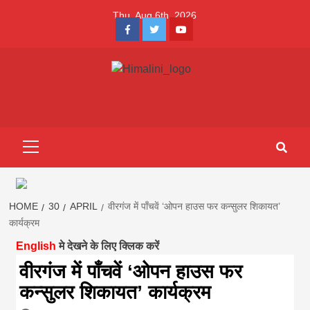
Skip
Thu. Aug 6th, 2026
to
Facebook
Twitter
Youtube
content
Himalini.com-
HIMALINI FIRST HINDI MAGAZINE OF NEPAL BRINGS NEWS
IN HINDI FROM NEPAL, BANK LOAN NEWS
hindi magazin
Primary
Menu
||madhesh
khabar:Himalin
HOME
30
APRIL
वीरगंज में पाँचवें ‘ओपन हाउस फर कन्सुलर शिकायत’
कार्यक्रम
English
मे देखने के लिए क्लिक करें
first hindi
वीरगंज में पाँचवें ‘ओपन हाउस फर
कन्सुलर शिकायत’ कार्यक्रम
magazine of