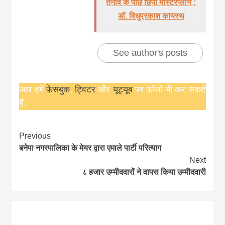
तनाव के पीछे छिपा मास्टरप्लान :
डॉ. विधुप्रकाश कायस्थ
See author's posts
आप हमें
फ़ेसबुक
,
ट्विटर
और
यूट्यूब
पर फ़ॉलो भी कर सकते
हैं.
Continue
Previous
बनेपा नगरपालिका के मेयर द्वारा एमाले पार्टी परित्याग
Reading
Next
८ हजार उम्मीदवारों ने वापस किया उम्मीदवारी