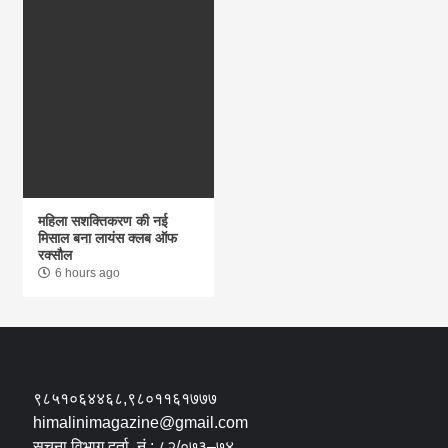
महिला सशक्तिकरण की नई
मिसाल बना लायंस क्लब ऑफ
रक्सौल
6 hours ago
९८५१०६४४६८,९८०११६१७७७
himalinimagazine@gmail.com
सूचना विभाग दर्ता नं.: ८२/०७३–७४