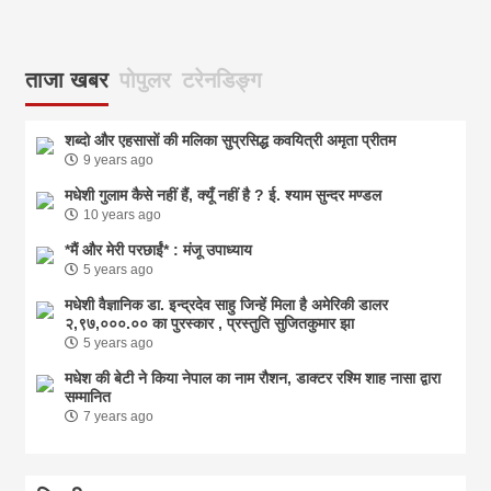
ताजा खबर
पोपुलर
टरेनडिङ्ग
शब्दो और एहसासों की मलिका सुप्रसिद्ध कवयित्री अमृता प्रीतम
9 years ago
मधेशी गुलाम कैसे नहीं हैं, क्यूँ नहीं है ? ई. श्याम सुन्दर मण्डल
10 years ago
*मैं और मेरी परछाईं* : मंजू उपाध्याय
5 years ago
मधेशी वैज्ञानिक डा. इन्द्रदेव साहु जिन्हें मिला है अमेरिकी डालर
२,९७,०००.०० का पुरस्कार , प्रस्तुति सुजितकुमार झा
5 years ago
मधेश की बेटी ने किया नेपाल का नाम राैशन, डाक्टर रश्मि शाह नासा द्वारा
सम्मानित
7 years ago