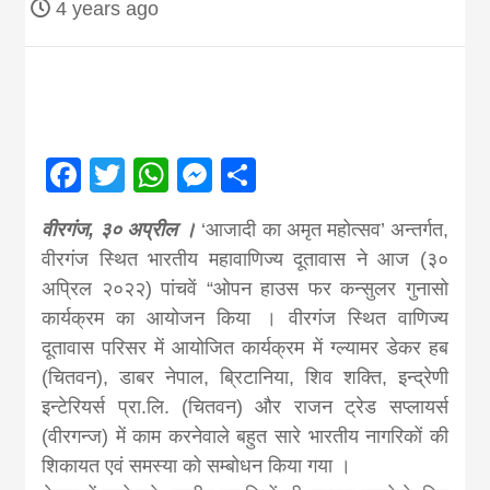
4 years ago
Nepal brings
news in hindi
from
Facebook
Twitter
WhatsApp
Messenger
Share
Nepal,madhes
वीरगंज, ३० अप्रील ।
‘आजादी का अमृत महोत्सव’ अन्तर्गत,
वीरगंज स्थित भारतीय महावाणिज्य दूतावास ने आज (३०
अप्रिल २०२२) पांचवें “ओपन हाउस फर कन्सुलर गुनासो
news,financia
कार्यक्रम का आयोजन किया । वीरगंज स्थित वाणिज्य
दूतावास परिसर में आयोजित कार्यक्रम में ग्ल्यामर डेकर हब
news,loan,ban
(चितवन), डाबर नेपाल, ब्रिटानिया, शिव शक्ति, इन्द्रेणी
इन्टेरियर्स प्रा.लि. (चितवन) और राजन ट्रेड सप्लायर्स
news, madhes
(वीरगन्ज) में काम करनेवाले बहुत सारे भारतीय नागरिकों की
शिकायत एवं समस्या को सम्बोधन किया गया ।