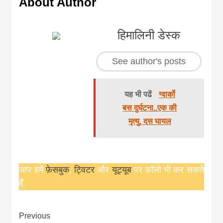
About Author
हिमालिनी डेस्क
See author's posts
यह भी पढें
ग्वार्को
बस दुर्घटना..एक की
मृत्यु, दस घायल
आप हमें
फ़ेसबुक
,
ट्विटर
और
यूट्यूब
पर फ़ॉलो भी कर सकते
हैं.
Continue
Previous