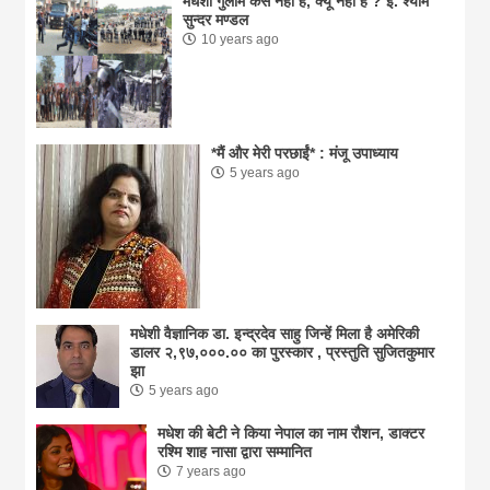
मधेशी गुलाम कैसे नहीं हैं, क्यूँ नहीं है ? ई. श्याम
सुन्दर मण्डल
10 years ago
*मैं और मेरी परछाईं* : मंजू उपाध्याय
5 years ago
मधेशी वैज्ञानिक डा. इन्द्रदेव साहु जिन्हें मिला है अमेरिकी
डालर २,९७,०००.०० का पुरस्कार , प्रस्तुति सुजितकुमार
झा
5 years ago
मधेश की बेटी ने किया नेपाल का नाम राैशन, डाक्टर
रश्मि शाह नासा द्वारा सम्मानित
7 years ago