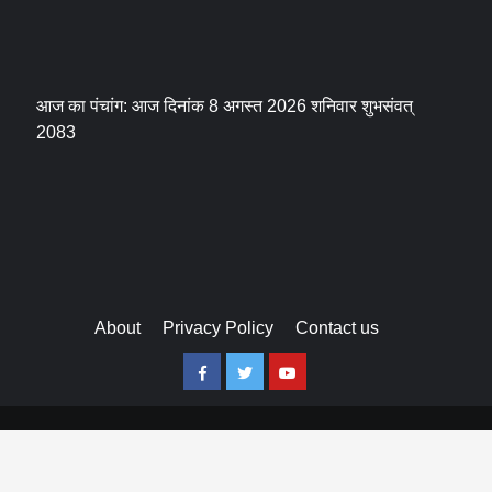
आज का पंचांग: आज दिनांक 8 अगस्त 2026 शनिवार शुभसंवत्
2083
About
Privacy Policy
Contact us
Facebook
Twitter
Youtube
Copyright © All rights reserved.
WP2Social Auto Publish
Powered By :
XYZScripts.com