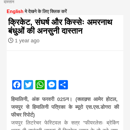
दास्तान
magazine of
English
मे देखने के लिए क्लिक करें
क्रिकेट, संघर्ष और किस्सेः अमरनाथ
Nepal brings
बंधुओं की अनसुनी दास्तान
1 year ago
news in hindi
from
Nepal,madhes
Facebook
Twitter
WhatsApp
Messenger
Share
news,financia
हिमालिनी, अंक फरवरी 025न। (क्लाक्र्स आमेर होटल,
जयपुर से हिमालिनी पत्रिका के ब्यूरो एस.एस.डोगरा की
news,loan,ban
फीचर रिपोर्ट)
जयपुर लिटरेचर फेस्टिवल के सत्र “फीयरलेसः ब्रेकिंग