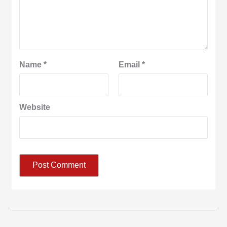
Name
*
Email
*
Website
आज का पंचांग:-* *आज दिनांक:7 अगस्त 2026 शुक्रवार शुभसंवत् 2083