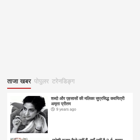
आज
ताजा खबर
पोपुलर
टरेनडिङ्ग
शब्दो और एहसासों की मलिका सुप्रसिद्ध कवयित्री
अमृता प्रीतम
9 years ago