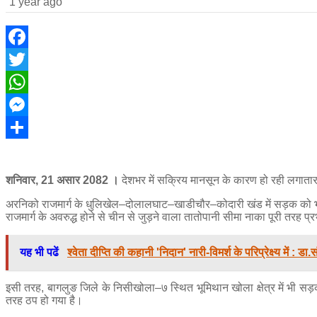
1 year ago
Facebook
Twitter
WhatsApp
Messenger
Share
शनिवार, 21 असार 2082 ।
देशभर में सक्रिय मानसून के कारण हो रही लगातार 
अरनिको राजमार्ग के धुलिखेल–दोलालघाट–खाडीचौर–कोदारी खंड में सड़क को भारी क्
राजमार्ग के अवरुद्ध होने से चीन से जुड़ने वाला तातोपानी सीमा नाका पूरी तरह प्
यह भी पढें
श्वेता दीप्ति की कहानी 'निदान' नारी-विमर्श के परिप्रेक्ष्य में : डा.स
इसी तरह, बागलुङ जिले के निसीखोला–७ स्थित भूमिथान खोला क्षेत्र में भी सड
तरह ठप हो गया है।