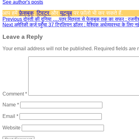
See author's posts
आप हमें
फ़ेसबुक
,
ट्विटर
और
यूट्यूब
पर फ़ॉलो भी कर सकते हैं.
Continue
Previous
दोस्ती की दुनिया ….पत्र मित्रता से फेसबुक तक का सफर : रजनीश 
Next
अमेरिकी कर्ज़ पहुँचा 37 ट्रिलियन डॉलर : वैश्विक अर्थव्यवस्था के लिए
Reading
Leave a Reply
Your email address will not be published.
Required fields are
Comment
*
Name
*
Email
*
Website