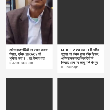
अवैध शरणार्थियों का स्थल बनता
M. K. EV WORLD में अग्नि
नेपाल, ब्रैक (BRAC) की
सुरक्षा को लेकर हुआ मॉक ड्रिल,
भूमिका क्या ? : डा.विजय दत्त
अग्निशामक पदाधिकारियों ने
सिखाए आग पर काबू पाने के गुर
32 minutes ago
1 hour ago