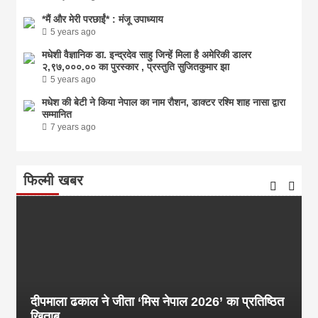
*मैं और मेरी परछाईं* : मंजू उपाध्याय
5 years ago
मधेशी वैज्ञानिक डा. इन्द्रदेव साहु जिन्हें मिला है अमेरिकी डालर
२,९७,०००.०० का पुरस्कार , प्रस्तुति सुजितकुमार झा
5 years ago
मधेश की बेटी ने किया नेपाल का नाम राैशन, डाक्टर रश्मि शाह नासा द्वारा
सम्मानित
7 years ago
फिल्मी खबर
दीपमाला ढकाल ने जीता ‘मिस नेपाल 2026’ का प्रतिष्ठित
खिताब