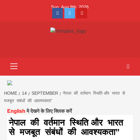
Skip
Sun. Aug 9th, 2026
to
Facebook
Twitter
Youtube
content
Himalini.com-
HIMALINI FIRST HINDI MAGAZINE OF NEPAL BRINGS NEWS
IN HINDI FROM NEPAL, BANK LOAN NEWS
hindi magazin
Primary
Menu
||madhesh
khabar:Himalin
HOME
14
SEPTEMBER
नेपाल की वर्तमान स्थिति और भारत से
मजबूत संबंधों की आवश्यकता”
English
मे देखने के लिए क्लिक करें
first hindi
नेपाल की वर्तमान स्थिति और भारत
से मजबूत संबंधों की आवश्यकता”
magazine of