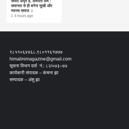
समता अमृत है, विषमता विष :
समानता से ही बनेगा सुखी और
स्वस्थ समाज ।
4 hours ago
९८५१०६४४६८,९८०११६१७७७
himalinimagazine@gmail.com
सूचना विभाग दर्ता नं.: ८२/०७३–७४
कार्यकारी संपादक – कंचना झा
सम्पादक – अंशु झा