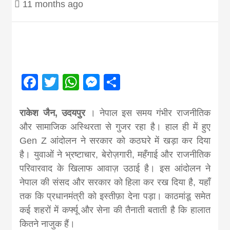
11 months ago
Nepal brings
news in hindi
from
Facebook
Twitter
WhatsApp
Messenger
Share
Nepal,madhes
राकेश जैन, उदयपुर
। नेपाल इस समय गंभीर राजनीतिक
और सामाजिक अस्थिरता से गुजर रहा है। हाल ही में हुए
news,financia
Gen Z आंदोलन ने सरकार को कठघरे में खड़ा कर दिया
है। युवाओं ने भ्रष्टाचार, बेरोज़गारी, महँगाई और राजनीतिक
परिवारवाद के खिलाफ आवाज़ उठाई है। इस आंदोलन ने
news,loan,ban
नेपाल की संसद और सरकार को हिला कर रख दिया है, यहाँ
तक कि प्रधानमंत्री को इस्तीफ़ा देना पड़ा। काठमांडू समेत
news, madhes
कई शहरों में कर्फ्यू और सेना की तैनाती बताती है कि हालात
कितने नाजुक हैं।