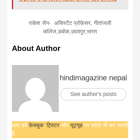
राकेश जैन- असिस्टेंट प्रोफ़ेसर, गीतांजली
कॉलेज,डबोक,उदयपुर,भारत
About Author
hindimagazine nepal
See author's posts
आप हमें
फ़ेसबुक
,
ट्विटर
और
यूट्यूब
पर फ़ॉलो भी कर सकते
हैं.