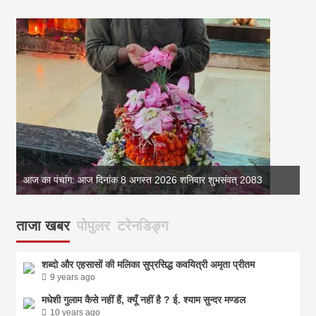
आज
आज का पंचांग: आज दिनांक 8 अगस्त 2026 शनिवार शुभसंवत् 2083
ताजा खबर
पोपुलर
टरेनडिङ्ग
शब्दो और एहसासों की मलिका सुप्रसिद्ध कवयित्री अमृता प्रीतम
9 years ago
मधेशी गुलाम कैसे नहीं हैं, क्यूँ नहीं है ? ई. श्याम सुन्दर मण्डल
10 years ago