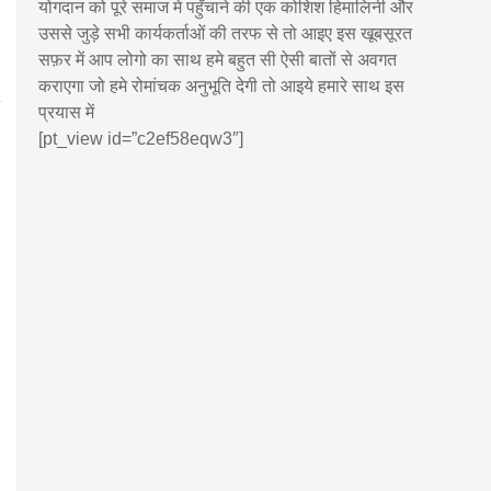
योगदान को पूरे समाज मे पहुँचाने की एक कोशिश हिमालिनी और
उससे जुड़े सभी कार्यकर्ताओं की तरफ से तो आइए इस खूबसूरत
सफ़र में आप लोगो का साथ हमे बहुत सी ऐसी बातों से अवगत
कराएगा जो हमे रोमांचक अनुभूति देगी तो आइये हमारे साथ इस
प्रयास में
[pt_view id=”c2ef58eqw3″]