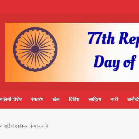
m-
S
ine
मालिनी विशेष
रंगतरंग
खेल
विविध
साहित्य
नारी
अनौखी
lini
 पार्टियाँ एकीकरण के प्रयास में