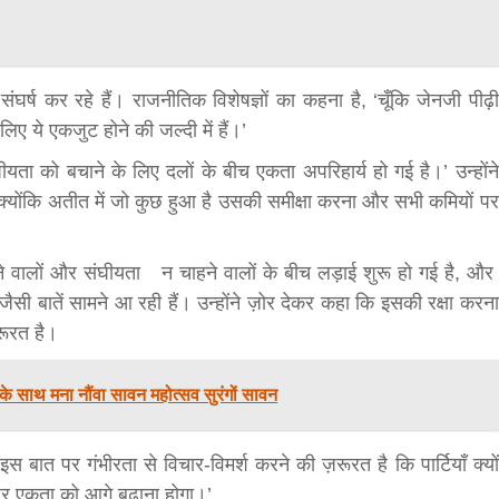
र्ष कर रहे हैं। राजनीतिक विशेषज्ञों का कहना है, ‘चूँकि जेनजी पीढ़ी
सीताराम विवाह पंचमी महोत्सव के तीसरे दिन धनुष
िए ये एकजुट होने की जल्दी में हैं।’
यज्ञ का हुआ आयोजन (फोटो सहित)
ीयता को बचाने के लिए दलों के बीच एकता अपरिहार्य हो गई है।’ उन्होंने
3 years ago
क्योंकि अतीत में जो कुछ हुआ है उसकी समीक्षा करना और सभी कमियों पर
जनकपुरधाम/मिश्री लाल मधुकर। सीताराम विवाह पंचमी
महोत्सव के तीसरे दिन जानकी मंदिर के प्रांगण में धनुष यज्ञ
आयोजित किया गया। रंगभूमि मैदान में राजा विदेह...
ने वालों और संघीयता न चाहने वालों के बीच लड़ाई शुरू हो गई है, और
जैसी बातें सामने आ रही हैं। उन्होंने ज़ोर देकर कहा कि इसकी रक्षा करना
रूरत है।
के साथ मना नौंवा सावन महोत्सव सुरंगों सावन
ं इस बात पर गंभीरता से विचार-विमर्श करने की ज़रूरत है कि पार्टियाँ क्यों
 पर एकता को आगे बढ़ाना होगा।’