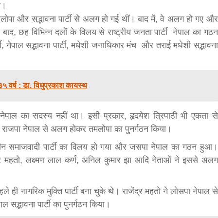
है।
मलोपा और सद्भावना पार्टी से अलग हो गई थीं। बाद में, वे अलग हो गए और
 के बाद, छह विभिन्न दलों के विलय से राष्ट्रीय जनता पार्टी नेपाल का गठन
्टी, नेपाल सद्भावना पार्टी, मधेशी जनाधिकार मंच और तराई मधेशी सद्भावना
३५ वर्ष : डा. विधुप्रकाश कायस्थ
बड़े अंतर से जीत हासिल करुँंगी –रेणु दाहाल
नेपाल का सदस्य नहीं था। इसी प्रकार, हृदयेश त्रिपाठी भी एकता से
6 months ago
े राजपा नेपाल से अलग होकर तमलोपा का पुनर्गठन किया।
काठमांडू, फागुन ४ – चितवन क्षेत्र नम्बर ३ में प्रतिनिधिसभा
सदस्य के रूप में अपनी उम्मीदवारी दे चुकी रेणु दाहाल ने कहा 
त्कालीन समाजवादी पार्टी का विलय हो गया और जसपा नेपाल का गठन हुआ।
कि उन्हें...
र महतो, लक्ष्मण लाल कर्ण, अनिल कुमार झा आदि नेताओं ने इससे अलग
े ही नागरिक मुक्ति पार्टी बना चुके थे। राजेंद्र महतो ने लोसपा नेपाल से
ाल सद्भावना पार्टी का पुनर्गठन किया।