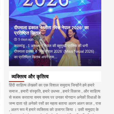
दीपमाला ढकाल ने जीता ‘मिस नेपाल 2026’ का
डी.ए
प्रतिष्ठित खिताब
के वि
5 days ago
6 
काठमांडू , 1 अगस्त । नेपाल की बहुमुखी प्रतिभा की धनी
‘हिमाल
दीपमाला ढकाल ने 'मिस नेपाल 2026' (Miss Nepal 2026)
का सम
का प्रतिष्ठित खिताब अपने नाम...
http
व्यक्तित्व और कृतित्व
हिंदी साहित्य लेखकों का एक विशाल समुदाय जिन्होंने हमे हमारे
समाज , हमारी संस्कृति, हमारे उधभव , हमारे विकास , और साहित्य
से रूबरू करवाया समय समय पर उनका योगदान अनेकों विधाओं के
जन्म दाता रहे अनेको रसों का महत्व बताया अलग अलग काल , रास
, अलग रूप में हमारे व्यक्तित्व को उजागर किया । उसी समुदाए के