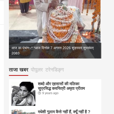
आज का पंचांग:-* *आज दिनांक:7 अगस्त 2026 शुक्रवार शुभसंवत्
2083
2083
आज का 
ताजा खबर
पोपुलर
टरेनडिङ्ग
शब्दो और एहसासों की मलिका
सुप्रसिद्ध कवयित्री अमृता प्रीतम
9 years ago
मधेशी गुलाम कैसे नहीं हैं, क्यूँ नहीं है ?