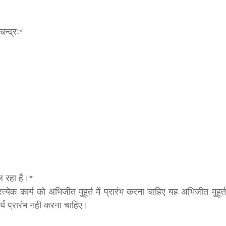
न्द्रः*
बड़े अंतर से जीत हासिल करुँंगी –रेणु दाहाल
6 months ago
काठमांडू, फागुन ४ – चितवन क्षेत्र नम्बर ३ में प्रतिनिधिसभा
सदस्य के रूप में अपनी उम्मीदवारी दे चुकी रेणु दाहाल ने कहा 
कि उन्हें...
ल रहा है।*
ेक कार्य को अभिजीत मुहूर्त में प्रारंभ करना चाहिए यह अभिजीत मुहूर्त
ार्य प्रारंभ नही करना चाहिए।