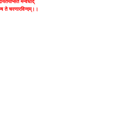
दयितयेप्सित मन्वधाद्
ुरुष ते चरणारविन्दम्।।
bank
hesh