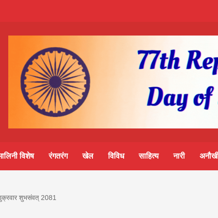
m-
S
ine
मालिनी विशेष
रंगतरंग
खेल
विविध
साहित्य
नारी
अनौखी
lini
ुक्रवार शुभसंवत् 2081