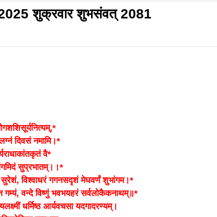
 2025 शुक्रवार शुभसंवत् 2081
f
s
di
गलवार शुभसंवत् 2083
आज का पंचांग: आज दिनांक 8 अगस्त 2026 शनिवार शुभसंवत् 
ोगशशिसूर्यनित्यम्,*
लग्नं दिवसं नमामि।*
यराधाकांतकृतं वै*
hesh
ंगमिदं सुप्रभातम्।।*
ुरेशं, विश्वाधरं गगनसदृशं मेघवर्णं शुभांगम।*
 गम्यं, वन्दे विष्णुं भवभयहरं सर्वलोकैकनाथम्॥*
ial
ाज्यलक्ष्मीं धर्मिष्ठ आर्यवचसा यदगादरण्यम्।