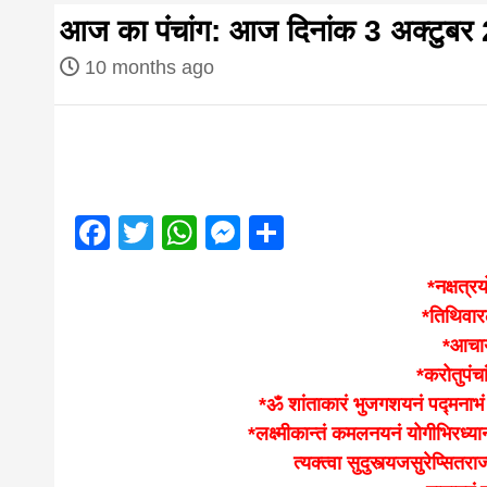
first hindi
आज का पंचांग: आज दिनांक 3 अक्टुबर
magazine o
10 months ago
Nepal bring
news in hin
Facebook
Twitter
WhatsApp
Messenger
Share
आज का पंचांग: आज दिनांक 4 अगस्त 2026 मं
*नक्षत्रय
from
*तिथिवार
*आचार्
Nepal,mad
*करोतुपंचा
*ॐ शांताकारं भुजगशयनं पद्मनाभं स
*लक्ष्मीकान्तं कमलनयनं योगीभिरध्यान
news,financ
त्यक्त्वा सुदुस्त्यजसुरेप्सितर