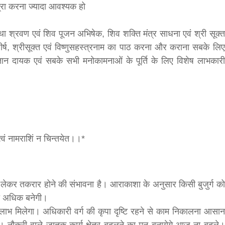
्रा करना ज्यादा आवश्यक हो
कथा श्रवण एवं शिव पूजन अभिषेक, शिव शक्ति मंत्र साधना एवं श्री सूक्त
्ष, श्रीसूक्त एवं विष्णुसहस्त्रनाम का पाठ करना और कराना सबके लिए
सीताराम विवाह पंचमी महोत्सव के तीसरे दिन धनुष
न्तान दायक एवं सबके सभी मनोकामनाओं के पूर्ति के लिए विशेष लाभकारी
यज्ञ का हुआ आयोजन (फोटो सहित)
3 years ago
जनकपुरधाम/मिश्री लाल मधुकर। सीताराम विवाह पंचमी
महोत्सव के तीसरे दिन जानकी मंदिर के प्रांगण में धनुष यज्ञ
आयोजित किया गया। रंगभूमि मैदान में राजा विदेह...
त्वं नामराशिं न चिन्तयेत।।*
ो लेकर तकरार होने की संभावना है। आराकाशा के अनुसार किसी बुजुर्ग को
ा अधिक बनेगी।
का लाभ मिलेगा। अधिकारी वर्ग की कृपा दृष्टि रहने से काम निकालना आसान