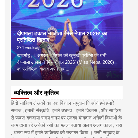
दीपमाला ढकाल ने जीता ‘मिस नेपाल 2026’ का
डी.ए
प्रतिष्ठित खिताब
के वि
1 week ago
6 
काठमांडू , 1 अगस्त । नेपाल की बहुमुखी प्रतिभा की धनी
‘हिमाल
दीपमाला ढकाल ने 'मिस नेपाल 2026' (Miss Nepal 2026)
का सम
का प्रतिष्ठित खिताब अपने नाम...
http
व्यक्तित्व और कृतित्व
हिंदी साहित्य लेखकों का एक विशाल समुदाय जिन्होंने हमे हमारे
समाज , हमारी संस्कृति, हमारे उधभव , हमारे विकास , और साहित्य
से रूबरू करवाया समय समय पर उनका योगदान अनेकों विधाओं के
जन्म दाता रहे अनेको रसों का महत्व बताया अलग अलग काल , रास
, अलग रूप में हमारे व्यक्तित्व को उजागर किया । उसी समुदाए के