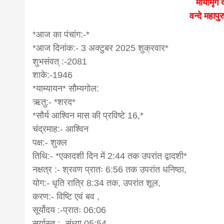
मायामृगं 
वन्दे महाप
news,loan,
*आज का पंचांग:-*
*आज दिनांक:- 3 अक्टुबर 2025 शुक्रवार*
news, mad
शुभसंवत् :-2081
शाके:-1946
khabar
*याम्यायन* सौम्यगोल:
ऋतु:- *शरद*
*सौर्य आश्विन मास की प्रविष्टे 16,*
चंद्रमाह:- आश्विन
पक्ष:- शुक्ल
तिथि:- *एकादशी दिन में 2:44 तक उपरांत द्वादशी*
नक्षत्र :- श्रवण प्रातः 6:56 तक उपरांत धनिष्ठा,
योग:- धृति रात्रि 8:34 तक, उपरांत शूल,
करण:- विष्टि एवं बव ,
सूर्योदय :-प्रातः 06:06
सूर्यास्त :- संध्या 05:54