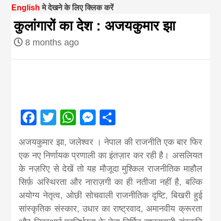
English
मे देखने के लिए क्लिक करें
magazine of
कुलांगारों का देश : अजयकुमार झा
8 months ago
Nepal brings
news in hindi
from
Facebook
Twitter
WhatsApp
Messenger
Share
Nepal,madhes
अजयकुमार झा, जलेश्वर । नेपाल की राजनीति एक बार फिर
एक नए निर्णायक प्रणाली का इंतज़ार कर रही है। असलियत
news,financia
के नज़रिए से देखें तो यह मौजूदा मुश्किल राजनीतिक माहौल
सिर्फ़ अस्थिरता और नाराज़गी का ही नतीजा नहीं है, बल्कि
news,loan,ban
अयोग्य नेतृत्व, ओछी सोचवाली राजनीतिक दृष्टि, बिखरी हुई
सांस्कृतिक संस्कार, उधार का राष्ट्रवाद, अमानवीय क्रूरता