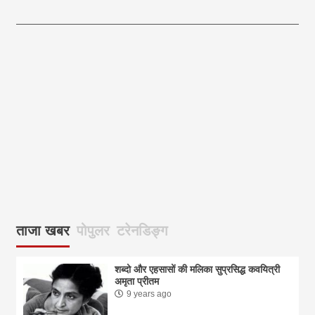
आज का पंचांग:-* *आज दिनांक:7 अगस्त 2026 शुक्रवार शुभसंवत् 2083
आज
ताजा खबर
पोपुलर
टरेनडिङ्ग
शब्दो और एहसासों की मलिका सुप्रसिद्ध कवयित्री
अमृता प्रीतम
9 years ago