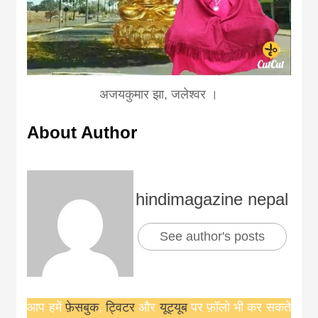
अजयकुमार झा, जलेश्वर ।
About Author
hindimagazine nepal
See author's posts
आप हमें
फ़ेसबुक
,
ट्विटर
और
यूट्यूब
पर फ़ॉलो भी कर सकते