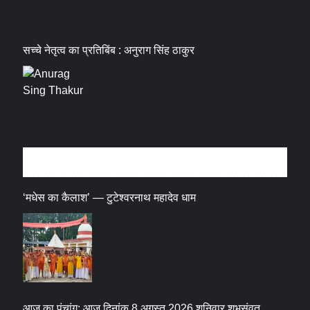
सच्चे नेतृत्व का प्रतिबिंब : अनुराग सिंह ठाकुर
धर्म संस्कृति
‘मधेस का कैलाश’ — टुटेश्वरनाथ महादेव धाम
आज का पंचांग: आज दिनांक 8 अगस्त 2026 शनिवार शुभसंवत्