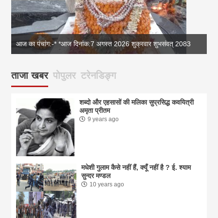
आज का पंचांग:-* *आज दिनांक:7 अगस्त 2026 शुक्रवार शुभसंवत् 2083
आज
ताजा खबर
पोपुलर
टरेनडिङ्ग
शब्दो और एहसासों की मलिका सुप्रसिद्ध कवयित्री
अमृता प्रीतम
9 years ago
मधेशी गुलाम कैसे नहीं हैं, क्यूँ नहीं है ? ई. श्याम
सुन्दर मण्डल
10 years ago