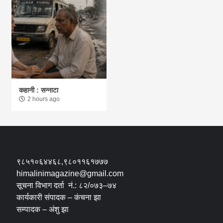
कहानी : सन्नाटा
2 hours ago
९८५१०६४४६८,९८०११६१७७७
himalinimagazine@gmail.com
सूचना विभाग दर्ता नं.: ८२/०७३–७४
कार्यकारी संपादक – कंचना झा
सम्पादक – अंशु झा