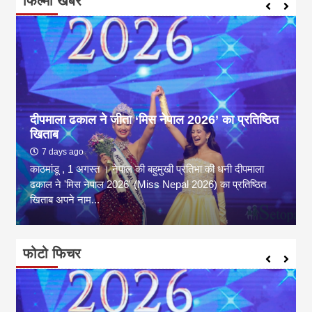
फिल्मी खबर
दीपमाला ढकाल ने जीता ‘मिस नेपाल 2026’ का प्रतिष्ठित
खिताब
7 days ago
काठमांडू , 1 अगस्त । नेपाल की बहुमुखी प्रतिभा की धनी दीपमाला
ढकाल ने 'मिस नेपाल 2026' (Miss Nepal 2026) का प्रतिष्ठित
खिताब अपने नाम...
फोटो फिचर