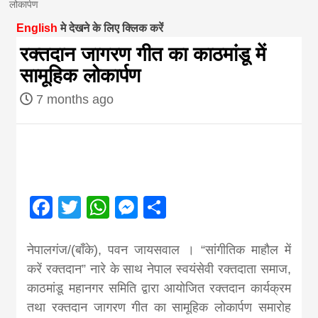
लोकार्पण
magazine of
English
मे देखने के लिए क्लिक करें
रक्तदान जागरण गीत का काठमांडू में
Nepal brings
सामूहिक लोकार्पण
7 months ago
news in hindi
from
Nepal,madhes
Facebook
Twitter
WhatsApp
Messenger
Share
news,financia
नेपालगंज/(बाँके), पवन जायसवाल । “सांगीतिक माहौल में
करें रक्तदान” नारे के साथ नेपाल स्वयंसेवी रक्तदाता समाज,
news,loan,ban
काठमांडू महानगर समिति द्वारा आयोजित रक्तदान कार्यक्रम
तथा रक्तदान जागरण गीत का सामूहिक लोकार्पण समारोह