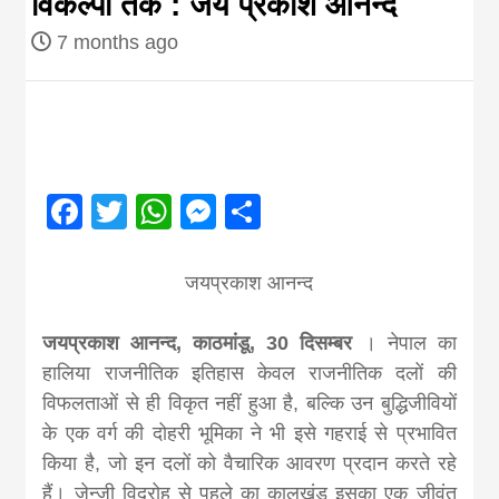
विकल्पों तक : जय प्रकाश आनन्द
Nepal brings
7 months ago
news in hindi
from
Facebook
Twitter
WhatsApp
Messenger
Share
Nepal,madhes
जयप्रकाश आनन्द
news,financia
जयप्रकाश आनन्द, काठमांडू, 30 दिसम्बर
। नेपाल का
news,loan,ban
हालिया राजनीतिक इतिहास केवल राजनीतिक दलों की
विफलताओं से ही विकृत नहीं हुआ है, बल्कि उन बुद्धिजीवियों
के एक वर्ग की दोहरी भूमिका ने भी इसे गहराई से प्रभावित
news, madhes
किया है, जो इन दलों को वैचारिक आवरण प्रदान करते रहे
हैं। जेन्जी विद्रोह से पहले का कालखंड इसका एक जीवंत