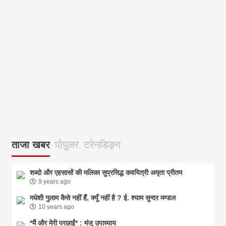
आज
ताजा खबर
पोपुलर
टरेनडिङ्ग
शब्दो और एहसासों की मलिका सुप्रसिद्ध कवयित्री अमृता प्रीतम
9 years ago
मधेशी गुलाम कैसे नहीं हैं, क्यूँ नहीं है ? ई. श्याम सुन्दर मण्डल
10 years ago
*मैं और मेरी परछाईं* : मंजू उपाध्याय