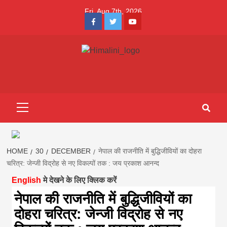
Skip
Fri. Aug 7th, 2026
to
Facebook
Twitter
Youtube
content
Himalini.com-
HIMALINI FIRST HINDI MAGAZINE OF NEPAL BRINGS NEWS
IN HINDI FROM NEPAL, BANK LOAN NEWS
hindi magazin
Primary
Menu
||madhesh
khabar:Himalin
HOME
30
DECEMBER
नेपाल की राजनीति में बुद्धिजीवियों का दोहरा
चरित्र: जेन्जी विद्रोह से नए विकल्पों तक : जय प्रकाश आनन्द
English
मे देखने के लिए क्लिक करें
first hindi
नेपाल की राजनीति में बुद्धिजीवियों का
दोहरा चरित्र: जेन्जी विद्रोह से नए
magazine of