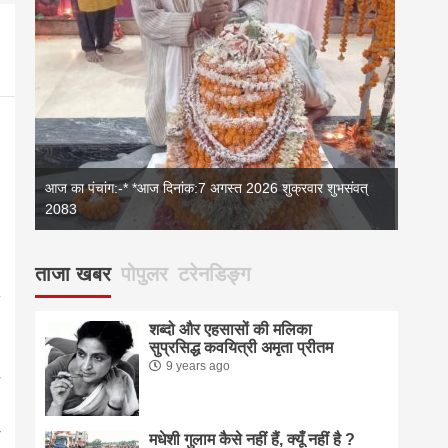
आज का पंचांग:-* *आज दिनांक:7 अगस्त 2026 शुक्रवार शुभसंवत्
2083
2083
आज का 
ताजा खबर
पोपुलर
टरेनडिङ्ग
शब्दो और एहसासों की मलिका
सुप्रसिद्ध कवयित्री अमृता प्रीतम
9 years ago
मधेशी गुलाम कैसे नहीं हैं, क्यूँ नहीं है ?