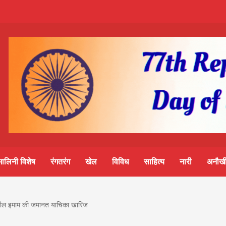
m-
S
ine
मालिनी विशेष
रंगतरंग
खेल
विविध
साहित्य
नारी
अनौखी
lini
 शरजील इमाम की जमानत याचिका खारिज