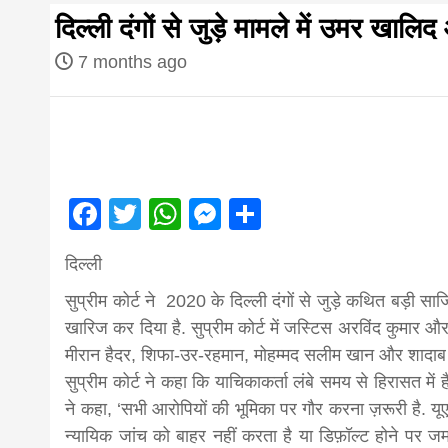
first hindi
दिल्ली दंगों से जुड़े मामले में उमर 
magazine o
7 months ago
Nepal bring
news in hin
Facebook
Twitter
WhatsApp
Messenger
Share
आज का पंचांग: आज दिनांक 4 अगस्त 2026 मं
दिल्ली
from
सुप्रीम कोर्ट ने 2020 के दिल्ली दंगों से जुड़े कथित बड
खारिज कर दिया है. सुप्रीम कोर्ट में जस्टिस अरविंद कुमार औ
Nepal,mad
मीरान हैदर, शिफा-उर-रहमान, मोहम्मद सलीम खान और शादाब
सुप्रीम कोर्ट ने कहा कि याचिकाकर्ता लंबे समय से हिरासत में 
ने कहा, ‘सभी आरोपियों की भूमिका पर गौर करना ज़रूरी है. यू
news,financ
न्यायिक जांच को बाहर नहीं करता है या डिफ़ॉल्ट होने पर जम