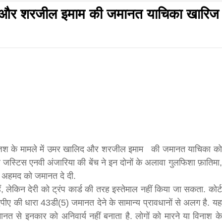
खालिद और शरजील इमाम की जमानत याचिका खारिज
f
s
di
गलवार शुभसंवत् 2083
आज का पंचांग: आज दिनांक 8 अगस्त 2026 शनिवार शुभसंवत् 
़ी साजिश के मामले में उमर खालिद और शरजील इमाम की जमानत याचिका को
र जस्टिस एनवी अंजारिया की बेंच ने इन दोनों के अलावा गुलफिशा फ़ातिमा,
hesh
 अहमद को जमानत दे दी.
हैं, लेकिन देरी को ट्रंप कार्ड की तरह इस्तेमाल नहीं किया जा सकता. कोर्ट
एपीए की धारा 43डी(5) जमानत देने के सामान्य प्रावधानों से अलग है. यह
ial
ानत से इनकार को अनिवार्य नहीं बनाता है. लोगों को मारने या विनाश के