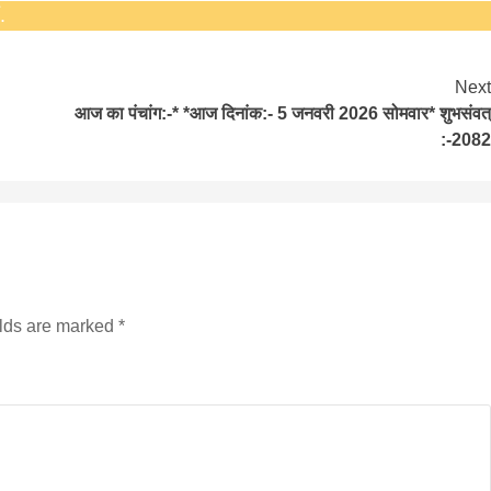
.
Next
आज का पंचांग:-* *आज दिनांक:- 5 जनवरी 2026 सोमवार* शुभसंवत्
:-2082
बड़े अंतर से जीत हासिल करुँंगी –रेणु दाहाल
6 months ago
काठमांडू, फागुन ४ – चितवन क्षेत्र नम्बर ३ में प्रतिनिधिसभा
सदस्य के रूप में अपनी उम्मीदवारी दे चुकी रेणु दाहाल ने कहा 
elds are marked
*
कि उन्हें...