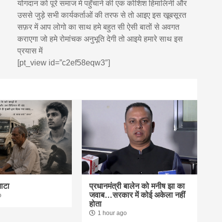
योगदान को पूरे समाज मे पहुँचाने की एक कोशिश हिमालिनी और
उससे जुड़े सभी कार्यकर्ताओं की तरफ से तो आइए इस खूबसूरत
सफ़र में आप लोगो का साथ हमे बहुत सी ऐसी बातों से अवगत
कराएगा जो हमे रोमांचक अनुभूति देगी तो आइये हमारे साथ इस
प्रयास में
[pt_view id=”c2ef58eqw3″]
नाटा
प्रधानमंत्री बालेन को मनीष झा का
जवाब…सरकार में कोई अकेला नहीं
o
होता
1 hour ago