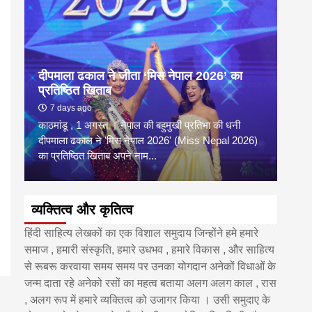
दीपमाला ढकाल ने जीता ‘मिस नेपाल 2026’ का
डी.ए
प्रतिष्ठित खिताब
के वि
7 days ago
6 
काठमांडू , 1 अगस्त । नेपाल की बहुमुखी प्रतिभा की धनी
‘हिमाल
दीपमाला ढकाल ने 'मिस नेपाल 2026' (Miss Nepal 2026)
का सम
का प्रतिष्ठित खिताब अपने नाम...
http
व्यक्तित्व और कृतित्व
हिंदी साहित्य लेखकों का एक विशाल समुदाय जिन्होंने हमे हमारे
समाज , हमारी संस्कृति, हमारे उधभव , हमारे विकास , और साहित्य
से रूबरू करवाया समय समय पर उनका योगदान अनेकों विधाओं के
जन्म दाता रहे अनेको रसों का महत्व बताया अलग अलग काल , रास
, अलग रूप में हमारे व्यक्तित्व को उजागर किया । उसी समुदाए के