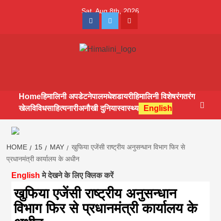
Skip
Sat. Aug 8th, 2026
to
Facebook
Twitter
Youtube
content
Himalini.com-
HIMALINI FIRST HINDI MAGAZINE OF NEPAL BRINGS NEWS
IN HINDI FROM NEPAL, BANK LOAN NEWS
hindi magazin
Home
हिमालिनी अपडेट
नेपाल
मधेश
डायरी
हिमालिनी विशेष
रंगतरंग
खेल
विविध
साहित्य
नारी
अनौखी दुनिया
स्वास्थ्य
English
||madhesh
khabar:Himalin
HOME
15
MAY
खुफिया एजेंसी राष्ट्रीय अनुसन्धान विभाग फिर से
प्रधानमंत्री कार्यालय के अधीन
English
मे देखने के लिए क्लिक करें
first hindi
खुफिया एजेंसी राष्ट्रीय अनुसन्धान
विभाग फिर से प्रधानमंत्री कार्यालय के
magazine of