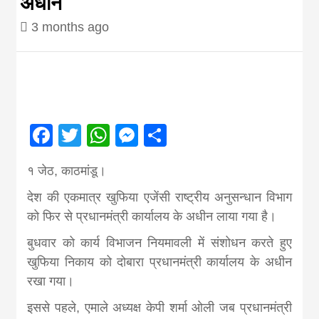
अधीन
Nepal brings
3 months ago
news in hindi
from
Facebook
Twitter
WhatsApp
Messenger
Share
Nepal,madhes
१ जेठ, काठमांडू।
news,financia
देश की एकमात्र खुफिया एजेंसी राष्ट्रीय अनुसन्धान विभाग
को फिर से प्रधानमंत्री कार्यालय के अधीन लाया गया है।
news,loan,ban
बुधवार को कार्य विभाजन नियमावली में संशोधन करते हुए
खुफिया निकाय को दोबारा प्रधानमंत्री कार्यालय के अधीन
news, madhes
रखा गया।
इससे पहले, एमाले अध्यक्ष
केपी शर्मा ओली
जब प्रधानमंत्री