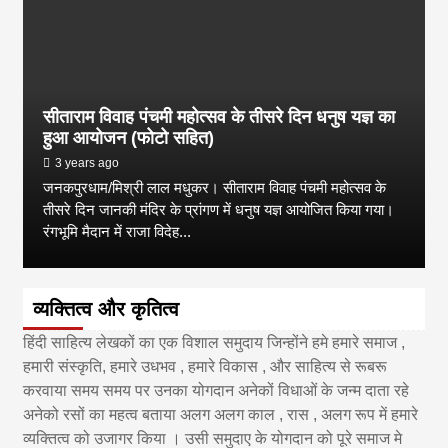
सीताराम विवाह पंचमी महोत्सव के तीसरे दिन धनुष यज्ञ का
हुआ आयोजन (फोटो सहित)
3 years ago
जनकपुरधाम/मिश्री लाल मधुकर। सीताराम विवाह पंचमी महोत्सव के
तीसरे दिन जानकी मंदिर के प्रांगण में धनुष यज्ञ आयोजित किया गया।
रंगभूमि मैदान में राजा विदेह...
व्यक्तित्व और कृतित्व
हिंदी साहित्य लेखकों का एक विशाल समुदाय जिन्होंने हमे हमारे समाज ,
हमारी संस्कृति, हमारे उधभव , हमारे विकास , और साहित्य से रूबरू
करवाया समय समय पर उनका योगदान अनेकों विधाओं के जन्म दाता रहे
अनेको रसों का महत्व बताया अलग अलग काल , रास , अलग रूप में हमारे
व्यक्तित्व को उजागर किया । उसी समुदाए के योगदान को पूरे समाज मे