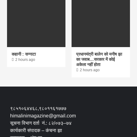
कहानी : सन्नाटा
प्रधानमंत्री बालेन को मनीष झा
का जवाब…सरकार में कोई
2 hours ago
अकेला नहीं होता
2 hours ago
९८५१०६४४६८,९८०११६१७७७
himalinimagazine@gmail.com
सूचना विभाग दर्ता नं.: ८२/०७३–७४
कार्यकारी संपादक – कंचना झा