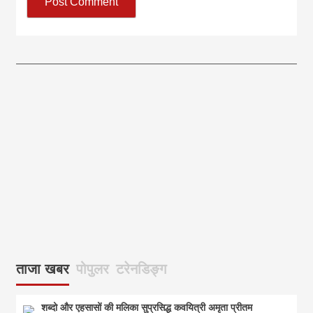
आज का पंचांग:-* *आज दिनांक:7 अगस्त 2026 शुक्रवार शुभसंवत् 2083
आज
ताजा खबर
पोपुलर
टरेनडिङ्ग
शब्दो और एहसासों की मलिका सुप्रसिद्ध कवयित्री अमृता प्रीतम