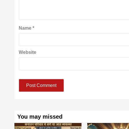
Name
*
Website
You may missed