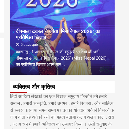
दीपमाला ढकाल ने जीता ‘मिस नेपाल 2026’ का
डी.ए
प्रतिष्ठित खिताब
के वि
5 days ago
6 
काठमांडू , 1 अगस्त । नेपाल की बहुमुखी प्रतिभा की धनी
‘हिमाल
दीपमाला ढकाल ने 'मिस नेपाल 2026' (Miss Nepal 2026)
का सम
का प्रतिष्ठित खिताब अपने नाम...
http
व्यक्तित्व और कृतित्व
हिंदी साहित्य लेखकों का एक विशाल समुदाय जिन्होंने हमे हमारे
समाज , हमारी संस्कृति, हमारे उधभव , हमारे विकास , और साहित्य
से रूबरू करवाया समय समय पर उनका योगदान अनेकों विधाओं के
जन्म दाता रहे अनेको रसों का महत्व बताया अलग अलग काल , रास
, अलग रूप में हमारे व्यक्तित्व को उजागर किया । उसी समुदाए के