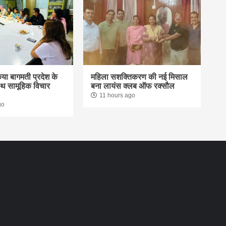
िया बागमती प्रदेश के
महिला सशक्तिकरण की नई मिसाल
साथ सामूहिक विचार
बना लायंस क्लब ऑफ रक्सौल
11 hours ago
go