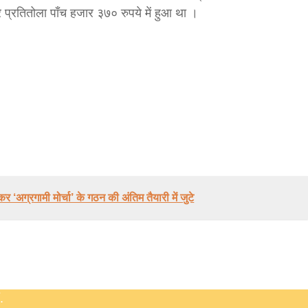
ार प्रतितोला पाँच हजार ३७० रुपये में हुआ था ।
बड़े अंतर से जीत हासिल करुँंगी –रेणु दाहाल
6 months ago
काठमांडू, फागुन ४ – चितवन क्षेत्र नम्बर ३ में प्रतिनिधिसभा
सदस्य के रूप में अपनी उम्मीदवारी दे चुकी रेणु दाहाल ने कहा 
अग्रगामी मोर्चा’ के गठन की अंतिम तैयारी में जुटे
कि उन्हें...
.