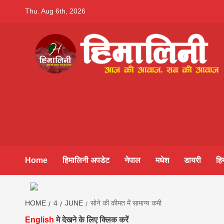
Skip
Thu. Aug 6th, 2026
to
content
Himalini.co
HIMALINI FIRST HINDI MAGAZINE OF NEPAL BRING
NEWS IN HINDI FROM NEPAL, BANK LOAN NEWS
hindi magaz
||madhesh
Home
हिमालिनी अपडेट
नेपाल
मधेश
डायरी
हि
khabar:Hima
HOME
4
JUNE
सोने की कीमत में सामान्य कमी
English
मे देखने के लिए क्लिक करें