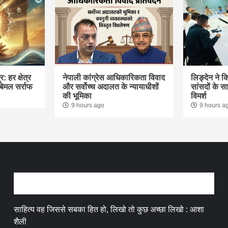
: हर क्षेत्र
नेपाली कांग्रेस आधिकारिकता विवाद
लिङ्देन ने क
 बिमल सर्राफ
और सर्वोच्च अदालत के न्यायाधीशों
सांसदों के 
की भूमिका
विमर्श
9 hours ago
9 hours a
अन्तर्वार्ता
साहित्य वह जिससे सबका हित हो, लिखो तो कुछ अच्छा लिखो : आशा
शैली