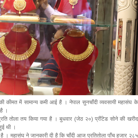
bank
hesh
ी कीमत में सामान्य कमी आई है । नेपाल सुनचाँदी व्यवसायी महासंघ के
है ।
ति तोला तय किया गया है । बुधवार (जेठ २०) प्रींटेड सोने की खरीद
हुई थी ।
 है । महासंघ ने जानकारी दी है कि चाँदी आज प्रतितोला पाँच हजार २८५