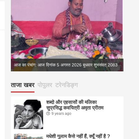
083
आज का पंचांग: आज दिनांक 5 अगस्त 2026 बुधवार शुभसंवत् 2083
आज का 
ताजा खबर
पोपुलर
टरेनडिङ्ग
शब्दो और एहसासों की मलिका
सुप्रसिद्ध कवयित्री अमृता प्रीतम
9 years ago
मधेशी गुलाम कैसे नहीं हैं, क्यूँ नहीं है ?