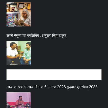
सच्चे नेतृत्व का प्रतिबिंब : अनुराग सिंह ठाकुर
धर्म संस्कृति
आज का पंचांग: आज दिनांक 6 अगस्त 2026 गुरुवार शुभसंवत् 2083