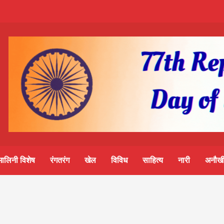
m-
S
ine
मालिनी विशेष
रंगतरंग
खेल
विविध
साहित्य
नारी
अनौखी
lini