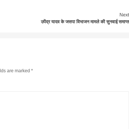
Next
उपेंद्र यादव के जसपा विभाजन मामले की सुनवाई समाप्त
सीताराम विवाह पंचमी महोत्सव के तीसरे दिन धनुष
यज्ञ का हुआ आयोजन (फोटो सहित)
3 years ago
जनकपुरधाम/मिश्री लाल मधुकर। सीताराम विवाह पंचमी
महोत्सव के तीसरे दिन जानकी मंदिर के प्रांगण में धनुष यज्ञ
आयोजित किया गया। रंगभूमि मैदान में राजा विदेह...
elds are marked
*