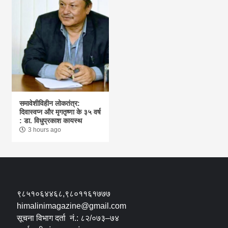
समावेशीविहीन लोकतंत्र:
दिवास्वप्न और मृगतृष्णा के ३५ वर्ष
: डा. विधुप्रकाश कायस्थ
3 hours ago
९८५१०६४४६८,९८०११६१७७७
himalinimagazine@gmail.com
सूचना विभाग दर्ता नं.: ८२/०७३–७४