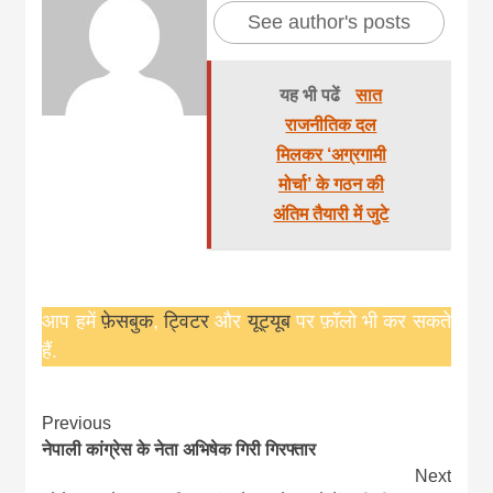
See author's posts
यह भी पढें
सात
राजनीतिक दल
मिलकर ‘अग्रगामी
मोर्चा’ के गठन की
अंतिम तैयारी में जुटे
आप हमें
फ़ेसबुक
,
ट्विटर
और
यूट्यूब
पर फ़ॉलो भी कर सकते
हैं.
Continue
Previous
नेपाली कांग्रेस के नेता अभिषेक गिरी गिरफ्तार
Reading
Next