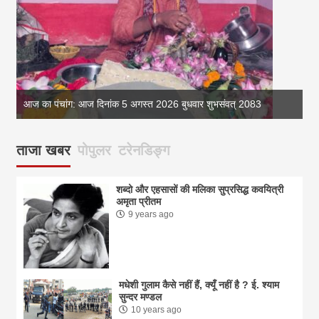
आज का पंचांग: आज दिनांक 5 अगस्त 2026 बुधवार शुभसंवत् 2083
आज
ताजा खबर
पोपुलर
टरेनडिङ्ग
शब्दो और एहसासों की मलिका सुप्रसिद्ध कवयित्री
अमृता प्रीतम
9 years ago
मधेशी गुलाम कैसे नहीं हैं, क्यूँ नहीं है ? ई. श्याम
सुन्दर मण्डल
10 years ago