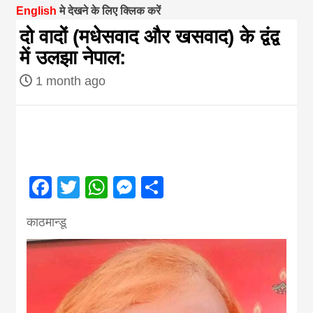
English
मे देखने के लिए क्लिक करें
magazine of
दो वादों (मधेसवाद और खसवाद) के द्वंद्व
में उलझा नेपाल:
Nepal brings
1 month ago
news in hindi
from
Facebook
Twitter
WhatsApp
Messenger
Share
Nepal,madhes
काठमान्डू
news,financia
news,loan,ban