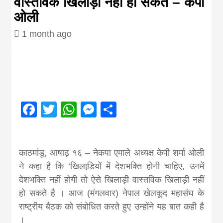
वास्तविक खिलाड़ी नहीं हो सकते – केपी
ओली
Nepal brings
1 month ago
news in hindi
from
Nepal,madhes
Facebook
Twitter
WhatsApp
Messenger
Share
news,financia
काठमांडू, आषाढ़ १६ – नेकपा एमाले अध्यक्ष केपी शर्मा ओली
news,loan,ban
ने कहा है कि ‘खिलाडि़यों में देशभक्ति होनी चाहिए, उनमें
देशभक्ति नहीं होगी तो ऐसे खिलाड़ी वास्तविक खिलाड़ी नहीं
हो सकते है । आज (मंगलवार) नेपाल खेलकूद महासंघ के
news, madhes
राष्ट्रीय बैठक को संबोधित करते हुए उन्होंने यह बात कही है
।