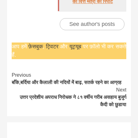
की वित्त मंत्री को रिपोर्ट
See author's posts
आप हमें
फ़ेसबुक
,
ट्विटर
और
यूट्यूब
पर फ़ॉलो भी कर सकते
हैं.
Continue
Previous
बाँके,बर्दिया और कैलाली की नदियों में बाढ़, सतर्क रहने का आग्रह
Reading
Next
उत्तर प्रदेशीय अपराध निरोधक ने ८१ वर्षीय गरीब असहाय बुजुर्ग
कैदी को छुडाया