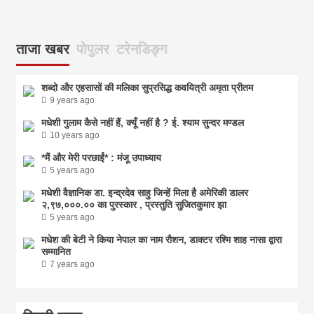
ताजा खबर
पोपुलर
टरेनडिङ्ग
शब्दो और एहसासों की मलिका सुप्रसिद्ध कवयित्री अमृता प्रीतम
9 years ago
मधेशी गुलाम कैसे नहीं हैं, क्यूँ नहीं है ? ई. श्याम सुन्दर मण्डल
10 years ago
*मैं और मेरी परछाईं* : मंजू उपाध्याय
5 years ago
मधेशी वैज्ञानिक डा. इन्द्रदेव साहु जिन्हें मिला है अमेरिकी डालर
२,९७,०००.०० का पुरस्कार , प्रस्तुति सुजितकुमार झा
5 years ago
मधेश की बेटी ने किया नेपाल का नाम राैशन, डाक्टर रश्मि शाह नासा द्वारा
सम्मानित
7 years ago