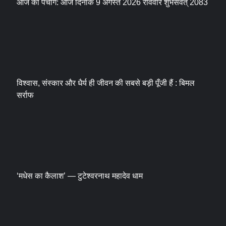
आज का पंचांग: आज दिनांक 9 अगस्त 2026 रविवार शुभसंवत् 2083
विश्वास, संस्कार और धैर्य ही जीवन की सबसे बड़ी पूँजी हैं : बिमल
सर्राफ
‘मधेस का कैलाश’ — टुटेश्वरनाथ महादेव धाम