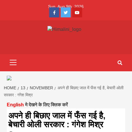
Skip
Sun. Aug 9th, 2026
to
Facebook
Twitter
Youtube
content
Himalini.com-
HIMALINI FIRST HINDI MAGAZINE OF NEPAL BRINGS NEWS
IN HINDI FROM NEPAL, BANK LOAN NEWS
hindi magazin
Primary
Menu
||madhesh
khabar:Himalin
HOME
13
NOVEMBER
अपने ही बिछाए जाल में फँस गई है, बेचारी ओली
सरकार : गंगेश मिश्र
English
मे देखने के लिए क्लिक करें
first hindi
अपने ही बिछाए जाल में फँस गई है,
बेचारी ओली सरकार : गंगेश मिश्र
magazine of