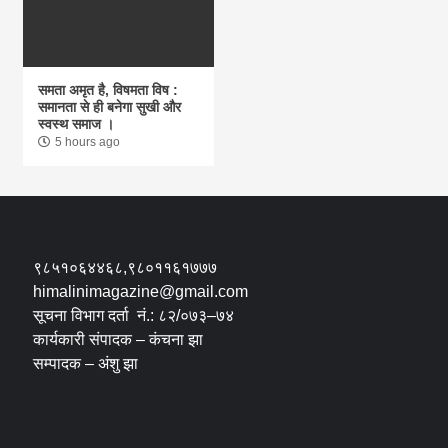
समता अमृत है, विषमता विष :
समानता से ही बनेगा सुखी और
स्वस्थ समाज ।
5 hours ago
९८५१०६४४६८,९८०११६१७७७
himalinimagazine@gmail.com
सूचना विभाग दर्ता नं.: ८२/०७३–७४
कार्यकारी संपादक – कंचना झा
सम्पादक – अंशु झा