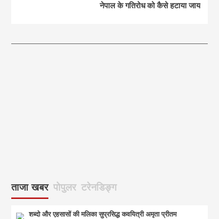
नेपाल के गतिरोध को कैसे हटाया जाय
आज का पंचांग: आज दिनांक 8 अगस्त 2026 शनिवार शुभसंवत् 2083
आज
ताजा खबर
पोपुलर
टरेनडिङ्ग
शब्दो और एहसासों की मलिका सुप्रसिद्ध कवयित्री अमृता प्रीतम