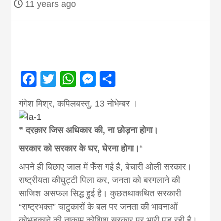
11 years ago
Nepal brings
news in hindi
from
Facebook
Twitter
WhatsApp
Messenger
Share
Nepal,madhes
गंगेश मिश्र, कपिलबस्तु, 13 नोभेम्बर ।
” दरक़ार जिस अधिकार की, ना छोड़ना होगा।
news,financia
सरकार को सरकार के घर, घेरना होगा।
“
news,loan,ban
अपने ही बिछाए जाल में फँस गई है, बेचारी ओली सरकार।
राष्ट्रीयता कीघुट्टी पिला कर, जनता को बरगलाने की
news, madhes
साजिश असफल सिद्ध हुई है। कुछतथाकथित सरकारी
“राष्ट्रभक्त” चाटुकारों के बल पर जनता की भावनाओं
कोभड़काने की नाकाम कोशिश सरकार पर भारी पड़ रही है।