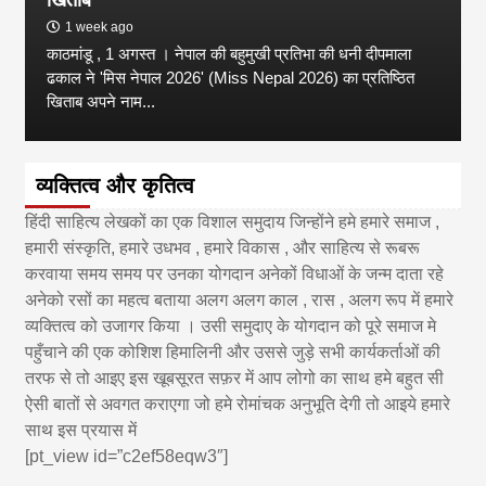
1 week ago
काठमांडू , 1 अगस्त । नेपाल की बहुमुखी प्रतिभा की धनी दीपमाला
ढकाल ने 'मिस नेपाल 2026' (Miss Nepal 2026) का प्रतिष्ठित
खिताब अपने नाम...
व्यक्तित्व और कृतित्व
हिंदी साहित्य लेखकों का एक विशाल समुदाय जिन्होंने हमे हमारे समाज ,
हमारी संस्कृति, हमारे उधभव , हमारे विकास , और साहित्य से रूबरू
करवाया समय समय पर उनका योगदान अनेकों विधाओं के जन्म दाता रहे
अनेको रसों का महत्व बताया अलग अलग काल , रास , अलग रूप में हमारे
व्यक्तित्व को उजागर किया । उसी समुदाए के योगदान को पूरे समाज मे
पहुँचाने की एक कोशिश हिमालिनी और उससे जुड़े सभी कार्यकर्ताओं की
तरफ से तो आइए इस खूबसूरत सफ़र में आप लोगो का साथ हमे बहुत सी
ऐसी बातों से अवगत कराएगा जो हमे रोमांचक अनुभूति देगी तो आइये हमारे
साथ इस प्रयास में
[pt_view id=”c2ef58eqw3″]