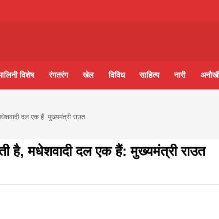
m-
S
मालिनी विशेष
रंगतरंग
खेल
विविध
साहित्य
नारी
अनौखी
ine
मधेशवादी दल एक हैं: मुख्यमंत्री राउत
lini
ी है, मधेशवादी दल एक हैं: मुख्यमंत्री राउत