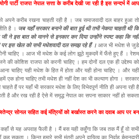
ी पार्टी राजपा नेपाल सत्ता के करीब देखी जा रही है इस सन्दर्भ में आप
 को अपने करीब रखना चाहती रही है । जब समाजवादी दल बाहर हुआ तो
ीति है ।
जब यहाँ सरकार बनाने की बात हुई थी तभी नेकपा चाहती थी कि
जी ने इस बात को मानने से इनकार कर दिया उन्होंने स्पष्ट कहा कि नहीं
र है पर इस खेल को सभी मधेशवादी दल समझ रहे हैं ।
आज भी मधेश से जुडे
ी चाहिए । आज भी मधेश के कई लोग झूठे मुकदमें में फँसे हुए हैं । रेशम
ालने की कोशिश राजपा को करनी चाहिए । हम दोनों दल एक ही उद्देश्य को
सीताराम विवाह पंचमी महोत्सव के तीसरे दिन धनुष
गे आना चाहिए यही मधेश के हित में होता और यही होना चाहिए । और यही
यज्ञ का हुआ आयोजन (फोटो सहित)
 हमें एक होना चाहिए तभी मधेश ही नहीं देश का भी कल्याण होगा । सरकार
3 years ago
ी चाहते हैं पर यहाँ भी सरकार मधेश के लिए विभेदपूर्ण नीति ही अपना रही है
जनकपुरधाम/मिश्री लाल मधुकर। सीताराम विवाह पंचमी
ी है और रख रही है ऐसे में समृद्ध नेपाल का सपना साकार नहीं हो सकता
महोत्सव के तीसरे दिन जानकी मंदिर के प्रांगण में धनुष यज्ञ
आयोजित किया गया। रंगभूमि मैदान में राजा विदेह...
ितेन्द्र सोनल सहित कई मंत्रियों को बर्खास्त करने का दवाब आप पर बन
हीं कहाँ से यह अपवाह फैली है । मैं बस यही कहूँगा कि जब तक मैं हूँ वो सभी
नहीं कह सकता । किन्तु हमारे सभी मंत्री अपने दायित्व का निर्वाह ईमानदारी