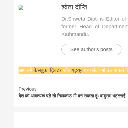
श्वेता दीप्ति
Dr.Shweta Dipti is Editor of
former Head of Department 
Kathmandu.
See author's posts
आप हमें
फ़ेसबुक
,
ट्विटर
और
यूट्यूब
पर फ़ॉलो भी कर सकते हैं
Continue
Previous
देश को आवश्यक पड़े तो निलकण्ठ भी बन सकता हूंः बाबुराम भट्टराई
Reading