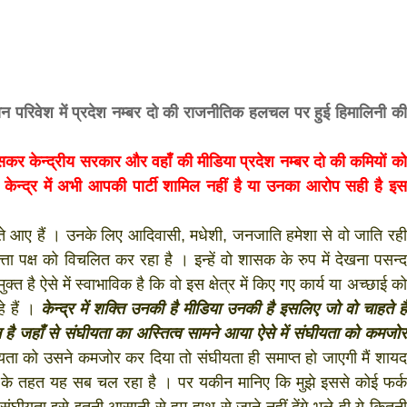
f
आज का पंचांग:-* *आज दिनांक:7 अगस्त 2026 शुक्रवार शुभसंवत
मवार शुभसंवत् 2083
2083
s
वर्तमान परिवेश में प्रदेश नम्बर दो की राजनीतिक हलचल पर हुई हिमालिनी की
di
ासकर केन्द्रीय सरकार और वहाँ की मीडिया प्रदेश नम्बर दो की कमियों को
केन्द्र में अभी आपकी पार्टी शामिल नहीं है या उनका आरोप सही है इस
करते आए हैं । उनके लिए आदिवासी, मधेशी, जनजाति हमेशा से वो जाति रही
hesh
्ता पक्ष को विचलित कर रहा है । इन्हें वो शासक के रुप में देखना पसन्द
क्त है ऐसे में स्वाभाविक है कि वो इस क्षेत्र में किए गए कार्य या अच्छाई को
े हैं ।
केन्द्र में शक्ति उनकी है मीडिया उनकी है इसलिए जो वो चाहते हैं
ial
है जहाँ से संघीयता का अस्तित्व सामने आया ऐसे में संघीयता को कमजोर
यता को उसने कमजोर कर दिया तो संघीयता ही समाप्त हो जाएगी मैं शायद
bank
के तहत यह सब चल रहा है । पर यकीन मानिए कि मुझे इससे कोई फर्क