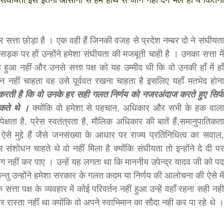
संघीयता इसे इतनी आसानी से हम हाथ से जाने नहीं देंगे भले ही ये कितनी
hesh
 सत्ता छोड़ा है । एक वही हैं जिनकी वजह से प्रदेश नम्बर दो ने संघीयता
 सड़क पर हों उन्होंने हमेशा संघीयता की मजबूती चाही है । उनका सत्ता में
आ नहीं और उनसे सत्ता पक्ष को यह उम्मीद थी कि वो उनकी हाँ में हाँ
धन नहीं चाहता वह उसे पूर्ववत रखना चाहता है इसलिए यहाँ मतभेद होना
द करती है कि वो उनके हर सही गलत निर्णय को नजरअंदाज करते हुए सिर्फ
सकते थे ।
क्योंकि वो हमेशा से पहचान, अधिकार और सभी के हक वाला
पेक्षता है, प्रेस स्वतंत्रता है, मौलिक अधिकार की बातें हैं,समानुपातिकता
 ऐसे मुद्दे हैं जैसे जनसंख्या के आधार पर राज्य प्रतिनिधित्व का सवाल,
शोधन चाहते थे वो नहीं मिला है क्योंकि संघीयता तो इन्होंने दे दी पर
नहीं कर पाए । उन्हें यह लगता था कि माननीय उपेन्द्र यादव जी को पद
बड़े अंतर से जीत हासिल करुँंगी –रेणु दाहाल
 । किन्तु उन्होंने हमेशा सरकार के गलत कदम या निर्णय की आलोचना की ऐसे में
6 months ago
्ता पक्ष के व्यवहार में कोई परिवर्तन नहीं हुआ उन्हें वहाँ रहना सही नही
काठमांडू, फागुन ४ – चितवन क्षेत्र नम्बर ३ में प्रतिनिधिसभा
सदस्य के रूप में अपनी उम्मीदवारी दे चुकी रेणु दाहाल ने कहा 
ास्ता नहीं था क्योंकि वो अपने स्वाभिमान का सौदा नही कर पा रहे थे ।
कि उन्हें...