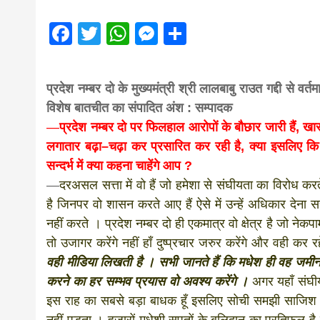
magazine o
Facebook
Twitter
WhatsApp
Messenger
Share
आज का पंचांग: आज दिनांक 3 अगस्त 2026 सो
Nepal bring
प्रदेश नम्बर दो के मुख्यमंत्री श्री लालबाबु राउत गद्दी से 
news in hin
विशेष बातचीत का संपादित अंश : सम्पादक
—
प्रदेश नम्बर दो पर फिलहाल आरोपों के बौछार जारी हैं, ख
लगातार बढ़ा–चढ़ा कर प्रसारित कर रही है, क्या इसलिए कि 
from
सन्दर्भ में क्या कहना चाहेंगे आप ?
—
दरअसल सत्ता में वो हैं जो हमेशा से संघीयता का विरोध 
Nepal,mad
है जिनपर वो शासन करते आए हैं ऐसे में उन्हें अधिकार देना सत
नहीं करते । प्रदेश नम्बर दो ही एकमात्र वो क्षेत्र है जो नेकपामु
तो उजागर करेंगे नहीं हाँ दुष्प्रचार जरुर करेंगे और वही कर रह
news,financ
वही मीडिया लिखती है । सभी जानते हैं कि मधेश ही वह जमीन 
करने का हर सम्भव प्रयास वो अवश्य करेंगे ।
अगर यहाँ संघी
news,loan,
इस राह का सबसे बड़ा बाधक हूँ इसलिए सोची समझी साजिश 