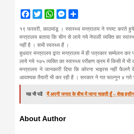
magazine o
Facebook
Twitter
WhatsApp
Messenger
Share
आज का पंचांग: आज दिनांक 4 अगस्त 2026 मं
Nepal bring
१९ फरवरी, काठमांडू । स्वास्थ्य मन्त्रालय ने स्पष्ट करते हु
मन्त्रालय बताया कि चीन से लाये गये नेपाली व्यक्ति का स्वास
news in hin
नहीं है । सभी स्वस्थ्य हैं ।
बुधवार मन्त्रालय द्वारा मन्त्रालय में ही पत्रकार सम्मेलन कर 
लाये गये १७५ व्यक्ति का स्वास्थ्य परीक्षण क्रम में किसी में 
from
मन्त्रालय ने जानकारी दिया कि कोरना भाइरस नहीं फैलनै 
आवश्यक तैयारी भी कर रही है । सरकार ने गत फाल्गुन ४ गते च
Nepal,mad
यह भी पढें
मैं अपनी जनता के बीच में जाना चाहती हूँ – शेख हसीन
news,financ
About Author
news,loan,