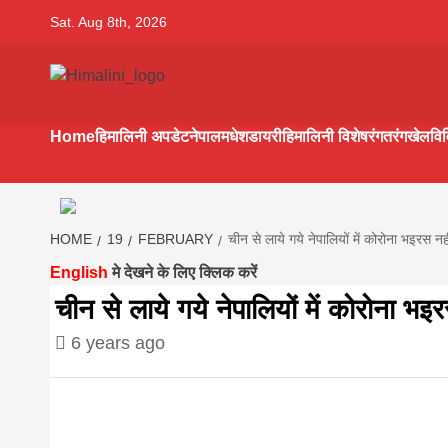
Skip
Sat. Aug 8th, 2026
to
content
Himalini.co
HIMALINI FIRST HINDI MAGAZINE OF NEPAL BRING
NEWS IN HINDI FROM NEPAL, BANK LOAN NEWS
Home
हिमालिनी अपडेट
नेपाल
मधेश
डायरी
हिमालिनी विशेष
रंगतरंग
खेल
वि
hindi magaz
||madhesh
HOME
19
FEBRUARY
चीन से लाये गये नेपालियों में कोरोना भइरस नहीं
English
मे देखने के लिए क्लिक करें
khabar:Hima
चीन से लाये गये नेपालियों में कोरोना भइर
6 years ago
first hindi