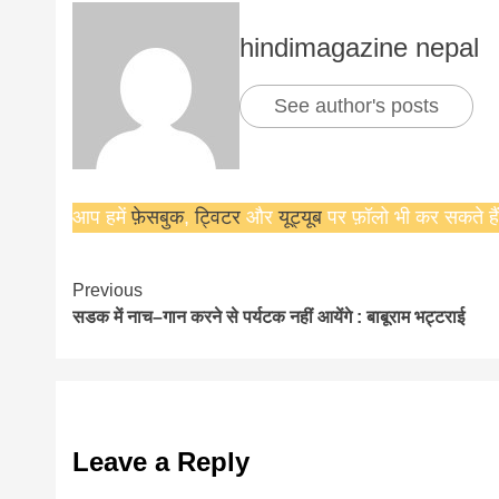
news, mad
hindimagazine nepal
See author's posts
khabar
आप हमें
फ़ेसबुक
,
ट्विटर
और
यूट्यूब
पर फ़ॉलो भी कर सकते हैं
Continue
Previous
सडक में नाच–गान करने से पर्यटक नहीं आयेंगे : बाबूराम भट्टराई
Reading
Leave a Reply