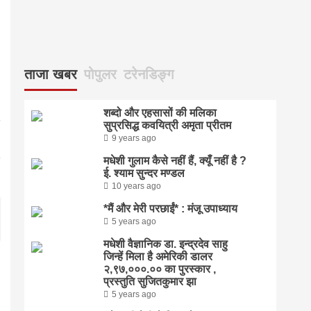
ताजा खबर
पोपुलर
टरेनडिङ्ग
शब्दो और एहसासों की मलिका
सुप्रसिद्ध कवयित्री अमृता प्रीतम
9 years ago
मधेशी गुलाम कैसे नहीं हैं, क्यूँ नहीं है ?
ई. श्याम सुन्दर मण्डल
10 years ago
*मैं और मेरी परछाईं* : मंजू उपाध्याय
5 years ago
मधेशी वैज्ञानिक डा. इन्द्रदेव साहु
जिन्हें मिला है अमेरिकी डालर
२,९७,०००.०० का पुरस्कार ,
प्रस्तुति सुजितकुमार झा
5 years ago