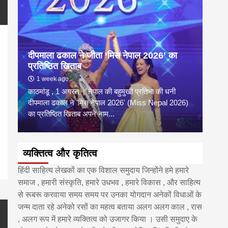
दीपमाला ढकाल ने जीता ‘मिस नेपाल 2026’ का
डी.ए
प्रतिष्ठित खिताब
के वि
1 week ago
6 
काठमांडू , 1 अगस्त । नेपाल की बहुमुखी प्रतिभा की धनी
‘हिमाल
दीपमाला ढकाल ने 'मिस नेपाल 2026' (Miss Nepal 2026)
का सम
pp
enger
are
का प्रतिष्ठित खिताब अपने नाम...
http
व्यक्तित्व और कृतित्व
हिंदी साहित्य लेखकों का एक विशाल समुदाय जिन्होंने हमे हमारे
समाज , हमारी संस्कृति, हमारे उधभव , हमारे विकास , और साहित्य
से रूबरू करवाया समय समय पर उनका योगदान अनेकों विधाओं के
जन्म दाता रहे अनेको रसों का महत्व बताया अलग अलग काल , रास
, अलग रूप में हमारे व्यक्तित्व को उजागर किया । उसी समुदाए के