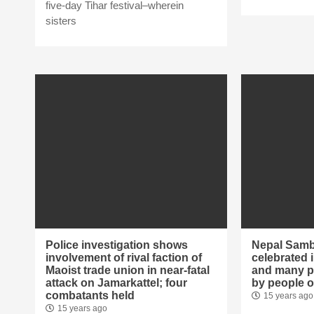
five-day Tihar festival–wherein
sisters
Police investigation shows
Nepal Samba
involvement of rival faction of
celebrated 
Maoist trade union in near-fatal
and many pa
attack on Jamarkattel; four
by people 
combatants held
15 years ago
15 years ago