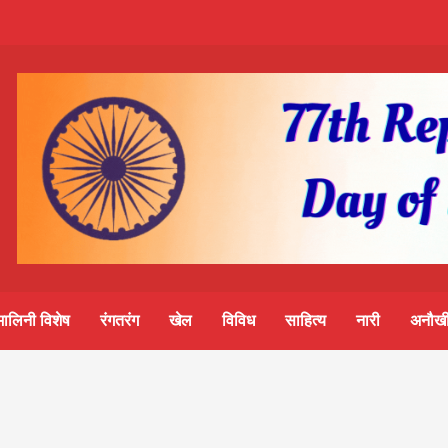
m-
S
ine
मालिनी विशेष
रंगतरंग
खेल
विविध
साहित्य
नारी
अनौखी
lini