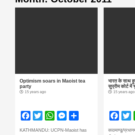
first hindi
magazine o
Nepal bring
news in hin
आज का पंचांग: आज दिनांक 5 अगस्त 2026 बु
Optimism soars in Maoist tea
भारत के साथ हु
from
party
सुप्रीम कोर्ट में 
15 years ago
15 years ago
Nepal,mad
Facebook
Twitter
WhatsApp
Messenger
Share
Fac
news,financ
KATHMANDU: UCPN-Maoist has
काठमाण्डू/प्रधान