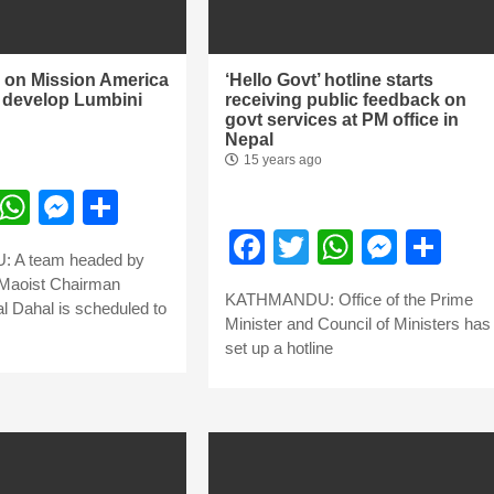
 on Mission America
‘Hello Govt’ hotline starts
 develop Lumbini
receiving public feedback on
सीताराम विवाह पंचमी महोत्सव के तीसरे दिन धनुष
govt services at PM office in
Nepal
यज्ञ का हुआ आयोजन (फोटो सहित)
15 years ago
3 years ago
ebook
Twitter
WhatsApp
Messenger
Share
जनकपुरधाम/मिश्री लाल मधुकर। सीताराम विवाह पंचमी
महोत्सव के तीसरे दिन जानकी मंदिर के प्रांगण में धनुष यज्ञ
Facebook
Twitter
WhatsA
Mess
Sh
आयोजित किया गया। रंगभूमि मैदान में राजा विदेह...
 A team headed by
Maoist Chairman
KATHMANDU: Office of the Prime
 Dahal is scheduled to
Minister and Council of Ministers has
set up a hotline