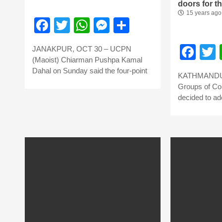
doors for t
15 years ago
Facebook
Twitter
WhatsApp
Messenger
Share
Fac
JANAKPUR, OCT 30 – UCPN
(Maoist) Chiarman Pushpa Kamal
Dahal on Sunday said the four-point
KATHMANDU: 
Groups of Co
decided to ad