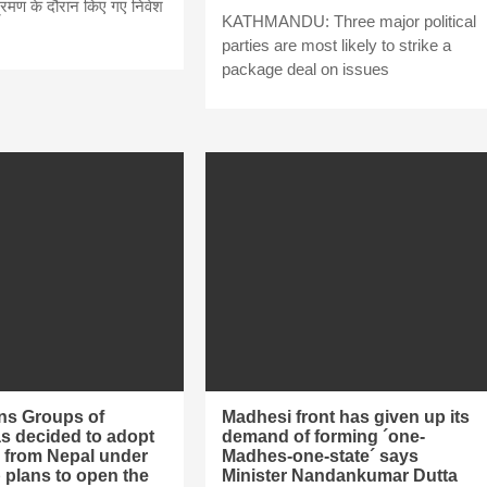
भ्रमण के दौरान किए गए निवेश
KATHMANDU: Three major political
bank
parties are most likely to strike a
package deal on issues
hesh
ns Groups of
Madhesi front has given up its
s decided to adopt
demand of forming ´one-
 from Nepal under
Madhes-one-state´ says
 plans to open the
Minister Nandankumar Dutta