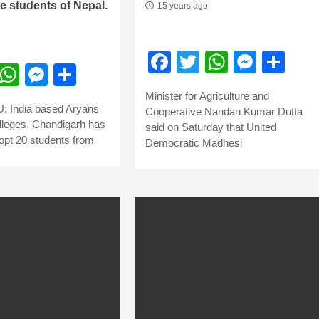
he students of Nepal.
15 years ago
Facebook
Twitter
WhatsA
Mess
Sh
ebook
Twitter
WhatsApp
Messenger
Share
Minister for Agriculture and
India based Aryans
Cooperative Nandan Kumar Dutta
lleges, Chandigarh has
said on Saturday that United
opt 20 students from
Democratic Madhesi
बड़े अंतर से जीत हासिल करुँंगी –रेणु दाहाल
6 months ago
काठमांडू, फागुन ४ – चितवन क्षेत्र नम्बर ३ में प्रतिनिधिसभा
सदस्य के रूप में अपनी उम्मीदवारी दे चुकी रेणु दाहाल ने कहा 
कि उन्हें...