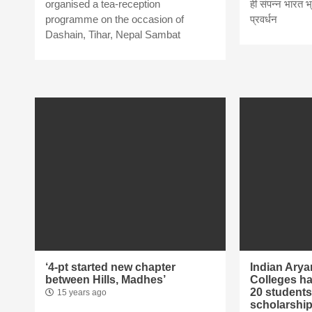
organised a tea-reception
ही संपन्न भारत 
programme on the occasion of
प्रवर्धन
news,loan,
Dashain, Tihar, Nepal Sambat
news, mad
khabar
‘4-pt started new chapter
Indian Arya
between Hills, Madhes’
Colleges ha
20 students
15 years ago
scholarship