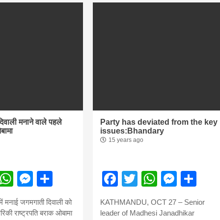
 दिवाली मनाने वाले पहले
Party has deviated from the key
ओबामा
issues:Bhandary
15 years ago
ebook
Twitter
WhatsApp
Messenger
Share
Facebook
Twitter
WhatsA
Mess
Sh
 में मनाई जगमगाती दिवाली को
KATHMANDU, OCT 27 – Senior
ेरिकी राष्ट्रपति बराक ओबामा
leader of Madhesi Janadhikar