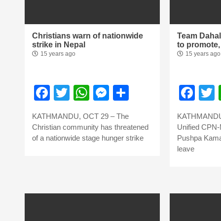
Christians warn of nationwide
Team Dahal
strike in Nepal
to promote‚
15 years ago
15 years ago
Facebook
Twitter
WhatsApp
Messenger
Share
Fac
KATHMANDU, OCT 29 – The
KATHMANDU:
Christian community has threatened
Unified CPN-
of a nationwide stage hunger strike
Pushpa Kamal
leave