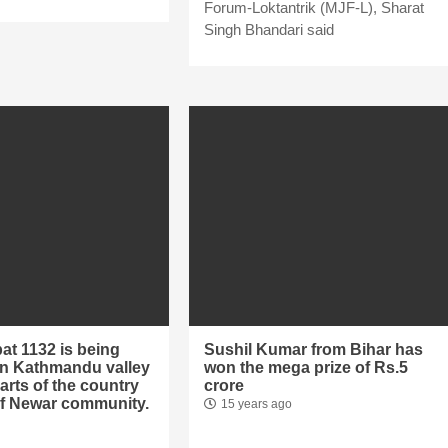
Forum-Loktantrik (MJF-L), Sharat
Singh Bhandari said
t 1132 is being
Sushil Kumar from Bihar has
in Kathmandu valley
won the mega prize of Rs.5
rts of the country
crore
of Newar community.
15 years ago