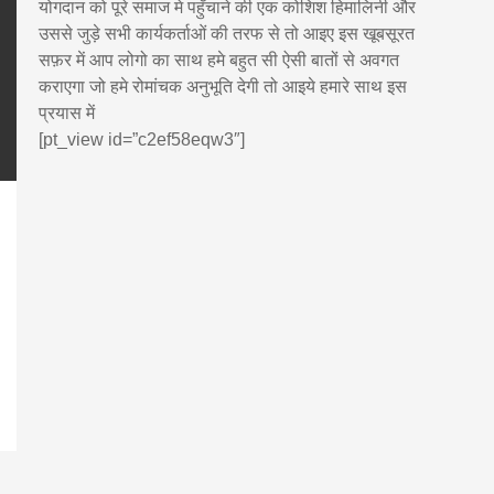
योगदान को पूरे समाज मे पहुँचाने की एक कोशिश हिमालिनी और
उससे जुड़े सभी कार्यकर्ताओं की तरफ से तो आइए इस खूबसूरत
सफ़र में आप लोगो का साथ हमे बहुत सी ऐसी बातों से अवगत
कराएगा जो हमे रोमांचक अनुभूति देगी तो आइये हमारे साथ इस
प्रयास में
[pt_view id=”c2ef58eqw3″]
pp
enger
are