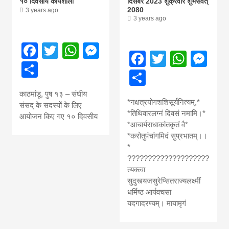
१० दिवसीय कार्यशाला
दिसंबर 2023 शुक्रवार शुभसंवत्
2080
3 years ago
3 years ago
Facebook
Twitter
WhatsApp
Messenger
Facebook
Twitter
What
Me
Share
Share
काठमांडू, पुष १३ – संघीय
*नक्षत्रयोगशशिसूर्यनित्यम्,*
संसद् के सदस्यों के लिए
*तिथिवारलग्नं दिवसं नमामि।*
आयोजन किए गए १० दिवसीय
*आचार्यराधाकांतकृतं वै*
*करोतुपंचांगमिदं सुप्रभातम्।।
*
????????????????????
त्यक्त्वा
सुदुस्त्यजसुरेप्सितराज्यलक्ष्मीं
धर्मिष्ठ आर्यवचसा
यदगादरण्यम्। मायामृगं