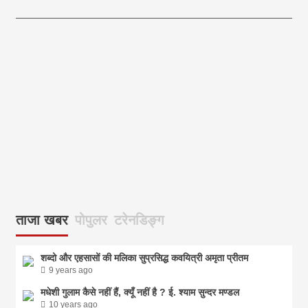
आज का पंचांग:-* *आज दिनांक:7 अगस्त 2026 शुक्रवार शुभसंवत् 2083
आज
ताजा खबर
पोपुलर
टरेनडिङ्ग
शब्दो और एहसासों की मलिका सुप्रसिद्ध कवयित्री अमृता प्रीतम
9 years ago
मधेशी गुलाम कैसे नहीं हैं, क्यूँ नहीं है ? ई. श्याम सुन्दर मण्डल
10 years ago