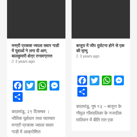
मन्त्री प्रकाश ज्वाला सवार गाडी
बाजुरा में जीप दुर्घटना होने से एक
में युवाओं ने लगा दी आग,
की मृत्यु
बालकुमारी क्षेत्र तनावग्रस्त
3 years ago
3 years ago
Facebook
Twitter
What
Me
Facebook
Twitter
WhatsApp
Messenger
Share
Share
काठमांडू, पुष १३ – बाजुरा के
काठमांडू, २९ दिसम्बर ।
गौमूल गाँवपालिका के नजदीक
भौतिक पूर्वाधार तथा यातयात
मालिवन में बीति रात एक
मन्त्री प्रकाश ज्वाला सवार
गाडी में आक्रोशित