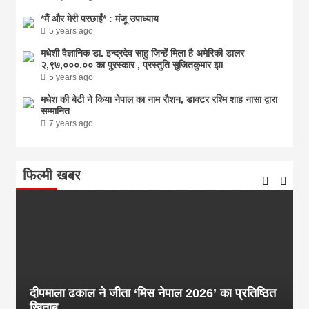
*मैं और मेरी परछाईं* : मंजू उपाध्याय
5 years ago
मधेशी वैज्ञानिक डा. इन्द्रदेव साहु जिन्हें मिला है अमेरिकी डालर
२,९७,०००.०० का पुरस्कार , प्रस्तुति सुजितकुमार झा
5 years ago
मधेश की बेटी ने किया नेपाल का नाम राैशन, डाक्टर रश्मि शाह नासा द्वारा
सम्मानित
7 years ago
फिल्मी खबर
दीपमाला ढकाल ने जीता ‘मिस नेपाल 2026’ का प्रतिष्ठित
खिताब