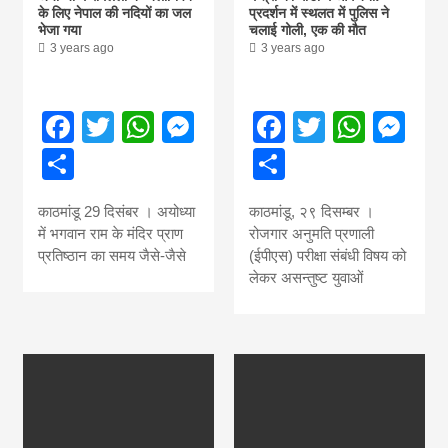
के लिए नेपाल की नदियों का जल
प्रदर्शन में स्थलत में पुलिस ने
भेजा गया
चलाई गोली, एक की मौत
3 years ago
3 years ago
Facebook
Twitter
WhatsApp
Messenger
Facebook
Twitter
What
Me
Share
Share
काठमांडू 29 दिसंबर । अयोध्या
काठमांडू, २९ दिसम्बर ।
में भगवान राम के मंदिर प्राण
रोजगार अनुमति प्रणाली
प्रतिष्ठान का समय जैसे-जैसे
(ईपीएस) परीक्षा संबंधी विषय को
लेकर असन्तुष्ट युवाओं