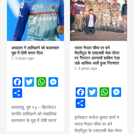
Nepal brings
news in hindi
from
अदालत ने लामिछाने को बलात्कार
भारत नेपाल सीमा पर बने
मुद्दा में दोषी करार दिया
मैत्रीपुल के एसएसबी चेक पोस्ट
पर गैंगस्टर अपराधी शाकिर रेज़ा
3 years ago
Nepal,madhes
उर्फ़ आसिफ अली हुआ गिरफ्तार
3 years ago
Facebook
Twitter
WhatsApp
Messenger
news,financia
Facebook
Twitter
What
Me
Share
news,loan,ban
Share
काठमांडू, पुष १३ – क्रिकेटर
सन्दीप लामिछाने को नाबालिक
news, madhes
इंस्पेक्टर मनोज कुमार शर्मा ने
बलात्कार के मुद्दा में दोषी करार
भारत नेपाल सीमा पर बने
मैत्रीपुल के एसएसबी चेक पोस्ट