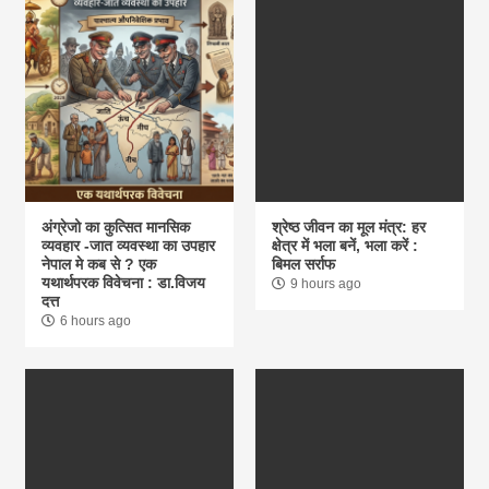
अंग्रेजो का कुत्सित मानसिक
श्रेष्ठ जीवन का मूल मंत्र: हर
व्यवहार -जात व्यवस्था का उपहार
क्षेत्र में भला बनें, भला करें :
नेपाल मे कब से ? एक
बिमल सर्राफ
यथार्थपरक विवेचना : डा.विजय
9 hours ago
दत्त
6 hours ago