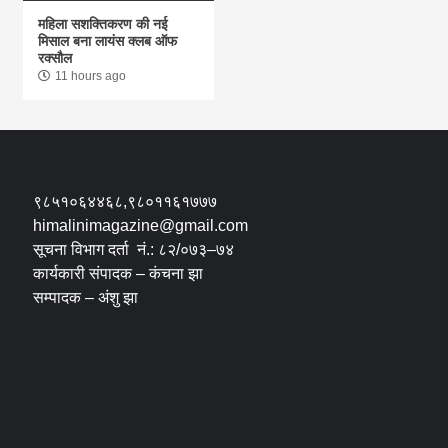
महिला सशक्तिकरण की नई
मिसाल बना लायंस क्लब ऑफ
रक्सौल
11 hours ago
९८५१०६४४६८,९८०११६१७७७
himalinimagazine@gmail.com
सूचना विभाग दर्ता नं.: ८२/०७३–७४
कार्यकारी संपादक – कंचना झा
सम्पादक – अंशु झा