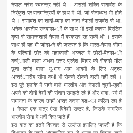
नेपाल नरेश स्वतन्त्र नहीं थे । असली शक्ति राणावंश के
निरंकुश प्रधानमन्त्रियों के हाथ में थी, जो सेनाध्यक्ष भी होते
थे । राणावंश का शादी-व्याह का नाता नेपाली राजवंश से था,
अनेक भारतीय रजवाडÞों के साथ भी इसी कारण ब्रिटिश
कृपा से सामन्तशाही नेपाल में बरकरार रह सकी थी । इसके
साथ ही यह भी जोडÞने की जरूरत है कि भारत-नेपाल सीमा
के पश्चिमी छोर को महाकाली अञ्चल में छोटी-बैतडÞी
कर्ण्ााली वाला अथवा उत्तर प्रदेश बिहार को सैकडो मील
छूता तर्राई वाला भू-भाग आम आदमी के लिए अदृश्य
अन्तर्रर्ाा्रीय सीमा कभी भी रोकने टोकने वाली नहीं रही ।
इस पूरे इलाके में रहने वाले भारतीय और नेपाली खुशी-खुशी
अपने को दोनों देशों की संतान समझते रहे हैं और भाषा, धर्म में
समानता के कारण उनमें अन्तर करना बडÞा कठिन रहा है
। नेपाल एक मात्र ऐसा विदेशी राष्ट्र है, जिसके नागरिक
भारतीय सेना में भर्ती किए जाते हैं ।
इस बात का इतने विस्तार से उल्लेख इसलिए जरूरी है कि
विभाजन के पहले औपचारिक रूप से भारत का हिस्सा रहने