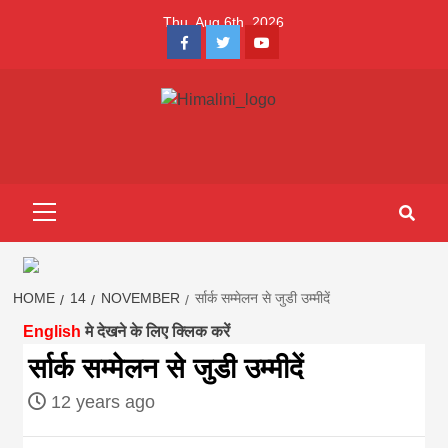
Skip
Thu. Aug 6th, 2026
to
Facebook
Twitter
Youtube
content
Himalini.com-
HIMALINI FIRST HINDI MAGAZINE OF NEPAL BRINGS NEWS
IN HINDI FROM NEPAL, BANK LOAN NEWS
hindi magazin
Primary
Menu
||madhesh
khabar:Himalin
HOME
14
NOVEMBER
र्सार्क सम्मेलन से जुडी उम्मीदें
English
मे देखने के लिए क्लिक करें
first hindi
र्सार्क सम्मेलन से जुडी उम्मीदें
12 years ago
magazine of