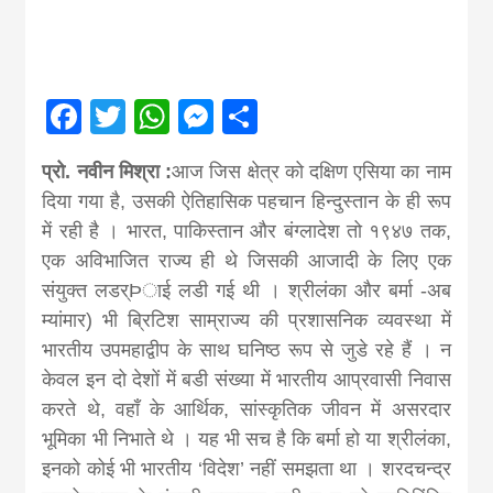
Nepal brings
news in hindi
Facebook
Twitter
WhatsApp
Messenger
Share
from
प्रो. नवीन मिश्रा :
आज जिस क्षेत्र को दक्षिण एसिया का नाम
दिया गया है, उसकी ऐतिहासिक पहचान हिन्दुस्तान के ही रूप
Nepal,madhes
में रही है । भारत, पाकिस्तान और बंग्लादेश तो १९४७ तक,
एक अविभाजित राज्य ही थे जिसकी आजादी के लिए एक
संयुक्त लडर्Þाई लडी गई थी । श्रीलंका और बर्मा -अब
news,financia
म्यांमार) भी ब्रिटिश साम्राज्य की प्रशासनिक व्यवस्था में
भारतीय उपमहाद्वीप के साथ घनिष्ठ रूप से जुडे रहे हैं । न
news,loan,ban
केवल इन दो देशों में बडी संख्या में भारतीय आप्रवासी निवास
करते थे, वहाँ के आर्थिक, सांस्कृतिक जीवन में असरदार
news, madhes
भूमिका भी निभाते थे । यह भी सच है कि बर्मा हो या श्रीलंका,
इनको कोई भी भारतीय ‘विदेश’ नहीं समझता था । शरदचन्द्र