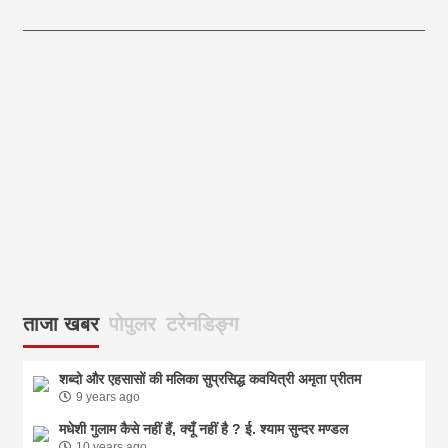
आज का पंचांग: आज दिनांक 5 अगस्त 2026 बुधवार शुभसंवत् 2083
आज
ताजा खबर
पोपुलर
टरेनडिङ्ग
शब्दो और एहसासों की मलिका सुप्रसिद्ध कवयित्री अमृता प्रीतम
9 years ago
मधेशी गुलाम कैसे नहीं हैं, क्यूँ नहीं है ? ई. श्याम सुन्दर मण्डल
10 years ago