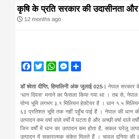
first hindi
कृषि के प्रति सरकार की उदासीनता और ध
magazine o
12 months ago
Nepal bring
news in hin
Facebook
Twitter
WhatsApp
Messenger
Share
आज का पंचांग: आज दिनांक 2 अगस्त 2026 रव
from
डॉ श्वेता दीप्ति, हिमालिनी अंक जुलाई 025।
नेपाल सरकार क
‘धान दिवस’ मनाने का फैसला किया गया था । तब से, नेपाल 
योग्य भूमि लगभग ३.१ मिलियन हेक्टेयर है । धान १.५ मिलियन 
Nepal,mad
६३ प्रतिशत भूमि तक नहीं पहुँच पाई हैं । नेपाल की धान की 
उत्पादन कम वर्षा वाले वर्षों में घटता है और अच्छी वर्षा वाले 
news,financ
जिन वर्षों में धान का उत्पादन कम होता है, सकल घरेलू उत्पा
उत्पादन में सकारात्मक संकेत मिलते हैं । चावल दुनिया 