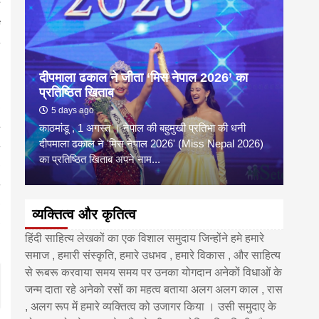
दीपमाला ढकाल ने जीता ‘मिस नेपाल 2026’ का
डी.ए
प्रतिष्ठित खिताब
के वि
5 days ago
6 
काठमांडू , 1 अगस्त । नेपाल की बहुमुखी प्रतिभा की धनी
‘हिमाल
दीपमाला ढकाल ने 'मिस नेपाल 2026' (Miss Nepal 2026)
का सम
का प्रतिष्ठित खिताब अपने नाम...
http
व्यक्तित्व और कृतित्व
हिंदी साहित्य लेखकों का एक विशाल समुदाय जिन्होंने हमे हमारे
समाज , हमारी संस्कृति, हमारे उधभव , हमारे विकास , और साहित्य
से रूबरू करवाया समय समय पर उनका योगदान अनेकों विधाओं के
जन्म दाता रहे अनेको रसों का महत्व बताया अलग अलग काल , रास
, अलग रूप में हमारे व्यक्तित्व को उजागर किया । उसी समुदाए के