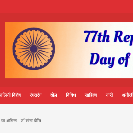
m-
S
ine
मालिनी विशेष
रंगतरंग
खेल
विविध
साहित्य
नारी
अनौखी
lini
ा औचित्य : डॉ.श्वेता दीप्ति