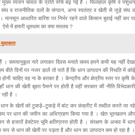
ुख्य व्यंजन चावल के प्रति रुचि बढ़ गई है । फिलहाल कृषि व पशुधन
घ व राजनीतिक दलों के संगठन, अन्य स्वतंत्र व खेती से जुड़े संघ व
ं । मानसून आधारित बारिश पर निर्भर रहने वाले किसान बुवाई नहीं कर पा
 । ऐसे में हमारी धूमधाम का क्या मतलब ?
च मुलाकात
हैं । समयानुकूल नारे लगाकर दिवस मनाते समय हमने कभी यह नहीं देखा
बड़े अंतर से जीत हासिल करुँंगी –रेणु दाहाल
बीते दिनों पर नजर डालें तो पाते हैं कि धान उत्पादन की स्थिति में कोई
6 months ago
नी चाहिए वह ना के बराबर है । केन्द्रीय और क्षेत्रीय स्तर पर कृषि के
काठमांडू, फागुन ४ – चितवन क्षेत्र नम्बर ३ में प्रतिनिधिसभा
जहाँ धान की खेती बृहत पैमाने पर होती है वहीं सरकार की नीति विभेदकारी
सदस्य के रूप में अपनी उम्मीदवारी दे चुकी रेणु दाहाल ने कहा 
कि उन्हें...
रही है ।
ान के खेतों को टुकड़े–टुकड़े में बांट कर कंक्रीट में तब्दील करते जा रहे
 के नाम पर धान की जमीन का अधिग्रहण किया गया है । खेत भूस्खलन और
े हजारों हेक्टेयर भूमि क्षतिग्रस्त होती है । संरक्षण के अभाव में धान
 रूप से धान की खेती पर पड़ता है और धान का उत्पादन कम हो रहा है ।