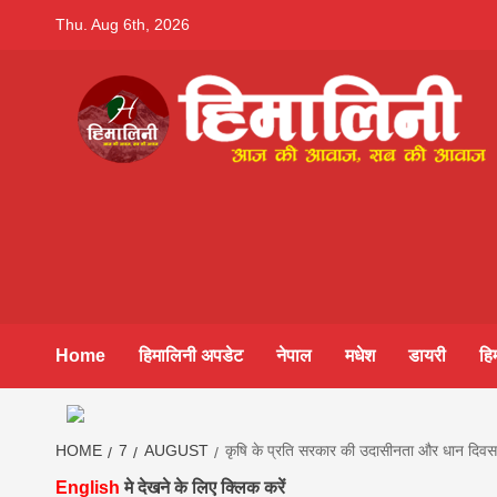
Skip
Thu. Aug 6th, 2026
to
content
Himalini.co
HIMALINI FIRST HINDI MAGAZINE OF NEPAL BRING
NEWS IN HINDI FROM NEPAL, BANK LOAN NEWS
hindi magaz
||madhesh
Home
हिमालिनी अपडेट
नेपाल
मधेश
डायरी
हि
khabar:Hima
HOME
7
AUGUST
कृषि के प्रति सरकार की उदासीनता और धान दिवस क
English
मे देखने के लिए क्लिक करें