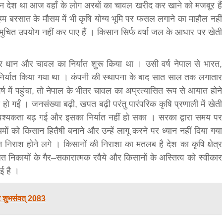
न देश था आज वहाँ के लोग अरबों का चावल खरीद कर खाने को मजबूर हैं
हम बरसात के मौसम में भी कृषि योग्य भूमि पर फसल लगाने का माहौल नहीं
ुचित उपयोग नहीं कर पाए हैं । किसान सिर्फ वर्षा जल के आधार पर खेती
सीताराम विवाह पंचमी महोत्सव के तीसरे दिन धनुष
और धान और चावल का निर्यात शुरू किया था । उसी वर्ष नेपाल से भारत,
यज्ञ का हुआ आयोजन (फोटो सहित)
ा निर्यात किया गया था । कंपनी की स्थापना के बाद सात साल तक लगातार
3 years ago
जनकपुरधाम/मिश्री लाल मधुकर। सीताराम विवाह पंचमी
 में पहुंचा, तो नेपाल के भीतर चावल का अप्रत्यासित रूप से आयात होने
महोत्सव के तीसरे दिन जानकी मंदिर के प्रांगण में धनुष यज्ञ
 हो गईं । जनसंख्या बढ़ी, खपत बढ़ी परंतु पारंपरिक कृषि प्रणाली में खेती
आयोजित किया गया। रंगभूमि मैदान में राजा विदेह...
श्यकता बढ़ गई और इसका निर्यात नहीं हो सका । सरका द्वारा समय पर
ों को किसान हितैषी बनाने और उन्हें लागू करने पर ध्यान नहीं दिया गया
निराश होने लगे । किसानों की निराशा का मतलब है देश का कृषि क्षेत्र
धित निकायों के गैर–सकारात्मक रवैये और किसानों के अस्तित्व को स्वीकार
आई है ।
 शुभसंवत् 2083