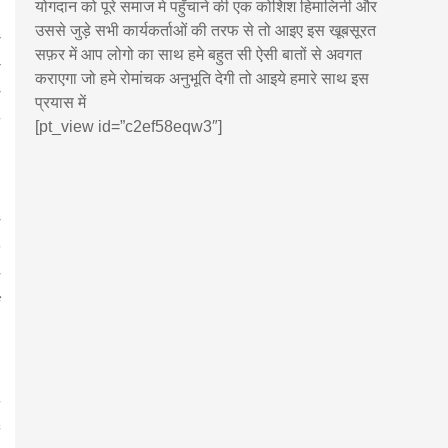
योगदान को पूरे समाज मे पहुँचाने की एक कोशिश हिमालिनी और
उससे जुड़े सभी कार्यकर्ताओं की तरफ से तो आइए इस खूबसूरत
सफ़र में आप लोगो का साथ हमे बहुत सी ऐसी बातों से अवगत
कराएगा जो हमे रोमांचक अनुभूति देगी तो आइये हमारे साथ इस
प्रयास में
[pt_view id=”c2ef58eqw3″]