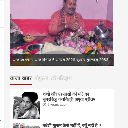
083
आज का पंचांग: आज दिनांक 5 अगस्त 2026 बुधवार शुभसंवत् 2083
आज का 
ताजा खबर
पोपुलर
टरेनडिङ्ग
शब्दो और एहसासों की मलिका
सुप्रसिद्ध कवयित्री अमृता प्रीतम
9 years ago
मधेशी गुलाम कैसे नहीं हैं, क्यूँ नहीं है ?