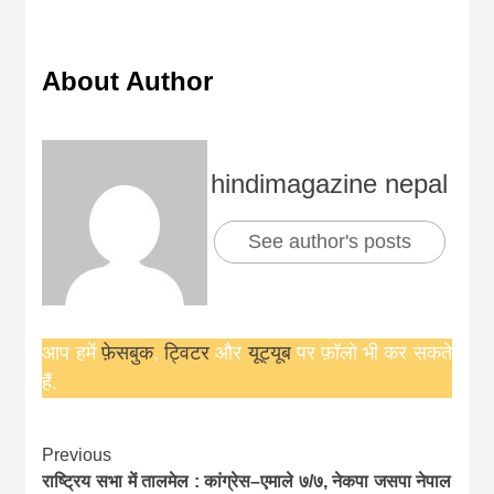
About Author
hindimagazine nepal
See author's posts
आप हमें
फ़ेसबुक
,
ट्विटर
और
यूट्यूब
पर फ़ॉलो भी कर सकते
हैं.
Continue
Previous
राष्ट्रिय सभा में तालमेल : कांग्रेस–एमाले ७/७, नेकपा जसपा नेपाल