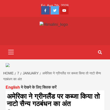
Skip
Fri. Aug 7th, 2026
to
Facebook
Twitter
Youtube
content
Himalini.com-
HIMALINI FIRST HINDI MAGAZINE OF NEPAL BRINGS NEWS
IN HINDI FROM NEPAL, BANK LOAN NEWS
hindi magazin
Primary
Menu
||madhesh
khabar:Himalin
HOME
7
JANUARY
अमेरिका ने ग्रीनलैंड पर कब्जा किया तो नाटो सैन्य
गठबंधन का अंत
English
मे देखने के लिए क्लिक करें
first hindi
अमेरिका ने ग्रीनलैंड पर कब्जा किया तो
नाटो सैन्य गठबंधन का अंत
magazine of