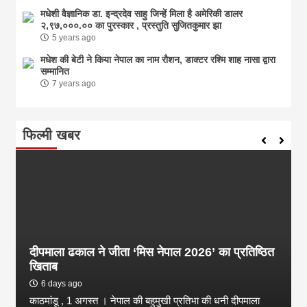
मधेशी वैज्ञानिक डा. इन्द्रदेव साहु जिन्हें मिला है अमेरिकी डालर
२,९७,०००.०० का पुरस्कार , प्रस्तुति सुजितकुमार झा
5 years ago
मधेश की बेटी ने किया नेपाल का नाम राैशन, डाक्टर रश्मि शाह नासा द्वारा
सम्मानित
7 years ago
फिल्मी खबर
दीपमाला ढकाल ने जीता ‘मिस नेपाल 2026’ का प्रतिष्ठित
खिताब
6 days ago
काठमांडू , 1 अगस्त । नेपाल की बहुमुखी प्रतिभा की धनी दीपमाला