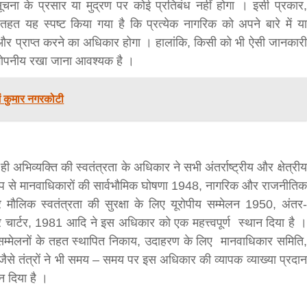
ना के प्रसार या मुद्रण पर कोई प्रतिबंध नहीं होगा । इसी प्रकार,
हत यह स्पष्ट किया गया है कि प्रत्येक नागरिक को अपने बारे में या
े और प्राप्त करने का अधिकार होगा । हालांकि, किसी को भी ऐसी जानकारी
ा गोपनीय रखा जाना आवश्यक है ।
सीताराम विवाह पंचमी महोत्सव के तीसरे दिन धनुष
यज्ञ का हुआ आयोजन (फोटो सहित)
न में कुमार नगरकोटी
3 years ago
जनकपुरधाम/मिश्री लाल मधुकर। सीताराम विवाह पंचमी
महोत्सव के तीसरे दिन जानकी मंदिर के प्रांगण में धनुष यज्ञ
आयोजित किया गया। रंगभूमि मैदान में राजा विदेह...
 ही अभिव्यक्ति की स्वतंत्रता के अधिकार ने सभी अंतर्राष्ट्रीय और क्षेत्रीय
शेष रूप से मानवाधिकारों की सार्वभौमिक घोषणा 1948, नागरिक और राजनीतिक
र मौलिक स्वतंत्रता की सुरक्षा के लिए यूरोपीय सम्मेलन 1950, अंतर-
चार्टर, 1981 आदि ने इस अधिकार को एक महत्त्वपूर्ण स्थान दिया है ।
र सम्मेलनों के तहत स्थापित निकाय, उदाहरण के लिए मानवाधिकार समिति,
ियर जैसे तंत्रों ने भी समय – समय पर इस अधिकार की व्यापक व्याख्या प्रदान
ान दिया है ।