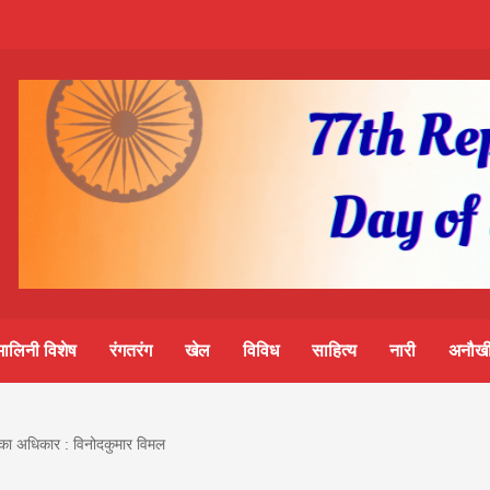
m-
S
ine
मालिनी विशेष
रंगतरंग
खेल
विविध
साहित्य
नारी
अनौखी
lini
ा का अधिकार : विनोदकुमार विमल
आज का पंचांग: आज दिनांक 8 अगस्त 2026 शनिवार शुभसंवत् 