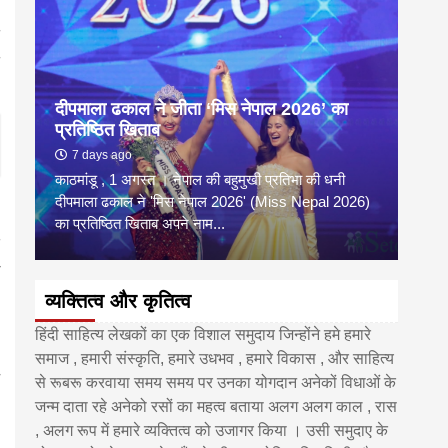
दीपमाला ढकाल ने जीता ‘मिस नेपाल 2026’ का
डी.ए
प्रतिष्ठित खिताब
के वि
7 days ago
6 
काठमांडू , 1 अगस्त । नेपाल की बहुमुखी प्रतिभा की धनी
‘हिमाल
दीपमाला ढकाल ने 'मिस नेपाल 2026' (Miss Nepal 2026)
का सम
का प्रतिष्ठित खिताब अपने नाम...
http
व्यक्तित्व और कृतित्व
हिंदी साहित्य लेखकों का एक विशाल समुदाय जिन्होंने हमे हमारे
समाज , हमारी संस्कृति, हमारे उधभव , हमारे विकास , और साहित्य
से रूबरू करवाया समय समय पर उनका योगदान अनेकों विधाओं के
जन्म दाता रहे अनेको रसों का महत्व बताया अलग अलग काल , रास
, अलग रूप में हमारे व्यक्तित्व को उजागर किया । उसी समुदाए के