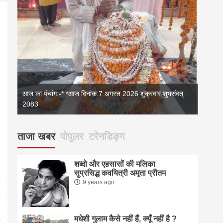
आज का पंचांग:-* *आज दिनांक:7 अगस्त 2026 शुक्रवार शुभसंवत्
2083
आज का 
ताजा खबर
पोपुलर
टरेनडिङ्ग
शब्दो और एहसासों की मलिका
सुप्रसिद्ध कवयित्री अमृता प्रीतम
9 years ago
मधेशी गुलाम कैसे नहीं हैं, क्यूँ नहीं है ?