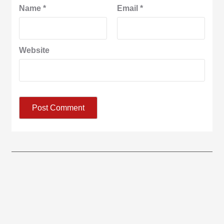
Name
*
Email
*
Website
आज का पंचांग:-* *आज दिनांक:7 अगस्त 2026 शुक्रवार शुभसंवत् 2083