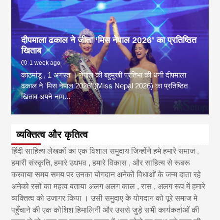
दीपमाला ढकाल ने जीता ‘मिस नेपाल 2026’ का प्रतिष्ठित
खिताब
1 week ago
काठमांडू , 1 अगस्त । नेपाल की बहुमुखी प्रतिभा की धनी दीपमाला
ढकाल ने 'मिस नेपाल 2026' (Miss Nepal 2026) का प्रतिष्ठित
खिताब अपने नाम...
व्यक्तित्व और कृतित्व
हिंदी साहित्य लेखकों का एक विशाल समुदाय जिन्होंने हमे हमारे समाज ,
हमारी संस्कृति, हमारे उधभव , हमारे विकास , और साहित्य से रूबरू
करवाया समय समय पर उनका योगदान अनेकों विधाओं के जन्म दाता रहे
अनेको रसों का महत्व बताया अलग अलग काल , रास , अलग रूप में हमारे
व्यक्तित्व को उजागर किया । उसी समुदाए के योगदान को पूरे समाज मे
पहुँचाने की एक कोशिश हिमालिनी और उससे जुड़े सभी कार्यकर्ताओं की