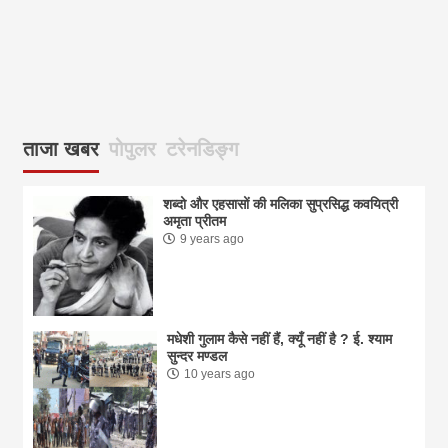
आज
ताजा खबर
पोपुलर
टरेनडिङ्ग
शब्दो और एहसासों की मलिका सुप्रसिद्ध कवयित्री
अमृता प्रीतम
9 years ago
मधेशी गुलाम कैसे नहीं हैं, क्यूँ नहीं है ? ई. श्याम
सुन्दर मण्डल
10 years ago