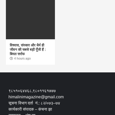
विश्वास, संस्कार और धैर्य ही
जीवन की सबसे बड़ी पूँजी हैं :
बिमल सर्राफ
4 hours ago
९८५१०६४४६८,९८०११६१७७७
himalinimagazine@gmail.com
सूचना विभाग दर्ता नं.: ८२/०७३–७४
कार्यकारी संपादक – कंचना झा