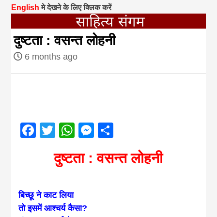
English
मे देखने के लिए क्लिक करें
magazine of
दुष्टता : वसन्त लोहनी
Nepal brings
6 months ago
news in hindi
from
Facebook
Twitter
WhatsApp
Messenger
Share
Nepal,madhes
दुष्टता : वसन्त लोहनी
news,financia
news,loan,ban
बिच्छू ने काट लिया
तो इसमें आश्चर्य कैसा?