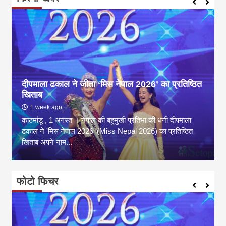
दीपमाला ढकाल ने जीता ‘मिस नेपाल 2026’ का प्रतिष्ठित
खिताब
1 week ago
काठमांडू , 1 अगस्त । नेपाल की बहुमुखी प्रतिभा की धनी दीपमाला
ढकाल ने 'मिस नेपाल 2026' (Miss Nepal 2026) का प्रतिष्ठित
खिताब अपने नाम...
फोटो फिचर