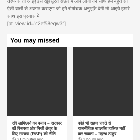
तरफ से तो आइए इस खूबसूरत सफ़र में आप लोगो का साथ हमे बहुत सी
ऐसी बातों से अवगत कराएगा जो हमे रोमांचक अनुभूति देगी तो आइये हमारे
साथ इस प्रयास में
[pt_view id=”c2ef58eqw3″]
You may missed
रवि लामिछाने का बयान – सरकार
कोई भी सहज रास्ते से
की स्थिरता और निजी क्षेत्र के
राजनीतिक उपलब्धि हासिल नहीं
लिए रास्वपा (RSP) की नीति
कर सकता – महन्थ ठाकुर
21 minutes ago
2 hours ago