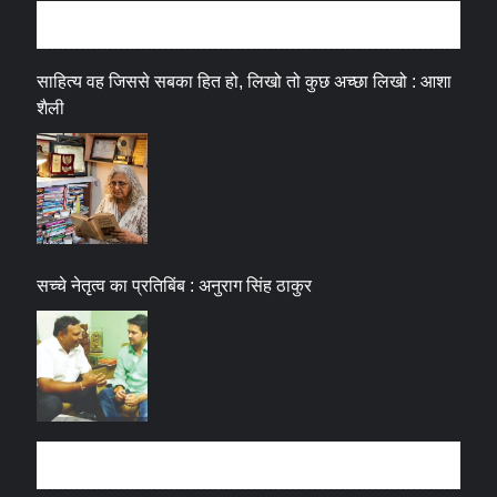
अन्तर्वार्ता
साहित्य वह जिससे सबका हित हो, लिखो तो कुछ अच्छा लिखो : आशा
शैली
सच्चे नेतृत्व का प्रतिबिंब : अनुराग सिंह ठाकुर
धर्म संस्कृति