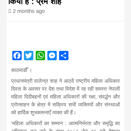
किया है : प्रम शाह
Nepal brings
2 months ago
news in hindi
from
Facebook
Twitter
WhatsApp
Messenger
Share
Nepal,madhes
काठमाडौँ ।
news,financia
प्रधानमंत्री वालेन्द्र शाह ने आठवें राष्ट्रीय महिला अधिकार
दिवस के अवसर पर देश तथा विदेश में रह रही समस्त नेपाली
news,loan,ban
महिला दिदीबहनों एवं महिला अधिकारों की रक्षा, संवर्द्धन और
प्रोत्साहन के क्षेत्र में सक्रिय सभी व्यक्तियों और संस्थाओं
को हार्दिक शुभकामनाएँ व्यक्त की हैं।
news, madhes
‘महिला अधिकारों का सम्मान : आत्मनिर्भरता और समृद्धि का