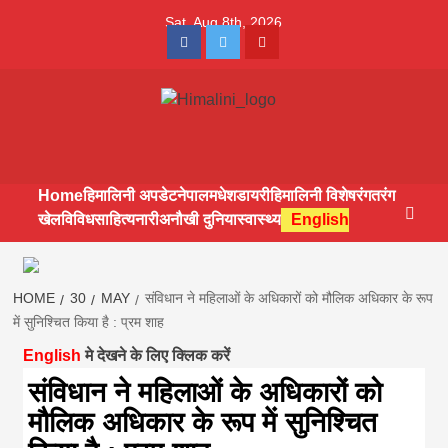
Skip
Sat. Aug 8th, 2026
to
Facebook
Twitter
Youtube
content
Himalini.com-
HIMALINI FIRST HINDI MAGAZINE OF NEPAL BRINGS NEWS
IN HINDI FROM NEPAL, BANK LOAN NEWS
hindi magazin
Home
हिमालिनी अपडेट
नेपाल
मधेश
डायरी
हिमालिनी विशेष
रंगतरंग
खेल
विविध
साहित्य
नारी
अनौखी दुनिया
स्वास्थ्य
English
||madhesh
khabar:Himalin
HOME
30
MAY
संविधान ने महिलाओं के अधिकारों को मौलिक अधिकार के रूप
में सुनिश्चित किया है : प्रम शाह
English
मे देखने के लिए क्लिक करें
first hindi
संविधान ने महिलाओं के अधिकारों को
मौलिक अधिकार के रूप में सुनिश्चित
magazine of