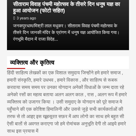
सीताराम विवाह पंचमी महोत्सव के तीसरे दिन धनुष यज्ञ का
हुआ आयोजन (फोटो सहित)
3 years ago
जनकपुरधाम/मिश्री लाल मधुकर। सीताराम विवाह पंचमी महोत्सव के
तीसरे दिन जानकी मंदिर के प्रांगण में धनुष यज्ञ आयोजित किया गया।
रंगभूमि मैदान में राजा विदेह...
व्यक्तित्व और कृतित्व
हिंदी साहित्य लेखकों का एक विशाल समुदाय जिन्होंने हमे हमारे समाज ,
हमारी संस्कृति, हमारे उधभव , हमारे विकास , और साहित्य से रूबरू
करवाया समय समय पर उनका योगदान अनेकों विधाओं के जन्म दाता रहे
अनेको रसों का महत्व बताया अलग अलग काल , रास , अलग रूप में हमारे
व्यक्तित्व को उजागर किया । उसी समुदाए के योगदान को पूरे समाज मे
पहुँचाने की एक कोशिश हिमालिनी और उससे जुड़े सभी कार्यकर्ताओं की
तरफ से तो आइए इस खूबसूरत सफ़र में आप लोगो का साथ हमे बहुत सी
ऐसी बातों से अवगत कराएगा जो हमे रोमांचक अनुभूति देगी तो आइये हमारे
साथ इस प्रयास में