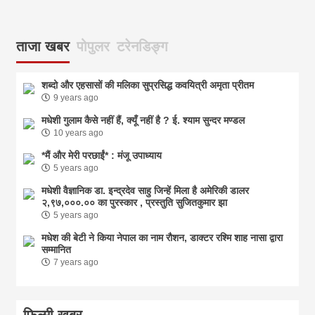
ताजा खबर
पोपुलर
टरेनडिङ्ग
शब्दो और एहसासों की मलिका सुप्रसिद्ध कवयित्री अमृता प्रीतम
9 years ago
मधेशी गुलाम कैसे नहीं हैं, क्यूँ नहीं है ? ई. श्याम सुन्दर मण्डल
10 years ago
*मैं और मेरी परछाईं* : मंजू उपाध्याय
5 years ago
मधेशी वैज्ञानिक डा. इन्द्रदेव साहु जिन्हें मिला है अमेरिकी डालर
२,९७,०००.०० का पुरस्कार , प्रस्तुति सुजितकुमार झा
5 years ago
मधेश की बेटी ने किया नेपाल का नाम राैशन, डाक्टर रश्मि शाह नासा द्वारा
सम्मानित
7 years ago
फिल्मी खबर