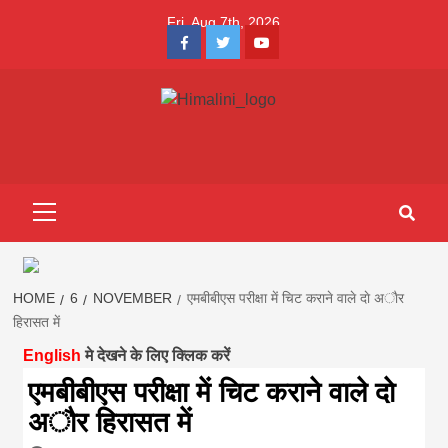
Skip
Fri. Aug 7th, 2026
to
Facebook
Twitter
Youtube
content
Himalini.com-
HIMALINI FIRST HINDI MAGAZINE OF NEPAL BRINGS NEWS
IN HINDI FROM NEPAL, BANK LOAN NEWS
hindi magazin
Primary
Menu
||madhesh
khabar:Himalin
HOME
6
NOVEMBER
एमबीबीएस परीक्षा में चिट कराने वाले दाे अाैर
हिरासत में
English
मे देखने के लिए क्लिक करें
first hindi
एमबीबीएस परीक्षा में चिट कराने वाले दाे
अाैर हिरासत में
magazine of