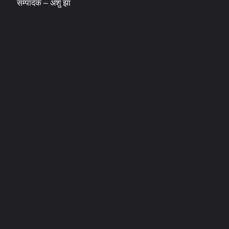
सम्पादक – अंशु झा