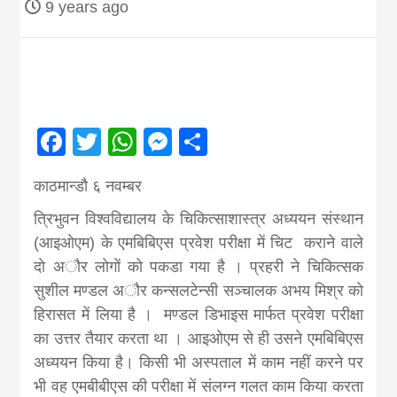
9 years ago
Nepal brings
news in hindi
from
Facebook
Twitter
WhatsApp
Messenger
Share
Nepal,madhes
काठमान्डाै ६ नवम्बर
त्रिभुवन विश्वविद्यालय के चिकित्साशास्त्र अध्ययन संस्थान
news,financia
(आइओएम) के एमबिबिएस प्रवेश परीक्षा में चिट कराने वाले
दाे अाैर लाेगाें काे पकडा गया है । प्रहरी ने चिकित्सक
सुशील मण्डल अाैर कन्सलटेन्सी सञ्चालक अभय मिश्र काे
news,loan,ban
हिरासत में लिया है । मण्डल डिभाइस मार्फत प्रवेश परीक्षा
का उत्तर तैयार करता था । आइओएम से ही उसने एमबिबिएस
news, madhes
अध्ययन किया है। किसी भी अस्पताल में काम नहीं करने पर
भी वह एमबीबीएस की परीक्षा मे‌ं स‌ंलग्न गलत काम किया करता