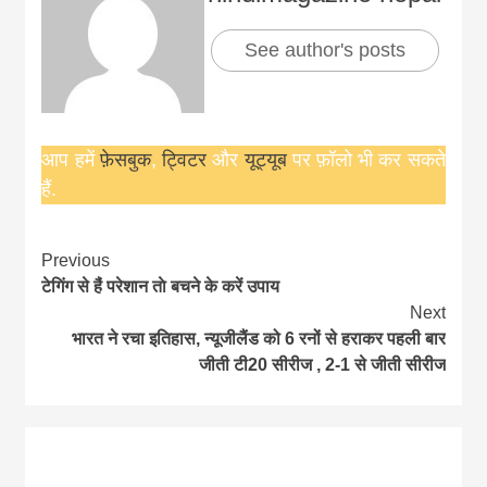
See author's posts
आप हमें
फ़ेसबुक
,
ट्विटर
और
यूट्यूब
पर फ़ॉलो भी कर सकते
हैं.
Continue
Previous
टेगिंग से है‌ं परेशान ताे बचने के करें उपाय
Reading
Next
भारत ने रचा इतिहास, न्यूजीलैंड को 6 रनों से हराकर पहली बार
जीती टी20 सीरीज , 2-1 से जीती सीरीज