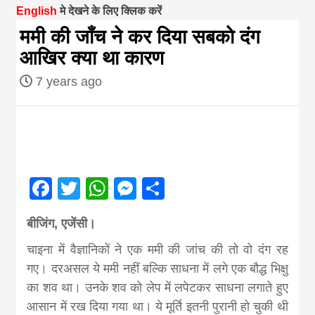
English
मे देखने के लिए क्लिक करें
magazine of
ममी की जाँच ने कर दिया सबकाे दंग
आखिर क्या था कारण
Nepal brings
7 years ago
news in hindi
from
Facebook
Twitter
WhatsApp
Messenger
Share
Nepal,madhes
बीजिंग, एजेंसी।
news,financia
चाइना में वैज्ञानिकों ने एक ममी की जांच की तो वो दंग रह
गए। दरअसल ये ममी नहीं बल्कि साधना में लगे एक बौद्ध भिक्षु
news,loan,ban
का शव था। उनके शव को लेप में लपेटकर साधना लगाते हुए
आसान में रख दिया गया था। ये मूर्ति इतनी पुरानी हो चुकी थी