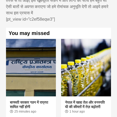
तरफ से तो आइए इस खूबसूरत सफ़र में आप लोगो का साथ हमे बहुत सी
ऐसी बातों से अवगत कराएगा जो हमे रोमांचक अनुभूति देगी तो आइये हमारे
साथ इस प्रयास में
[pt_view id=”c2ef58eqw3″]
You may missed
बागमती सरकार गठन में राप्रपा
नेपाल में खाद्य तेल और वनस्पति
शामिल नहीं होगी
घी की कीमतों में तेज़ बढ़ोतरी
25 minutes ago
1 hour ago