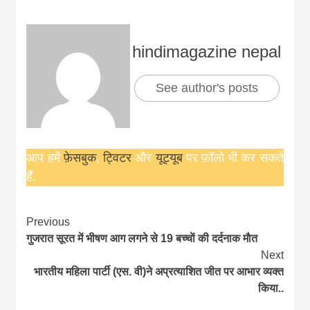
hindimagazine nepal
See author's posts
आप हमें
फ़ेसबुक
,
ट्विटर
और
यूट्यूब
पर फ़ॉलो भी कर सकते
हैं.
Continue
Previous
गुजरात सूरत में भीषण आग लगने से 19 बच्चाें की दर्दनाक माैत
Reading
Next
भारतीय महिला पार्टी (एस. वी)ने अप्रत्याशित जीत पर आभार व्यक्त
किया..