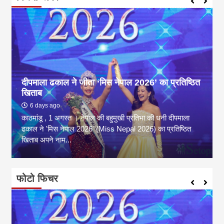
दीपमाला ढकाल ने जीता ‘मिस नेपाल 2026’ का प्रतिष्ठित
खिताब
6 days ago
काठमांडू , 1 अगस्त । नेपाल की बहुमुखी प्रतिभा की धनी दीपमाला
ढकाल ने 'मिस नेपाल 2026' (Miss Nepal 2026) का प्रतिष्ठित
खिताब अपने नाम...
फोटो फिचर