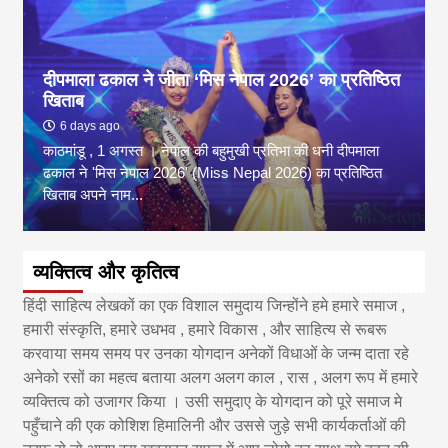
दीपमाला ढकाल ने जीता ‘मिस नेपाल 2026’ का प्रतिष्ठित
खिताब
6 days ago
काठमांडू , 1 अगस्त । नेपाल की बहुमुखी प्रतिभा की धनी दीपमाला
ढकाल ने 'मिस नेपाल 2026' (Miss Nepal 2026) का प्रतिष्ठित
खिताब अपने नाम...
व्यक्तित्व और कृतित्व
हिंदी साहित्य लेखकों का एक विशाल समुदाय जिन्होंने हमे हमारे समाज ,
हमारी संस्कृति, हमारे उधभव , हमारे विकास , और साहित्य से रूबरू
करवाया समय समय पर उनका योगदान अनेकों विधाओं के जन्म दाता रहे
अनेको रसों का महत्व बताया अलग अलग काल , रास , अलग रूप में हमारे
व्यक्तित्व को उजागर किया । उसी समुदाए के योगदान को पूरे समाज मे
पहुँचाने की एक कोशिश हिमालिनी और उससे जुड़े सभी कार्यकर्ताओं की