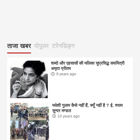
आज
ताजा खबर
पोपुलर
टरेनडिङ्ग
शब्दो और एहसासों की मलिका सुप्रसिद्ध कवयित्री
अमृता प्रीतम
9 years ago
मधेशी गुलाम कैसे नहीं हैं, क्यूँ नहीं है ? ई. श्याम
सुन्दर मण्डल
10 years ago