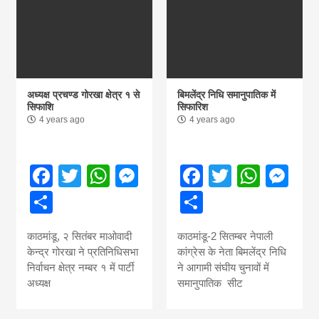
अध्यक्ष प्रचण्ड गोरखा क्षेत्र १ से
बिमलेंद्र निधि समानुपातिक में
सिफाशि
सिफारिश
4 years ago
4 years ago
Facebook
Twitter
WhatsApp
Messenger
Facebook
Twitter
What
Me
Share
Share
काठमांडू, २ सितंबर माओवादी
काठमांडू-2 सितम्बर नेपाली
केन्द्र गोरखा ने प्रतिनिधिसभा
कांग्रेस के नेता बिमलेंद्र निधि
निर्वाचन क्षेत्र नम्बर १ में पार्टी
ने आगामी संघीय चुनावों में
अध्यक्ष
समानुपातिक सीट