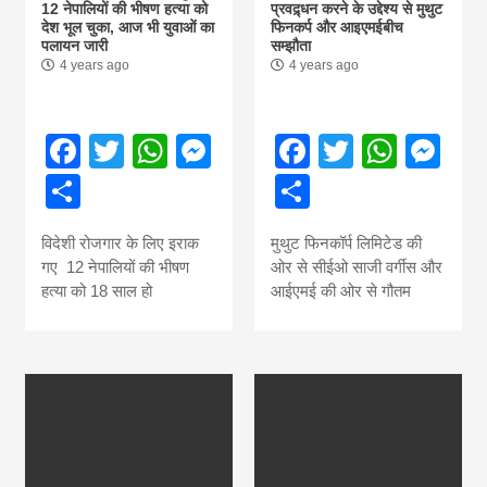
12 नेपालियों की भीषण हत्या को
प्रवद्र्धन करने के उद्देश्य से मुथुट
देश भूल चुका, आज भी युवाओं का
फिनकर्प और आइएमईबीच
पलायन जारी
सम्झौता
4 years ago
4 years ago
Facebook
Twitter
WhatsApp
Messenger
Facebook
Twitter
What
Me
Share
Share
विदेशी रोजगार के लिए इराक
मुथुट फिनकॉर्प लिमिटेड की
गए 12 नेपालियों की भीषण
ओर से सीईओ साजी वर्गीस और
हत्या को 18 साल हो
आईएमई की ओर से गौतम