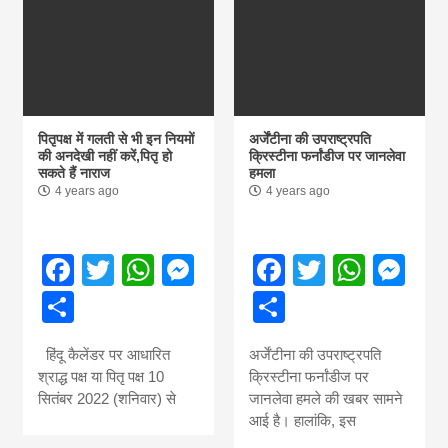
पितृपक्ष में गलती से भी इन नियमों
अर्जेंटीना की उपराष्ट्रपति
की अनदेखी नहीं करें,पितृ हो
क्रिस्टीना फर्नांडीज पर जानलेवा
सकते हैं नाराज
हमला
4 years ago
4 years ago
Facebook
Twitter
WhatsApp
Messenger
Facebook
Twitter
What
Me
Share
Share
हिंदू कैलेंडर पर आधारित
अर्जेंटीना की उपराष्ट्रपति
श्राद्ध पक्ष या पितृ पक्ष 10
क्रिस्टीना फर्नांडीज पर
सितंबर 2022 (शनिवार) से
जानलेवा हमले की खबर सामने
आई है। हालांकि, इस