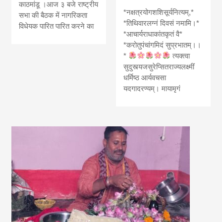
काठमांडू ।आज ३ बजे राष्ट्रीय
*नक्षत्रयोगशशिसूर्यनित्यम्,*
सभा की बैठक में नागरिकता
*तिथिवारलग्नं दिवसं नमामि।*
विधेयक पारित पारित करने का
*आचार्यराधाकांतकृतं वै*
*करोतुपंचांगमिदं सुप्रभातम्।।
*
त्यक्त्वा
सुदुस्त्यजसुरेप्सितराज्यलक्ष्मीं
धर्मिष्ठ आर्यवचसा
यदगादरण्यम्। मायामृगं