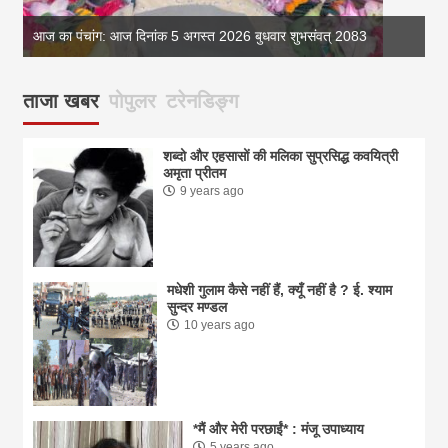
आज का पंचांग: आज दिनांक 5 अगस्त 2026 बुधवार शुभसंवत् 2083
आज 
ताजा खबर
पोपुलर
टरेनडिङ्ग
शब्दो और एहसासों की मलिका सुप्रसिद्ध कवयित्री
अमृता प्रीतम
9 years ago
मधेशी गुलाम कैसे नहीं हैं, क्यूँ नहीं है ? ई. श्याम
सुन्दर मण्डल
10 years ago
*मैं और मेरी परछाईं* : मंजू उपाध्याय
5 years ago