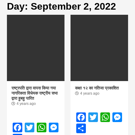
Day:
September 2, 2022
magazine of
Nepal brings
news in hindi
from
Nepal,madhes
राष्ट्रपति द्वारा वापस किया गया
कक्षा १२ का नतिजा प्रकाशित
नागरिकता विधेयक राष्ट्रीय सभा
4 years ago
द्वारा हुबहु पारित
news,financia
4 years ago
Facebook
Twitter
What
Me
news,loan,ban
Facebook
Twitter
WhatsApp
Messenger
Share