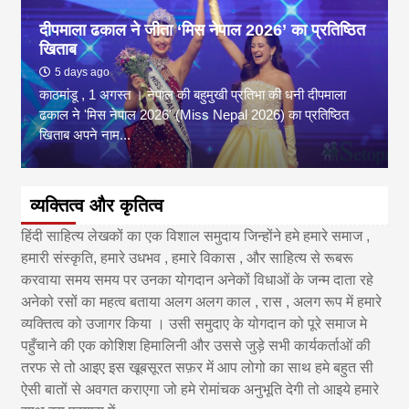
दीपमाला ढकाल ने जीता ‘मिस नेपाल 2026’ का प्रतिष्ठित
खिताब
5 days ago
काठमांडू , 1 अगस्त । नेपाल की बहुमुखी प्रतिभा की धनी दीपमाला
ढकाल ने 'मिस नेपाल 2026' (Miss Nepal 2026) का प्रतिष्ठित
खिताब अपने नाम...
व्यक्तित्व और कृतित्व
हिंदी साहित्य लेखकों का एक विशाल समुदाय जिन्होंने हमे हमारे समाज ,
हमारी संस्कृति, हमारे उधभव , हमारे विकास , और साहित्य से रूबरू
करवाया समय समय पर उनका योगदान अनेकों विधाओं के जन्म दाता रहे
अनेको रसों का महत्व बताया अलग अलग काल , रास , अलग रूप में हमारे
व्यक्तित्व को उजागर किया । उसी समुदाए के योगदान को पूरे समाज मे
पहुँचाने की एक कोशिश हिमालिनी और उससे जुड़े सभी कार्यकर्ताओं की
तरफ से तो आइए इस खूबसूरत सफ़र में आप लोगो का साथ हमे बहुत सी
ऐसी बातों से अवगत कराएगा जो हमे रोमांचक अनुभूति देगी तो आइये हमारे