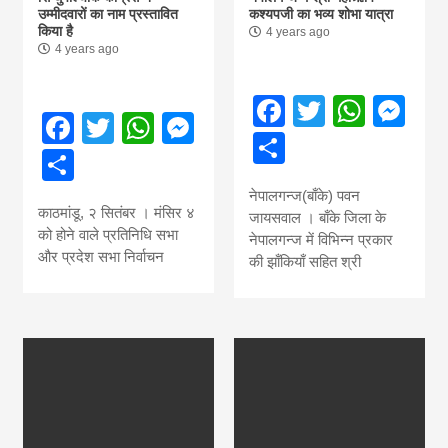
उम्मीदवारों का नाम प्रस्तावित
कश्यपजी का भव्य शोभा यात्रा
किया है
4 years ago
4 years ago
Facebook
Twitter
What
Me
Facebook
Twitter
WhatsApp
Messenger
Share
Share
नेपालगन्ज(बाँके) पवन
काठमांडू, २ सितंबर । मंसिर ४
जायसवाल । बाँके जिला के
को होने वाले प्रतिनिधि सभा
नेपालगन्ज में विभिन्न प्रकार
और प्रदेश सभा निर्वाचन
की झाँकियाँ सहित श्री