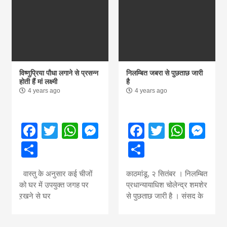
विष्णुप्रिया पौधा लगाने से प्रसन्न
निलम्बित जबरा से पुछताछ जारी
होती हैं मां लक्ष्मी
है
4 years ago
4 years ago
Facebook
Twitter
WhatsApp
Messenger
Facebook
Twitter
What
Me
Share
Share
वास्तु के अनुसार कई चीजों
काठमांडू, २ सितंबर । निलम्बित
को घर में उपयुक्त जगह पर
प्रधान्यायाधिश चोलेन्द्र शमशेर
ऱखने से घर
से पुछताछ जारी है । संसद के