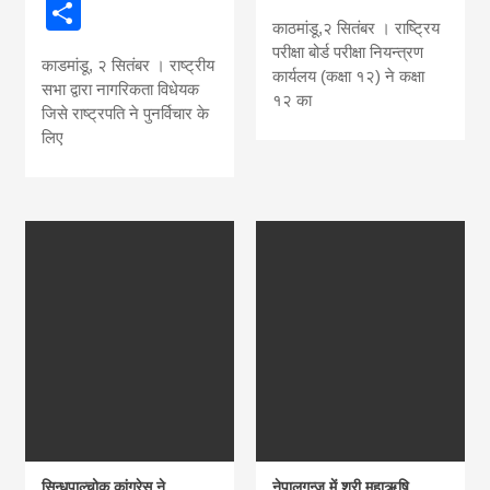
Share
news, madhes
काठमांडू,२ सितंबर । राष्ट्रिय
परीक्षा बोर्ड परीक्षा नियन्त्रण
काडमांडू, २ सितंबर । राष्ट्रीय
khabar
कार्यलय (कक्षा १२) ने कक्षा
सभा द्वारा नागरिकता विधेयक
१२ का
जिसे राष्ट्रपति ने पुनर्विचार के
लिए
सिन्धुपाल्चोक कांग्रेस ने
नेपालगन्ज में श्री महाऋषि