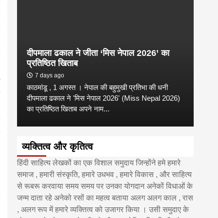
दीपमाला ढकाल ने जीता ‘मिस नेपाल 2026’ का
डी.ए
प्रतिष्ठित खिताब
के वि
7 days ago
6 
काठमांडू , 1 अगस्त । नेपाल की बहुमुखी प्रतिभा की धनी
‘हिमाल
दीपमाला ढकाल ने 'मिस नेपाल 2026' (Miss Nepal 2026)
का सम
का प्रतिष्ठित खिताब अपने नाम...
http
व्यक्तित्व और कृतित्व
हिंदी साहित्य लेखकों का एक विशाल समुदाय जिन्होंने हमे हमारे
समाज , हमारी संस्कृति, हमारे उधभव , हमारे विकास , और साहित्य
से रूबरू करवाया समय समय पर उनका योगदान अनेकों विधाओं के
जन्म दाता रहे अनेको रसों का महत्व बताया अलग अलग काल , रास
, अलग रूप में हमारे व्यक्तित्व को उजागर किया । उसी समुदाए के