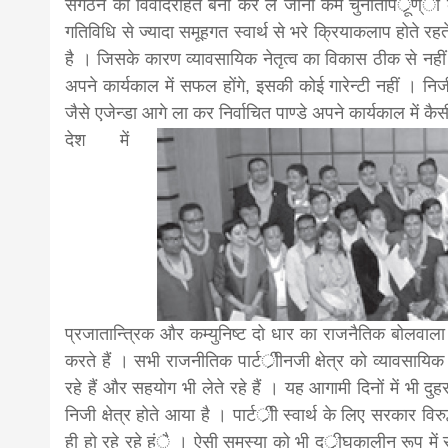
संगठन को विवादरहित बना कर ले जाना कम चुनौतीपर्ूण्ा क
गतिविधि से ज्यादा समूहगत स्वार्थ से भरे क्रियाकलाप होते रहत
news,loan,
है । जिसके कारण व्यावसायिक नेतृत्व का विकास ठीक से नहीं
अपने कार्यकाल में सफल होंगे, इसकी कोई गारेन्टी नहीं । निजी 
news, mad
जैसे एजेन्डा आगे ला कर निर्वाचित पाण्डे अपने कार्यकाल में कैस
देश में
khabar
प्रजातान्त्रिक और कम्युनिष्ट दो धार का राजनैतिक बोलवाला है
करते हैं । सभी राजनीतिक पार्टर्ीीनजी क्षेत्र को व्यावसायिक
रहे हैं और सहयोग भी लेते रहे हैं । यह आगामी दिनों में भी द
निजी क्षेत्र होते आया है । पार्टर्ीी स्वार्थ के लिए सरकार व
ही हो रहे रहे हंै । ऐसी समस्या को भी दर्ीघकालीन रूप म