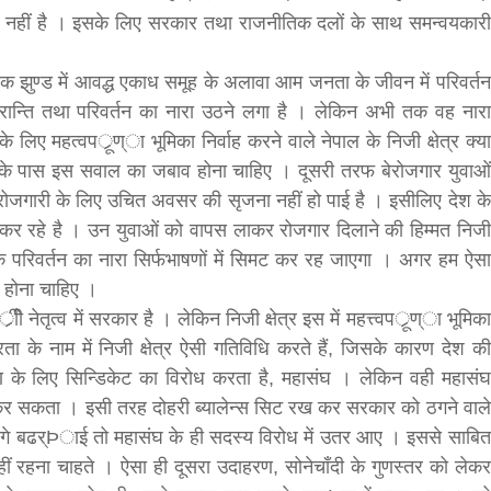
ं नहीं है । इसके लिए सरकार तथा राजनीतिक दलों के साथ समन्वयकारी
क झुण्ड में आवद्ध एकाध समूह के अलावा आम जनता के जीवन में परिवर्तन
रान्ति तथा परिवर्तन का नारा उठने लगा है । लेकिन अभी तक वह नारा
े लिए महत्वपर्ूण्ा भूमिका निर्वाह करने वाले नेपाल के निजी क्षेत्र क्या
्व के पास इस सवाल का जबाव होना चाहिए । दूसरी तरफ बेरोजगार युवाओं
 रोजगारी के लिए उचित अवसर की सृजना नहीं हो पाई है । इसीलिए देश के
ायन कर रहे है । उन युवाओं को वापस लाकर रोजगार दिलाने की हिम्मत निजी
बड़े अंतर से जीत हासिल करुँंगी –रेणु दाहाल
थिक परिवर्तन का नारा सिर्फभाषणों में सिमट कर रह जाएगा । अगर हम ऐसा
6 months ago
ार होना चाहिए ।
काठमांडू, फागुन ४ – चितवन क्षेत्र नम्बर ३ में प्रतिनिधिसभा
सदस्य के रूप में अपनी उम्मीदवारी दे चुकी रेणु दाहाल ने कहा 
ीे नेतृत्व में सरकार है । लेकिन निजी क्षेत्र इस में महत्त्वपर्ूण्ा भूमिका
कि उन्हें...
्त्रता के नाम में निजी क्षेत्र ऐसी गतिविधि करते हैं, जिसके कारण देश की
रण के लिए सिन्डिकेट का विरोध करता है, महासंघ । लेकिन वही महासंघ
ं कर सकता । इसी तरह दोहरी ब्यालेन्स सिट रख कर सरकार को ठगने वाले
ी आगे बढर्Þाई तो महासंघ के ही सदस्य विरोध में उतर आए । इससे साबित
हीं रहना चाहते । ऐसा ही दूसरा उदाहरण, सोनेचाँदी के गुणस्तर को लेकर