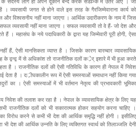
संघ के सदस्य लोग ही अपने दूकान बन्द करके सडÞक में उतर आए । जो
 व्यवसायी जगत से होने वाले इस तरह के गैरजिम्मेवाराना कार्य को
ल और विश्वसनीय नहीं माना जाएगा । आर्थिक उदारीकरण के नाम में जिस
को सफल व्यवसायी नहीं माना जाएगा । सफल व्यवसायी तो वे हैं- जो देश और
सीताराम विवाह पंचमी महोत्सव के तीसरे दिन धनुष
ं । महासंघ के नये पदाधिकारी के द्वारा यह जिम्मेवारी पूरी होगी, ऐसा
यज्ञ का हुआ आयोजन (फोटो सहित)
3 years ago
नहीं हैं, ऐसी मानसिकता व्याप्त है । जिसके कारण बारम्बार व्यावसायिक
जनकपुरधाम/मिश्री लाल मधुकर। सीताराम विवाह पंचमी
 के द्वन्द्व में से अधिकांश तो राजनीतिक दलों कर्ेर् इशारे में भी हुआ करते
महोत्सव के तीसरे दिन जानकी मंदिर के प्रांगण में धनुष यज्ञ
हता है । राजनीतिक दलों की ऐसी गतिविधि के कारण ही नेपाल में निवेश
आयोजित किया गया। रंगभूमि मैदान में राजा विदेह...
ई देता है । दर्ीघकालीन रूप में ऐसी समस्याओं समाधान नहीं किया गया
ों का । ऐसी समस्याओं में भी वर्तमान नेतृत्व की प्रभावकारी भूमिका
हृय निवेश की तलाश कर रहा है । नेपाल के व्यावसायिक क्षेत्र के लिए यह
ं, सभी राजनीतिक दलों को भी सकारात्मक होकर सहयोग करना चाहिए ।
का विरोध करने से कभी भी देश की आर्थिक समृद्धि नहीं होगी । इसीलिए
रा भी देश की आर्थिक उन्नति के लिए व्यक्तिगत स्वार्थ को तिलाञ्जलि देनी