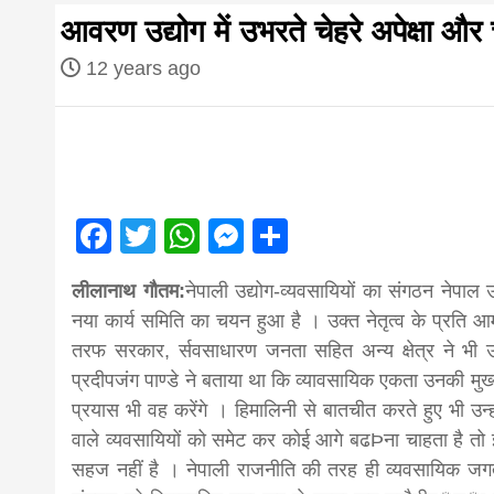
first hindi
आवरण उद्योग में उभरते चेहरे अपेक्षा और 
magazine o
12 years ago
Nepal bring
news in hin
Facebook
Twitter
WhatsApp
Messenger
Share
आज का पंचांग: आज दिनांक 4 अगस्त 2026 मं
लीलानाथ गौतम:
नेपाली उद्योग-व्यवसायियों का संगठन नेपाल उद
from
नया कार्य समिति का चयन हुआ है । उक्त नेतृत्व के प्रति आम 
तरफ सरकार, र्सवसाधारण जनता सहित अन्य क्षेत्र ने भी उन 
Nepal,mad
प्रदीपजंग पाण्डे ने बताया था कि व्यावसायिक एकता उनकी मु
प्रयास भी वह करेंगे । हिमालिनी से बातचीत करते हुए भी उन्ह
वाले व्यवसायियों को समेट कर कोई आगे बढÞना चाहता है तो 
news,financ
सहज नहीं है । नेपाली राजनीति की तरह ही व्यवसायिक जगत म