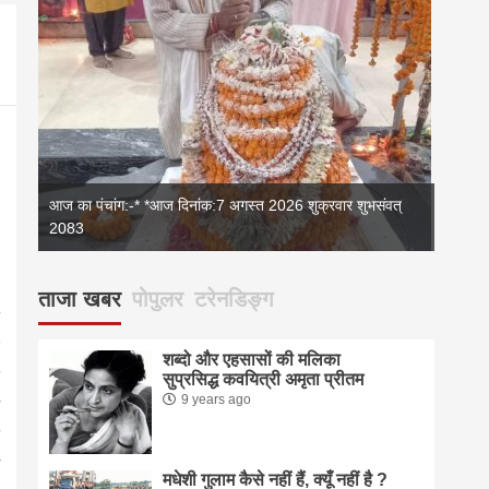
आज का पंचांग:-* *आज दिनांक:7 अगस्त 2026 शुक्रवार शुभसंवत्
2083
आज का 
ताजा खबर
पोपुलर
टरेनडिङ्ग
शब्दो और एहसासों की मलिका
सुप्रसिद्ध कवयित्री अमृता प्रीतम
9 years ago
मधेशी गुलाम कैसे नहीं हैं, क्यूँ नहीं है ?