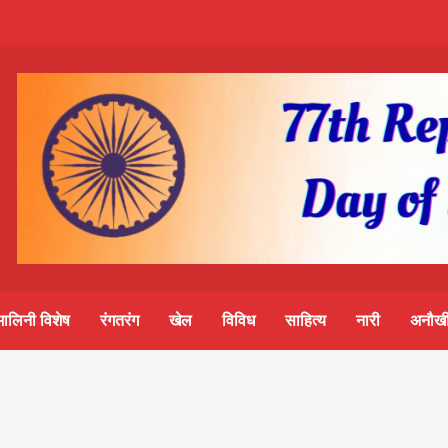
m-
S
ine
मालिनी विशेष
रंगतरंग
खेल
विविध
साहित्य
नारी
अनौखी
lini
आज का पंचांग: आज दिनांक 8 अगस्त 2026 शनिवार शुभसंवत् 