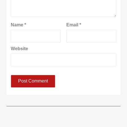
Name
*
Email
*
Website
आज का पंचांग:-* *आज दिनांक:7 अगस्त 2026 शुक्रवार शुभसंवत् 2083