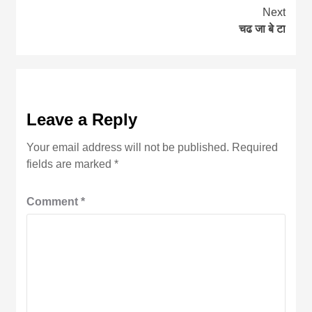
Reading
Next
चढ जा बे टा
Leave a Reply
Your email address will not be published.
Required
fields are marked
*
Comment
*