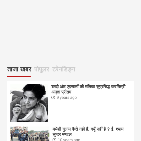
आज
ताजा खबर
पोपुलर
टरेनडिङ्ग
शब्दो और एहसासों की मलिका सुप्रसिद्ध कवयित्री
अमृता प्रीतम
9 years ago
मधेशी गुलाम कैसे नहीं हैं, क्यूँ नहीं है ? ई. श्याम
सुन्दर मण्डल
10 years ago