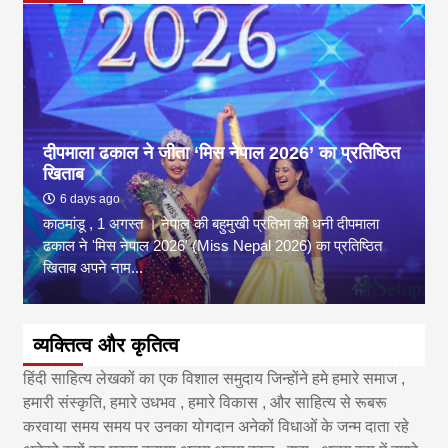
दीपमाला ढकाल ने जीता ‘मिस नेपाल 2026’ का प्रतिष्ठित
खिताब
6 days ago
काठमांडू , 1 अगस्त । नेपाल की बहुमुखी प्रतिभा की धनी दीपमाला
ढकाल ने 'मिस नेपाल 2026' (Miss Nepal 2026) का प्रतिष्ठित
खिताब अपने नाम...
व्यक्तित्व और कृतित्व
हिंदी साहित्य लेखकों का एक विशाल समुदाय जिन्होंने हमे हमारे समाज ,
हमारी संस्कृति, हमारे उधभव , हमारे विकास , और साहित्य से रूबरू
करवाया समय समय पर उनका योगदान अनेकों विधाओं के जन्म दाता रहे