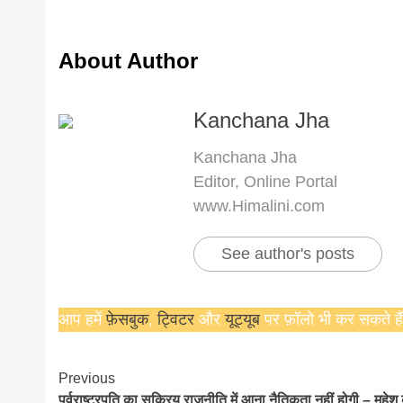
About Author
Kanchana Jha
Kanchana Jha
Editor, Online Portal
www.Himalini.com
See author's posts
आप हमें
फ़ेसबुक
,
ट्विटर
और
यूट्यूब
पर फ़ॉलो भी कर सकते हैं
Continue
Previous
पूर्वराष्ट्रपति का सक्रिय राजनीति में आना नैतिकता नहीं होगी – महेश 