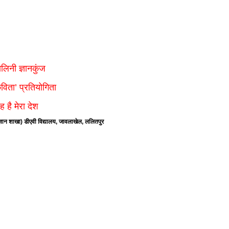
f
िवार शुभसंवत् 2083
s
ालिनी ज्ञानकुंज
di
विता’ प्रतियोगिता
ह है मेरा देश
िज्ञान शाखा) डीएवी विद्यालय, जावलाखेल, ललितपुर
hesh
ial
bank