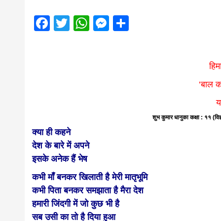
magazine o
Facebook
Twitter
WhatsApp
Messenger
Share
आज का पंचांग: आज दिनांक 2 अगस्त 2026 रव
Nepal bring
हिम
news in hin
‘बाल क
from
य
शुभ कुमार धानुका कक्षा : ११ (व
क्या ही कहने
Nepal,mad
देश के बारे में अपने
इसके अनेक हैं भेष
news,financ
कभी माँ बनकर खिलाती है मेरी मातृभूमि
कभी पिता बनकर समझाता है मैरा देश
हमारी जिंदगी में जो कुछ भी है
news,loan,
सब उसी का तो है दिया हुआ