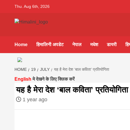
Skip
Thu. Aug 6th, 2026
to
content
Himalini.co
HIMALINI FIRST HINDI MAGAZINE OF NEPAL BRING
NEWS IN HINDI FROM NEPAL, BANK LOAN NEWS
Home
हिमालिनी अपडेट
नेपाल
मधेश
डायरी
हि
hindi magaz
||madhesh
HOME
19
JULY
यह है मेरा देश ‘बाल कविता’ प्रतियोगिता
English
मे देखने के लिए क्लिक करें
khabar:Hima
यह है मेरा देश ‘बाल कविता’ प्रतियोगिता
1 year ago
first hindi