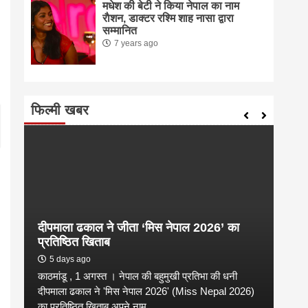
मधेश की बेटी ने किया नेपाल का नाम
राैशन, डाक्टर रश्मि शाह नासा द्वारा
सम्मानित
7 years ago
फिल्मी खबर
दीपमाला ढकाल ने जीता ‘मिस नेपाल 2026’ का
संगी
प्रतिष्ठित खिताब
कल्य
5 days ago
2 
काठमांडू , 1 अगस्त । नेपाल की बहुमुखी प्रतिभा की धनी
संगीत
है
दीपमाला ढकाल ने 'मिस नेपाल 2026' (Miss Nepal 2026)
शाम न
का प्रतिष्ठित खिताब अपने नाम...
कारण उ