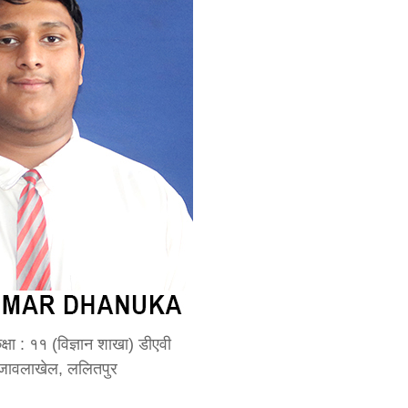
्षा : ११ (विज्ञान शाखा) डीएवी
, जावलाखेल, ललितपुर