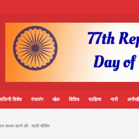
m-
S
ine
मालिनी विशेष
रंगतरंग
खेल
विविध
साहित्य
नारी
अनौखी
lini
सन कायम करने की : मंत्री घीसिंग