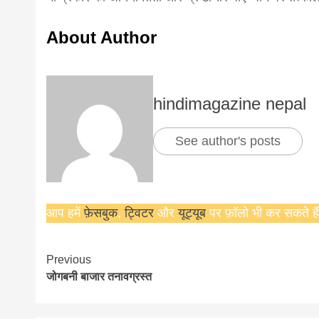
About Author
hindimagazine nepal
See author's posts
आप हमें
फ़ेसबुक
,
ट्विटर
और
यूट्यूब
पर फ़ॉलो भी कर सकते हैं
Continue
Previous
जोगबनी बाजार तनावग्रस्त
Reading