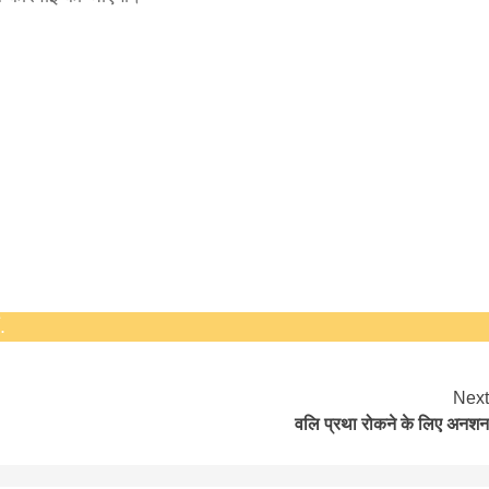
सीताराम विवाह पंचमी महोत्सव के तीसरे दिन धनुष
यज्ञ का हुआ आयोजन (फोटो सहित)
3 years ago
जनकपुरधाम/मिश्री लाल मधुकर। सीताराम विवाह पंचमी
महोत्सव के तीसरे दिन जानकी मंदिर के प्रांगण में धनुष यज्ञ
आयोजित किया गया। रंगभूमि मैदान में राजा विदेह...
.
Next
वलि प्रथा रोकने के लिए अनशन