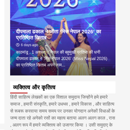
दीपमाला ढकाल ने जीता ‘मिस नेपाल 2026’ का
डी.ए
प्रतिष्ठित खिताब
के वि
6 days ago
6 
काठमांडू , 1 अगस्त । नेपाल की बहुमुखी प्रतिभा की धनी
‘हिमाल
दीपमाला ढकाल ने 'मिस नेपाल 2026' (Miss Nepal 2026)
का सम
का प्रतिष्ठित खिताब अपने नाम...
http
व्यक्तित्व और कृतित्व
हिंदी साहित्य लेखकों का एक विशाल समुदाय जिन्होंने हमे हमारे
समाज , हमारी संस्कृति, हमारे उधभव , हमारे विकास , और साहित्य
से रूबरू करवाया समय समय पर उनका योगदान अनेकों विधाओं के
जन्म दाता रहे अनेको रसों का महत्व बताया अलग अलग काल , रास
, अलग रूप में हमारे व्यक्तित्व को उजागर किया । उसी समुदाए के