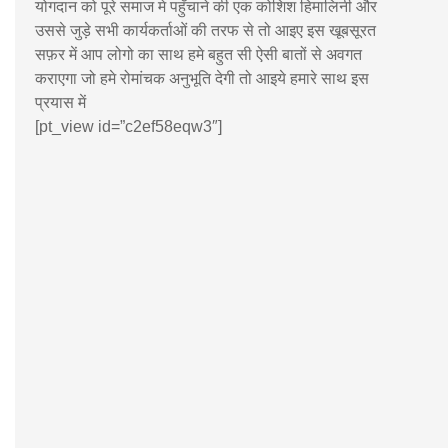
योगदान को पूरे समाज मे पहुँचाने की एक कोशिश हिमालिनी और
उससे जुड़े सभी कार्यकर्ताओं की तरफ से तो आइए इस खूबसूरत
सफ़र में आप लोगो का साथ हमे बहुत सी ऐसी बातों से अवगत
कराएगा जो हमे रोमांचक अनुभूति देगी तो आइये हमारे साथ इस
प्रयास में
[pt_view id=”c2ef58eqw3″]