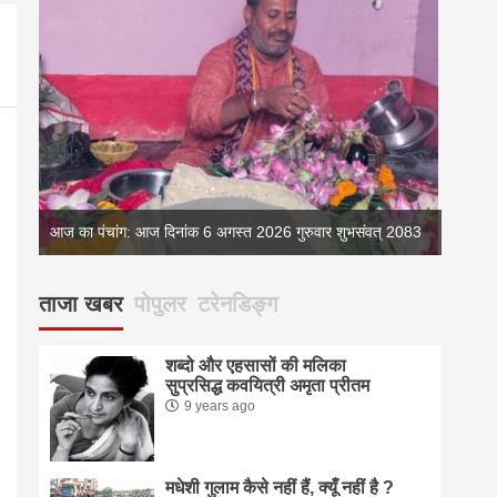
्
आज का पंचांग: आज दिनांक 6 अगस्त 2026 गुरुवार शुभसंवत् 2083
आज का 
ताजा खबर
पोपुलर
टरेनडिङ्ग
शब्दो और एहसासों की मलिका
सुप्रसिद्ध कवयित्री अमृता प्रीतम
9 years ago
मधेशी गुलाम कैसे नहीं हैं, क्यूँ नहीं है ?