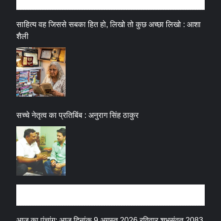
साहित्य वह जिससे सबका हित हो, लिखो तो कुछ अच्छा लिखो : आशा
शैली
सच्चे नेतृत्व का प्रतिबिंब : अनुराग सिंह ठाकुर
धर्म संस्कृति
आज का पंचांग: आज दिनांक 9 अगस्त 2026 रविवार शुभसंवत् 2083