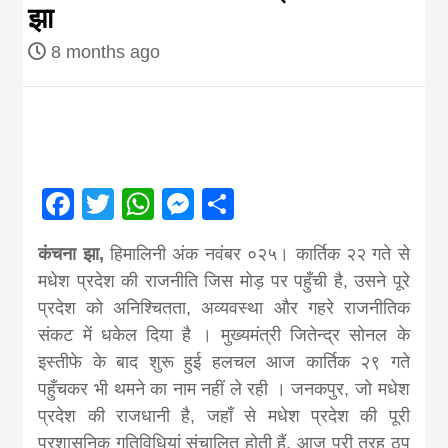
झा
Nepal brings
8 months ago
news in hindi
from
Facebook
Twitter
WhatsApp
Messenger
Share
Nepal,madhes
कंचना झा,
हिमालिनी अंक नवंबर ०२५। कार्तिक २२ गते से
news,financia
मधेश प्रदेश की राजनीति जिस मोड़ पर पहुँची है, उसने पूरे
प्रदेश को अनिश्चितता, अव्यवस्था और गहरे राजनीतिक
news,loan,ban
संकट में धकेल दिया है । मुख्यमंत्री जितेन्द्र सोनल के
इस्तीफे के बाद शुरू हुई हलचल आज कार्तिक २९ गते
पहुँचकर भी थमने का नाम नहीं ले रही । जनकपुर, जो मधेश
news, madhes
प्रदेश की राजधानी है, जहाँ से मधेश प्रदेश की पूरी
प्रशासनिक गतिविधियां संचालित होती हैं, आज पूरी तरह ठप