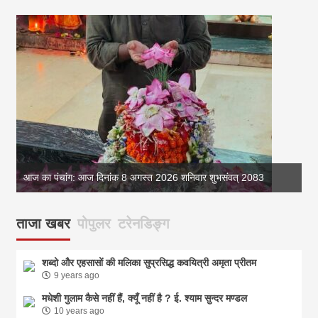
आज का पंचांग: आज दिनांक 8 अगस्त 2026 शनिवार शुभसंवत् 2083
आज 
ताजा खबर
पोपुलर
टरेनडिङ्ग
शब्दो और एहसासों की मलिका सुप्रसिद्ध कवयित्री अमृता प्रीतम
9 years ago
मधेशी गुलाम कैसे नहीं हैं, क्यूँ नहीं है ? ई. श्याम सुन्दर मण्डल
10 years ago