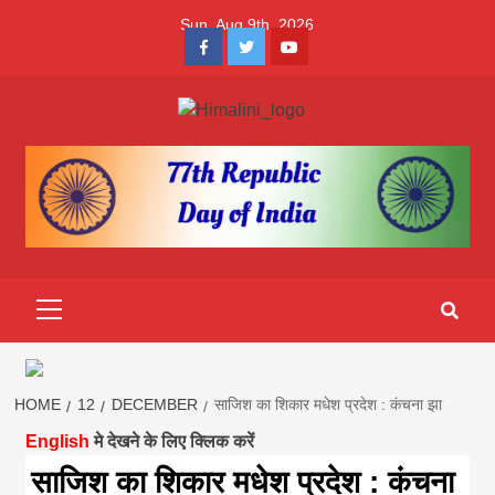
Skip
Sun. Aug 9th, 2026
to
Facebook
Twitter
Youtube
content
Himalini.com-
HIMALINI FIRST HINDI MAGAZINE OF NEPAL BRINGS NEWS
IN HINDI FROM NEPAL, BANK LOAN NEWS
hindi magazin
||madhesh
Primary
Menu
khabar:Himalin
first hindi
HOME
12
DECEMBER
साजिश का शिकार मधेश प्रदेश : कंचना झा
English
मे देखने के लिए क्लिक करें
magazine of
साजिश का शिकार मधेश प्रदेश : कंचना