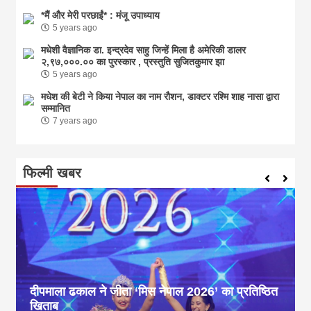
*मैं और मेरी परछाईं* : मंजू उपाध्याय
5 years ago
मधेशी वैज्ञानिक डा. इन्द्रदेव साहु जिन्हें मिला है अमेरिकी डालर
२,९७,०००.०० का पुरस्कार , प्रस्तुति सुजितकुमार झा
5 years ago
मधेश की बेटी ने किया नेपाल का नाम राैशन, डाक्टर रश्मि शाह नासा द्वारा
सम्मानित
7 years ago
फिल्मी खबर
दीपमाला ढकाल ने जीता ‘मिस नेपाल 2026’ का प्रतिष्ठित
खिताब