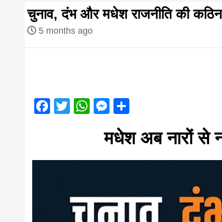
first hindi
चुनाव, दंभ और मधेश राजनीति की कठिन प
magazine o
5 months ago
Nepal bring
news in hin
Facebook
Twitter
WhatsApp
Messenger
Share
आज का पंचांग: आज दिनांक 2 अगस्त 2026 रव
मधेश अब नारों से न
from
Nepal,mad
news,financ