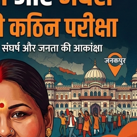
bank
hesh