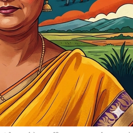
बड़े अंतर से जीत हासिल करुँंगी –रेणु दाहाल
6 months ago
काठमांडू, फागुन ४ – चितवन क्षेत्र नम्बर ३ में प्रतिनिधिसभा
सदस्य के रूप में अपनी उम्मीदवारी दे चुकी रेणु दाहाल ने कहा 
कि उन्हें...