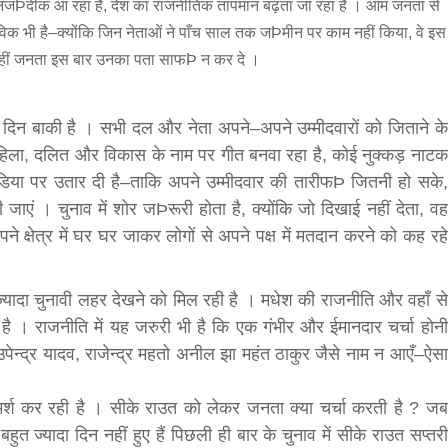
 नजÞदीक आ रहा है, देश का राजनीतिक तापमान बढ़ता जा रहा है । आम जनता से
भाविक भी है–क्योंकि जिन नेताओं ने पाँच साल तक जÞमीन पर काम नहीं किया, वे इस
 कहीं जनता इस बार उनका पता साफÞ न कर दे ।
सीताराम विवाह पंचमी महोत्सव के तीसरे दिन धनुष
 दिन बाकी है । सभी दल और नेता अपने–अपने उम्मीदवारों को जिताने के
यज्ञ का हुआ आयोजन (फोटो सहित)
, महिला, दलित और विकास के नाम पर गीत बनवा रहा है, कोई नुक्कड़ नाटक
3 years ago
जनकपुरधाम/मिश्री लाल मधुकर। सीताराम विवाह पंचमी
डिया पर उतार दी है–ताकि अपने उम्मीदवार की तारीफÞ जितनी हो सके,
महोत्सव के तीसरे दिन जानकी मंदिर के प्रांगण में धनुष यज्ञ
 जाएं । चुनाव में शोर जÞरूरी होता है, क्योंकि जो दिखाई नहीं देता, वह
आयोजित किया गया। रंगभूमि मैदान में राजा विदेह...
े क्षेत्र में घर घर जाकर लोगों से अपने पक्ष में मतदान करने को कह रहे
से ज्यादा चुनावी लहर देखने को मिल रही है । मधेश की राजनीति और वहाँ से
 है । राजनीति में यह जरुरी भी है कि एक गंभीर और ईमानदार चर्चा होनी
ेन्द्र यादव, राजेन्द्र महतो अनील झा महंत ठाकुर जैसे नाम न आएँ–ऐसा
र्श कर रही है । सीके राउत को लेकर जनता क्या चर्चा करती है ? जब
 ज्यादा दिन नहीं हुए हैं पिछली ही बार के चुनाव में सीके राउत सप्तरी