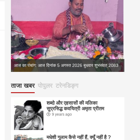
083
आज का पंचांग: आज दिनांक 5 अगस्त 2026 बुधवार शुभसंवत् 2083
आज का 
ताजा खबर
पोपुलर
टरेनडिङ्ग
शब्दो और एहसासों की मलिका
सुप्रसिद्ध कवयित्री अमृता प्रीतम
9 years ago
मधेशी गुलाम कैसे नहीं हैं, क्यूँ नहीं है ?