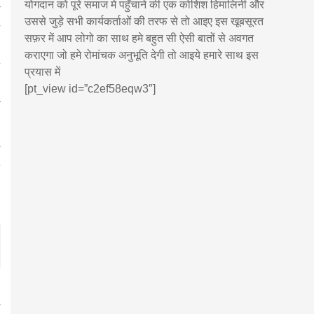
योगदान को पूरे समाज मे पहुँचाने की एक कोशिश हिमालिनी और
उससे जुड़े सभी कार्यकर्ताओं की तरफ से तो आइए इस खूबसूरत
सफ़र में आप लोगो का साथ हमे बहुत सी ऐसी बातों से अवगत
कराएगा जो हमे रोमांचक अनुभूति देगी तो आइये हमारे साथ इस
प्रयास में
[pt_view id=”c2ef58eqw3″]