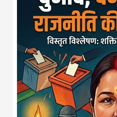
news,loan,
news, mad
khabar