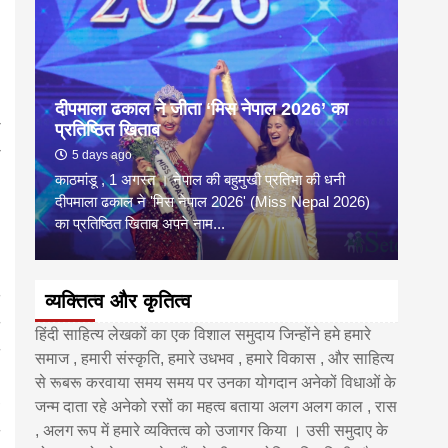
दीपमाला ढकाल ने जीता ‘मिस नेपाल 2026’ का
डी.ए
प्रतिष्ठित खिताब
के वि
5 days ago
6 
काठमांडू , 1 अगस्त । नेपाल की बहुमुखी प्रतिभा की धनी
‘हिमाल
दीपमाला ढकाल ने 'मिस नेपाल 2026' (Miss Nepal 2026)
का सम
का प्रतिष्ठित खिताब अपने नाम...
http
व्यक्तित्व और कृतित्व
हिंदी साहित्य लेखकों का एक विशाल समुदाय जिन्होंने हमे हमारे
समाज , हमारी संस्कृति, हमारे उधभव , हमारे विकास , और साहित्य
से रूबरू करवाया समय समय पर उनका योगदान अनेकों विधाओं के
जन्म दाता रहे अनेको रसों का महत्व बताया अलग अलग काल , रास
, अलग रूप में हमारे व्यक्तित्व को उजागर किया । उसी समुदाए के