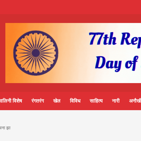
m-
S
ine
मालिनी विशेष
रंगतरंग
खेल
विविध
साहित्य
नारी
अनौखी
lini
ंचना झा