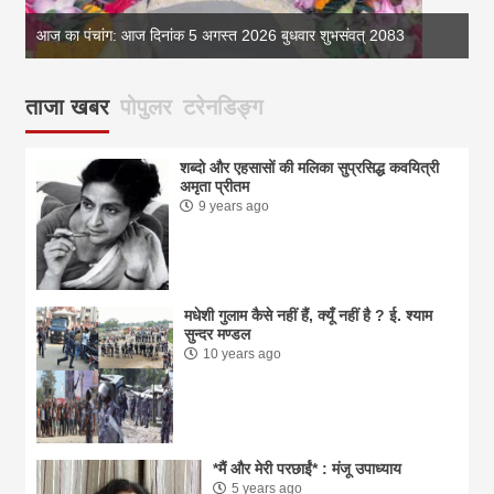
आज का पंचांग: आज दिनांक 5 अगस्त 2026 बुधवार शुभसंवत् 2083
आज
ताजा खबर
पोपुलर
टरेनडिङ्ग
शब्दो और एहसासों की मलिका सुप्रसिद्ध कवयित्री
अमृता प्रीतम
9 years ago
मधेशी गुलाम कैसे नहीं हैं, क्यूँ नहीं है ? ई. श्याम
सुन्दर मण्डल
10 years ago
*मैं और मेरी परछाईं* : मंजू उपाध्याय
5 years ago