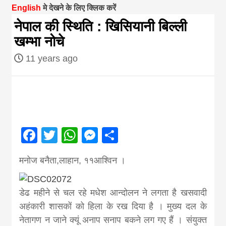
English
मे देखने के लिए क्लिक करें
magazine of
नेपाल की स्थिति : खिसियानी बिल्ली
खम्भा नोचे
Nepal brings
11 years ago
news in hindi
from
Facebook
Twitter
WhatsApp
Messenger
Share
Nepal,madhes
मनोज बनैता,लाहान, ११आश्विन ।
news,financia
डेढ महीने से चल रहे मधेश आन्दोलन ने लगता है खसवादी
news,loan,ban
अहंकारी शासकों को हिला के रख दिया है । मुख्य दल के
नेतागण न जाने क्यूं अनाप सनाप बकने लग गए हैं । संयुक्त