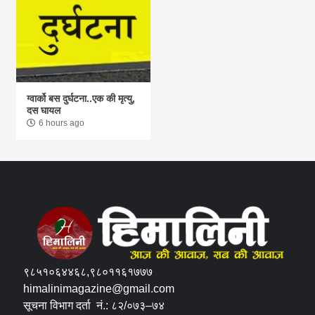
ग्वार्को बस दुर्घटना..एक की मृत्यु,
दस घायल
6 hours ago
९८५१०६४४६८,९८०११६१७७७
himalinimagazine@gmail.com
सूचना विभाग दर्ता नं.: ८२/०७३–७४