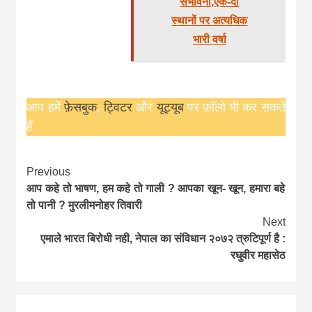
संभावना,एक-दो
स्थानों पर अत्यधिक
भारी वर्षा
आप हमें
फ़ेसबुक
,
ट्विटर
और
यूट्यूब
पर फ़ॉलो भी कर सकते
हैं.
Continue
Previous
आप कहे तो भाषण, हम कहे तो गाली ? आपका खून- खून, हमारा बहे
Reading
तो पानी ? मुरलीमनोहर तिवारी
Next
एमाले भारत बिरोधी नही, नेपाल का संविधान २०७२ त्रुटिपूर्ण है :
रघुवीर महासेठ