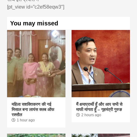
[pt_view id=”c2ef58eqw3″]
You may missed
महिला सशक्तिकरण की नई
मैं क्षमाप्रार्थी हूँ और आप सभी से
मिसाल बना लायंस क्लब ऑफ
माफी मांगता हूँ – गृहमंत्री गुरुङ
रक्सौल
2 hours ago
1 hour ago