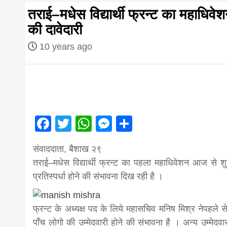
first hindi
तराई–मधेस विद्यार्थी फ्रन्ट का महाधिवे
की दावेदारी
magazine o
10 years ago
Nepal bring
news in hin
आज का पंचांग: आज दिनांक 3 अगस्त 2026 सो
Facebook
Twitter
WhatsApp
Messenger
Share
from
संवाददाता, बैशाख २९
तराई–मधेस विद्यार्थी फ्रन्ट का पहला महाधिवेशन आज से शुरु
Nepal,mad
प्रतिस्पर्धा होने की संभावना दिख रही है ।
news,financ
फ्रन्ट के अध्यक्ष पद के लिये महासचिव मनिष मिश्र नेपहले 
पाँच लोगो की उम्मेदवारी होने की संभावना है । अन्य उम्मेदवा