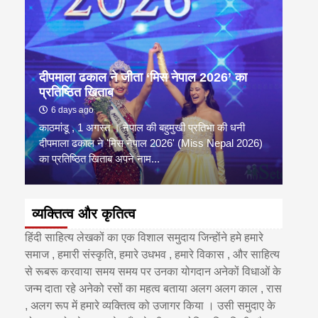
दीपमाला ढकाल ने जीता ‘मिस नेपाल 2026’ का
डी.ए
प्रतिष्ठित खिताब
के वि
6 days ago
6 
काठमांडू , 1 अगस्त । नेपाल की बहुमुखी प्रतिभा की धनी
‘हिमाल
दीपमाला ढकाल ने 'मिस नेपाल 2026' (Miss Nepal 2026)
का सम
का प्रतिष्ठित खिताब अपने नाम...
http
व्यक्तित्व और कृतित्व
हिंदी साहित्य लेखकों का एक विशाल समुदाय जिन्होंने हमे हमारे
समाज , हमारी संस्कृति, हमारे उधभव , हमारे विकास , और साहित्य
से रूबरू करवाया समय समय पर उनका योगदान अनेकों विधाओं के
जन्म दाता रहे अनेको रसों का महत्व बताया अलग अलग काल , रास
, अलग रूप में हमारे व्यक्तित्व को उजागर किया । उसी समुदाए के