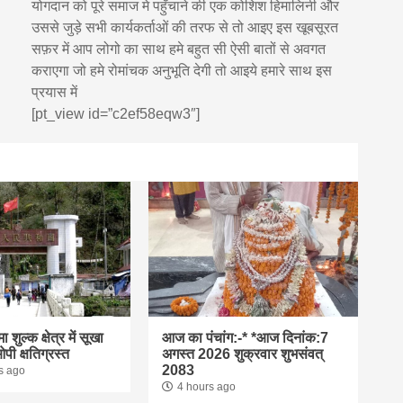
योगदान को पूरे समाज मे पहुँचाने की एक कोशिश हिमालिनी और
उससे जुड़े सभी कार्यकर्ताओं की तरफ से तो आइए इस खूबसूरत
सफ़र में आप लोगो का साथ हमे बहुत सी ऐसी बातों से अवगत
कराएगा जो हमे रोमांचक अनुभूति देगी तो आइये हमारे साथ इस
प्रयास में
[pt_view id=”c2ef58eqw3″]
 शुल्क क्षेत्र में सूखा
आज का पंचांग:-* *आज दिनांक:7
ी क्षतिग्रस्त
अगस्त 2026 शुक्रवार शुभसंवत्
2083
s ago
4 hours ago