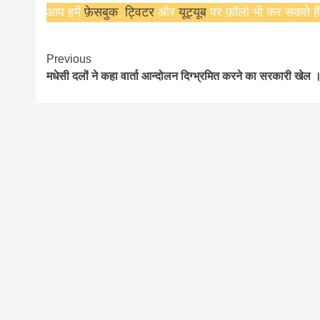
आप हमें
फ़ेसबुक
,
ट्विटर
और
यूट्यूब
पर फ़ॉलो भी कर सकते हैं
Continue
Previous
मधेसी दलों ने कहा वार्ता आन्दोलन दिग्भ्रमित करने का सरकारी खेल 
Reading