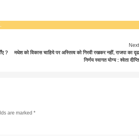
.
Next
ाँए ?
मधेश को विकास चाहिये पर अस्तित्व को गिरवी रखकर नहीं, राजपा का दृढ
निर्णय स्वागत योग्य : श्वेता दीप्ति
बड़े अंतर से जीत हासिल करुँंगी –रेणु दाहाल
6 months ago
काठमांडू, फागुन ४ – चितवन क्षेत्र नम्बर ३ में प्रतिनिधिसभा
सदस्य के रूप में अपनी उम्मीदवारी दे चुकी रेणु दाहाल ने कहा 
कि उन्हें...
elds are marked
*