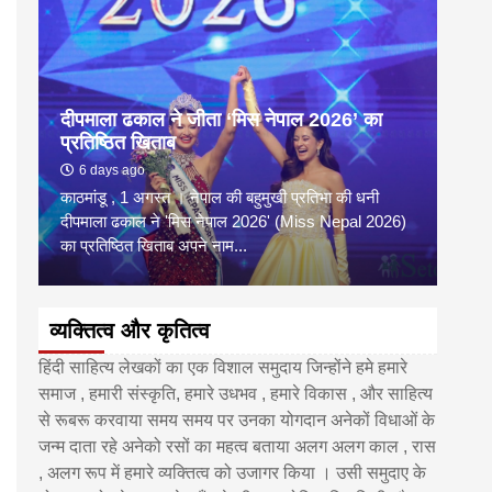
दीपमाला ढकाल ने जीता ‘मिस नेपाल 2026’ का
डी.ए
प्रतिष्ठित खिताब
के वि
6 days ago
6 
काठमांडू , 1 अगस्त । नेपाल की बहुमुखी प्रतिभा की धनी
‘हिमाल
दीपमाला ढकाल ने 'मिस नेपाल 2026' (Miss Nepal 2026)
का सम
का प्रतिष्ठित खिताब अपने नाम...
http
व्यक्तित्व और कृतित्व
हिंदी साहित्य लेखकों का एक विशाल समुदाय जिन्होंने हमे हमारे
समाज , हमारी संस्कृति, हमारे उधभव , हमारे विकास , और साहित्य
से रूबरू करवाया समय समय पर उनका योगदान अनेकों विधाओं के
जन्म दाता रहे अनेको रसों का महत्व बताया अलग अलग काल , रास
, अलग रूप में हमारे व्यक्तित्व को उजागर किया । उसी समुदाए के