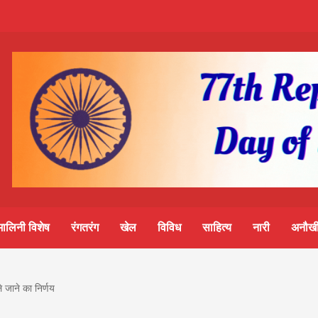
m-
S
ine
मालिनी विशेष
रंगतरंग
खेल
विविध
साहित्य
नारी
अनौखी
lini
े जाने का निर्णय