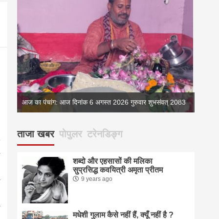
्
आज का पंचांग: आज दिनांक 6 अगस्त 2026 गुरुवार शुभसंवत् 2083
आज का 
ताजा खबर
पोपुलर
टरेनडिङ्ग
शब्दो और एहसासों की मलिका
सुप्रसिद्ध कवयित्री अमृता प्रीतम
9 years ago
मधेशी गुलाम कैसे नहीं हैं, क्यूँ नहीं है ?