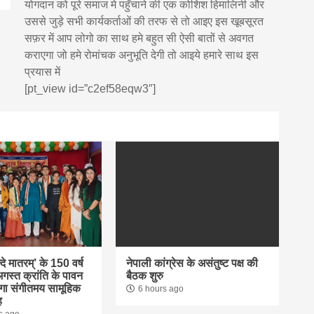
योगदान को पूरे समाज मे पहुँचाने की एक कोशिश हिमालिनी और
उससे जुड़े सभी कार्यकर्ताओं की तरफ से तो आइए इस खूबसूरत
सफ़र में आप लोगो का साथ हमे बहुत सी ऐसी बातों से अवगत
कराएगा जो हमे रोमांचक अनुभूति देगी तो आइये हमारे साथ इस
प्रयास में
[pt_view id=”c2ef58eqw3″]
्दे मातरम्’ के 150 वर्ष
नेपाली कांग्रेस के असंतुष्ट पक्ष की
ं अगस्त क्रांति के पावन
बैठक शुरु
गा संगीतमय सामूहिक
6 hours ago
ह
s ago