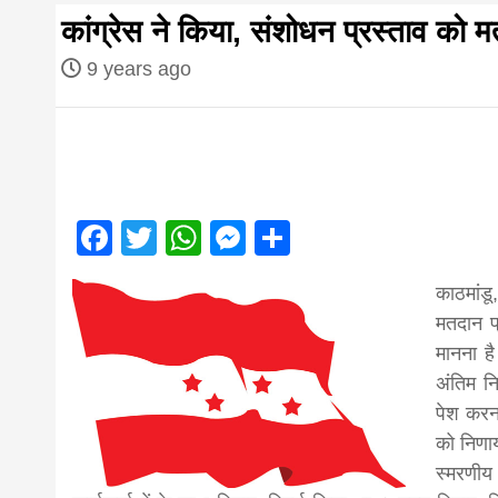
first hindi
कांग्रेस ने किया, संशोधन प्रस्ताव को मत
magazine o
9 years ago
Nepal bring
news in hin
Facebook
Twitter
WhatsApp
Messenger
Share
आज का पंचांग: आज दिनांक 3 अगस्त 2026 सो
काठमांड
from
मतदान प्
मानना है
Nepal,mad
अंतिम नि
पेश करना
को निणाय
news,financ
स्मरणीय 