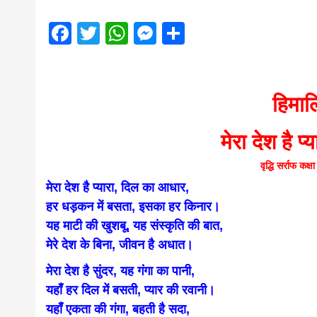
magazine o
Facebook
Twitter
WhatsApp
Messenger
Share
आज का पंचांग: आज दिनांक 4 अगस्त 2026 मं
Nepal bring
news in hin
हिमाल
मेरा देश है 
from
वृद्धि सर्राफ क
मेरा देश है प्यारा, दिल का आधार,
Nepal,mad
हर धड़कन में बसता, इसका हर किनार।
यह माटी की खुशबू, यह संस्कृति की बात,
news,financ
मेरे देश के बिना, जीवन है अधात।
मेरा देश है सुंदर, यह गंगा का पानी,
यहाँ हर दिल में बसती, प्यार की रवानी।
news,loan,
यहाँ एकता की गंगा, बहती है सदा,