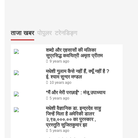
ताजा खबर
पोपुलर
टरेनडिङ्ग
शब्दो और एहसासों की मलिका
सुप्रसिद्ध कवयित्री अमृता प्रीतम
9 years ago
मधेशी गुलाम कैसे नहीं हैं, क्यूँ नहीं है ?
ई. श्याम सुन्दर मण्डल
10 years ago
*मैं और मेरी परछाईं* : मंजू उपाध्याय
5 years ago
मधेशी वैज्ञानिक डा. इन्द्रदेव साहु
जिन्हें मिला है अमेरिकी डालर
२,९७,०००.०० का पुरस्कार ,
प्रस्तुति सुजितकुमार झा
5 years ago