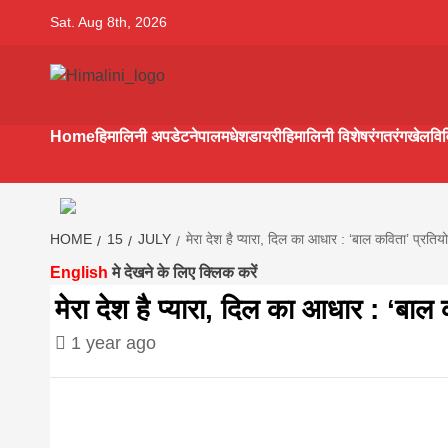
Skip
Sat. Aug 8th, 2026
to
content
Himalini.co
HIMALINI FIRST HINDI MAGAZINE OF NEPAL BRING
NEWS IN HINDI FROM NEPAL, BANK LOAN NEWS
Home
हिमालिनी अपडेट
नेपाल
मधेश
डायरी
हिमालिनी विशेष
रंगतरंग
खेल
वि
hindi magaz
||madhesh
HOME
15
JULY
मेरा देश है प्यारा, दिल का आधार : ‘बाल कविता’ प्रतिय
English
मे देखने के लिए क्लिक करें
khabar:Hima
मेरा देश है प्यारा, दिल का आधार : ‘बाल
1 year ago
first hindi