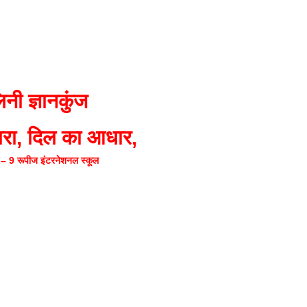
f
गलवार शुभसंवत् 2083
s
di
िनी ज्ञानकुंज
प्यारा, दिल का आधार,
क्षा – 9 रूपीज इंटरनेशनल स्कूल
hesh
ial
bank