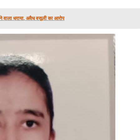
े वाला धराया, अवैध वसूली का आरोप