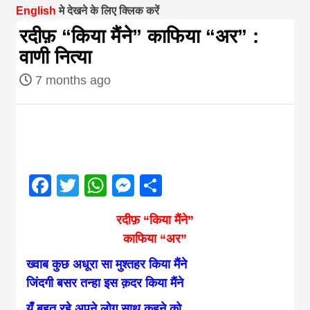
English
मे देखने के लिए क्लिक करें
magazine of
रदीफ़ “किया मैंने” काफिया “अर” :
वाणी नित्या
Nepal brings
7 months ago
news in hindi
from
Facebook
Twitter
WhatsApp
Messenger
Share
Nepal,madhes
रदीफ़ “किया मैंने”
news,financia
काफिया “अर”
ख्वाब कुछ अधूरा सा मुश्तहर किया मैंने
news,loan,ban
जिंदगी बसर तन्हा इस क़दर किया मैंने
यूँ बहुत रहे अपने लोग साथ कहने को