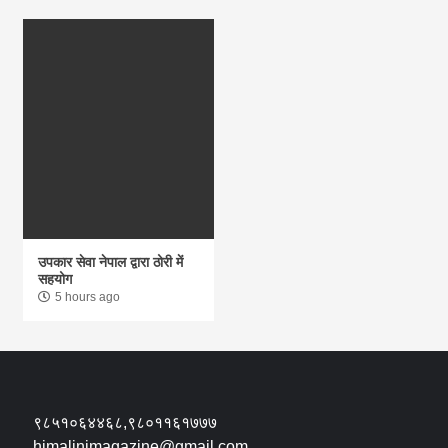
उपकार सेवा नेपाल द्वारा ठोरी में
सहयोग
5 hours ago
९८५१०६४४६८,९८०११६१७७७
himalinimagazine@gmail.com