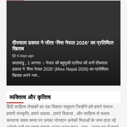
दीपमाला ढकाल ने जीता ‘मिस नेपाल 2026’ का प्रतिष्ठित
खिताब
6 days ago
काठमांडू , 1 अगस्त । नेपाल की बहुमुखी प्रतिभा की धनी दीपमाला
ढकाल ने 'मिस नेपाल 2026' (Miss Nepal 2026) का प्रतिष्ठित
खिताब अपने नाम...
व्यक्तित्व और कृतित्व
हिंदी साहित्य लेखकों का एक विशाल समुदाय जिन्होंने हमे हमारे समाज ,
हमारी संस्कृति, हमारे उधभव , हमारे विकास , और साहित्य से रूबरू
करवाया समय समय पर उनका योगदान अनेकों विधाओं के जन्म दाता रहे