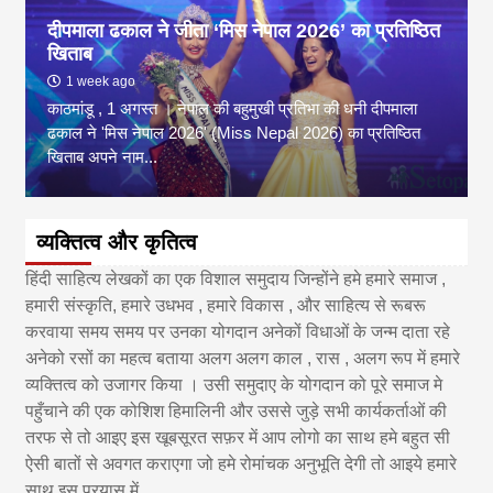
दीपमाला ढकाल ने जीता ‘मिस नेपाल 2026’ का प्रतिष्ठित
खिताब
1 week ago
काठमांडू , 1 अगस्त । नेपाल की बहुमुखी प्रतिभा की धनी दीपमाला
ढकाल ने 'मिस नेपाल 2026' (Miss Nepal 2026) का प्रतिष्ठित
खिताब अपने नाम...
व्यक्तित्व और कृतित्व
हिंदी साहित्य लेखकों का एक विशाल समुदाय जिन्होंने हमे हमारे समाज ,
हमारी संस्कृति, हमारे उधभव , हमारे विकास , और साहित्य से रूबरू
करवाया समय समय पर उनका योगदान अनेकों विधाओं के जन्म दाता रहे
अनेको रसों का महत्व बताया अलग अलग काल , रास , अलग रूप में हमारे
व्यक्तित्व को उजागर किया । उसी समुदाए के योगदान को पूरे समाज मे
पहुँचाने की एक कोशिश हिमालिनी और उससे जुड़े सभी कार्यकर्ताओं की
तरफ से तो आइए इस खूबसूरत सफ़र में आप लोगो का साथ हमे बहुत सी
ऐसी बातों से अवगत कराएगा जो हमे रोमांचक अनुभूति देगी तो आइये हमारे
साथ इस प्रयास में