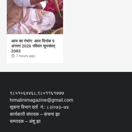
आज का पंचांग: आज दिनांक 9
अगस्त 2026 रविवार शुभसंवत्
2083
7 hours ago
९८५१०६४४६८,९८०११६१७७७
himalinimagazine@gmail.com
सूचना विभाग दर्ता नं.: ८२/०७३–७४
कार्यकारी संपादक – कंचना झा
सम्पादक – अंशु झा