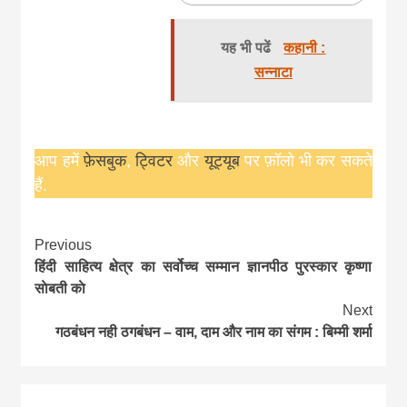
यह भी पढें
कहानी :
सन्नाटा
आप हमें
फ़ेसबुक
,
ट्विटर
और
यूट्यूब
पर फ़ॉलो भी कर सकते
हैं.
Continue
Previous
हिंदी साहित्य क्षेत्र का सर्वोच्च सम्मान ज्ञानपीठ पुरस्कार कृष्णा
Reading
साेबती काे
Next
गठबंधन नही ठगबंधन – वाम, दाम और नाम का संगम : बिम्मी शर्मा