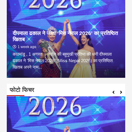
दीपमाला ढकाल ने जीता ‘मिस नेपाल 2026’ का प्रतिष्ठित
खिताब
1 week ago
काठमांडू , 1 अगस्त । नेपाल की बहुमुखी प्रतिभा की धनी दीपमाला
ढकाल ने 'मिस नेपाल 2026' (Miss Nepal 2026) का प्रतिष्ठित
खिताब अपने नाम...
फोटो फिचर