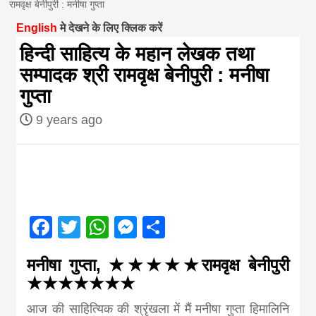
रामवृक्ष बेनीपुरी : मनीषा गुप्ता
magazine of
English
मे देखने के लिए क्लिक करें
हिन्दी साहित्य के महान लेखक तथा
Nepal brings
सम्पादक श्री रामवृक्ष बेनीपुरी : मनीषा
गुप्ता
news in hindi
9 years ago
from
Nepal,madhes
Facebook
Twitter
WhatsApp
Messenger
Share
news,financia
मनीषा गुप्ता
, ★★★★★रामवृक्ष बेनीपुरी
news,loan,ban
★★★★★★★
आज की साहित्यिक की श्रृंखला में मैं मनीषा गुप्ता हिमालिनि