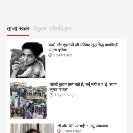
आज
ताजा खबर
पोपुलर
टरेनडिङ्ग
शब्दो और एहसासों की मलिका सुप्रसिद्ध कवयित्री
अमृता प्रीतम
9 years ago
मधेशी गुलाम कैसे नहीं हैं, क्यूँ नहीं है ? ई. श्याम
सुन्दर मण्डल
10 years ago
*मैं और मेरी परछाईं* : मंजू उपाध्याय
5 years ago