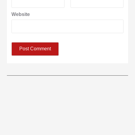
Website
आज का पंचांग: आज दिनांक 8 अगस्त 2026 शनिवार शुभसंवत् 2083