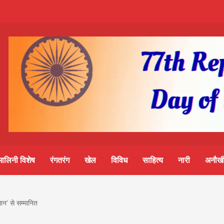
m-
S
ine
मालिनी विशेष
रंगतरंग
खेल
विविध
साहित्य
नारी
अनौखी
lini
ान’ से सम्मानित