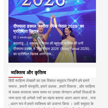
दीपमाला ढकाल ने जीता ‘मिस नेपाल 2026’ का
डी.ए
प्रतिष्ठित खिताब
के वि
1 week ago
6 
काठमांडू , 1 अगस्त । नेपाल की बहुमुखी प्रतिभा की धनी
‘हिमाल
दीपमाला ढकाल ने 'मिस नेपाल 2026' (Miss Nepal 2026)
का सम
का प्रतिष्ठित खिताब अपने नाम...
http
व्यक्तित्व और कृतित्व
हिंदी साहित्य लेखकों का एक विशाल समुदाय जिन्होंने हमे हमारे
समाज , हमारी संस्कृति, हमारे उधभव , हमारे विकास , और साहित्य
से रूबरू करवाया समय समय पर उनका योगदान अनेकों विधाओं के
जन्म दाता रहे अनेको रसों का महत्व बताया अलग अलग काल , रास
, अलग रूप में हमारे व्यक्तित्व को उजागर किया । उसी समुदाए के