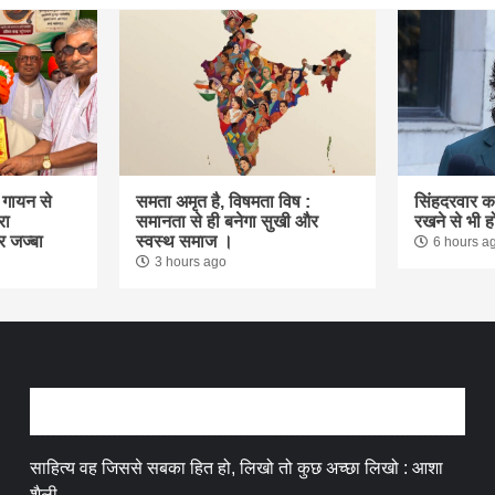
क गायन से
समता अमृत है, विषमता विष :
सिंहदरवार 
रा
समानता से ही बनेगा सुखी और
रखने से भी ह
र जज्बा
स्वस्थ समाज ।
6 hours a
3 hours ago
अन्तर्वार्ता
साहित्य वह जिससे सबका हित हो, लिखो तो कुछ अच्छा लिखो : आशा
शैली