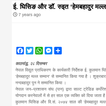
first hindi
ई. घिसिङ और डॉ. रुइत ‘हेमबहादुर मल्ल 
magazine o
7 years ago
Nepal bring
news in hin
Facebook
Twitter
WhatsApp
Messenger
Share
आज का पंचांग: आज दिनांक 5 अगस्त 2026 बु
काठमांडू, २८ दिसम्बर
from
नेपाल विद्युत प्राधिकरण के कार्यकारी निर्देशक ई. कुलमान 
‘हेमबहादुर मल्ल सम्मान’ से सम्मानित किया गया है । शुक्रबा
Nepal,mad
नन्दबहादुर पुन ने सम्मानित किया ।
नेपाल जन–प्रशासन संघ (पान) द्वारा साल्ट ट्रेडिङ कर्पोरेशन
योगदान करनेवालों में से हर साल एक व्यक्ति को दिया जाता है 
news,financ
कुलमान घिसिङ और वि.सं. २०७४ साल की ‘हेमबहादुर मल्ल स