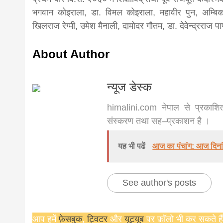
भगवान कोइराला, डा. विमल कोइराला, महावीर पुन, अम्बिका 
खिलराज रेग्मी, उमेश मैनाली, दामोदर गौतम, डा. देवेन्द्रराज पाण्
About Author
न्यूज डेस्क
himalini.com नेपाल से प्रकाशित
संस्करण तथा सह–प्रकाशन है ।
यह भी पढें
आज का पंचांग: आज दिना
See author's posts
आप हमें
फ़ेसबुक
,
ट्विटर
और
यूट्यूब
पर फ़ॉलो भी कर सकते हैं