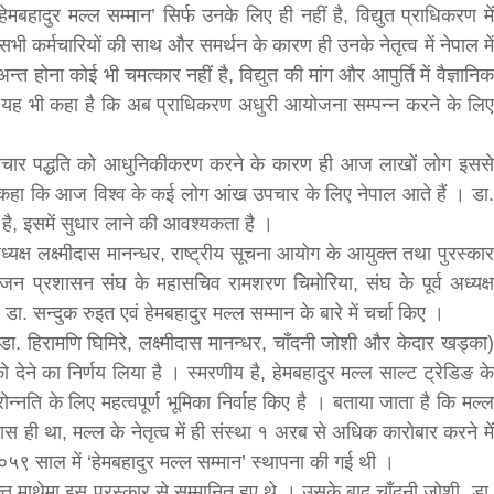
बहादुर मल्ल सम्मान’ सिर्फ उनके लिए ही नहीं है, विद्युत प्राधिकरण में
भी कर्मचारियों की साथ और समर्थन के कारण ही उनके नेतृत्व में नेपाल में
 होना कोई भी चमत्कार नहीं है, विद्युत की मांग और आपुर्ति में वैज्ञानिक
 यह भी कहा है कि अब प्राधिकरण अधुरी आयोजना सम्पन्न करने के लिए
्दु उपचार पद्धति को आधुनिकीकरण करने के कारण ही आज लाखों लोग इससे
यह भी कहा कि आज विश्व के कई लोग आंख उपचार के लिए नेपाल आते हैं । डा.
है, इसमें सुधार लाने की आवश्यकता है ।
बड़े अंतर से जीत हासिल करुँंगी –रेणु दाहाल
्यक्ष लक्ष्मीदास मानन्धर, राष्ट्रीय सूचना आयोग के आयुक्त तथा पुरस्कार
6 months ago
 जन प्रशासन संघ के महासचिव रामशरण चिमोरिया, संघ के पूर्व अध्यक्ष
काठमांडू, फागुन ४ – चितवन क्षेत्र नम्बर ३ में प्रतिनिधिसभा
ा. सन्दुक रुइत एवं हेमबहादुर मल्ल सम्मान के बारे में चर्चा किए ।
सदस्य के रूप में अपनी उम्मीदवारी दे चुकी रेणु दाहाल ने कहा 
कि उन्हें...
डा. हिरामणि घिमिरे, लक्ष्मीदास मानन्धर, चाँदनी जोशी और केदार खड्का)
देने का निर्णय लिया है । स्मरणीय है, हेमबहादुर मल्ल साल्ट ट्रेडिङ के
्तरोन्नति के लिए महत्वपूर्ण भूमिका निर्वाह किए है । बताया जाता है कि मल्ल
स ही था, मल्ल के नेतृत्व में ही संस्था १ अरब से अधिक कारोबार करने में
५९ साल में ‘हेमबहादुर मल्ल सम्मान’ स्थापना की गई थी ।
भक्त माथेमा इस पुरस्कार से सम्मानित हुए थे । उसके बाद चाँदनी जोशी, डा.