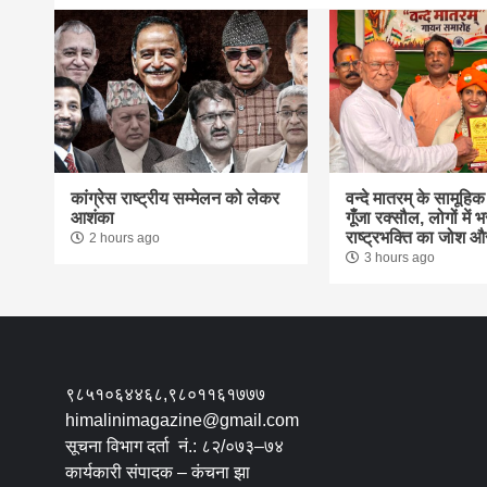
कांग्रेस राष्ट्रीय सम्मेलन को लेकर
वन्दे मातरम् के सामूहि
आशंका
गूंँजा रक्सौल, लोगों में भ
राष्ट्रभक्ति का जोश औ
2 hours ago
3 hours ago
९८५१०६४४६८,९८०११६१७७७
himalinimagazine@gmail.com
सूचना विभाग दर्ता नं.: ८२/०७३–७४
कार्यकारी संपादक – कंचना झा