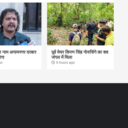
का नाम अनामनगर दरबार
पूर्व मेयर किरण सिंह गोरुसिंगे का शव
ोगा
जंगल में मिला
go
6 hours ago