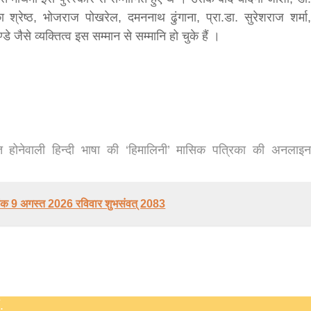
श्रेष्ठ, भोजराज पोखरेल, दमननाथ ढुंगाना, प्रा.डा. सुरेशराज शर्मा,
डे जैसे व्यक्तित्व इस सम्मान से सम्मानि हो चुके हैं ।
सीताराम विवाह पंचमी महोत्सव के तीसरे दिन धनुष
यज्ञ का हुआ आयोजन (फोटो सहित)
3 years ago
जनकपुरधाम/मिश्री लाल मधुकर। सीताराम विवाह पंचमी
महोत्सव के तीसरे दिन जानकी मंदिर के प्रांगण में धनुष यज्ञ
 होनेवाली हिन्दी भाषा की ‘हिमालिनी’ मासिक पत्रिका की अनलाइन
आयोजित किया गया। रंगभूमि मैदान में राजा विदेह...
ंक 9 अगस्त 2026 रविवार शुभसंवत् 2083
.