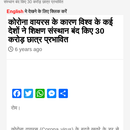
संस्थान बंद किए 30 करोड़ छात्र प्रभावित
magazine of
English
मे देखने के लिए क्लिक करें
काेराेना वायरस के कारण विश्व के कई
Nepal brings
देशाें ने शिक्षण संस्थान बंद किए 30
करोड़ छात्र प्रभावित
news in hindi
6 years ago
from
Nepal,madhes
Facebook
Twitter
WhatsApp
Messenger
Share
news,financia
रोम।
news,loan,ban
कोरोना वायरस (Corona virus) के बढ़ते खतरे के डर से