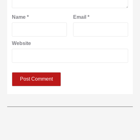
Name
*
Email
*
Website
आज का पंचांग:-* *आज दिनांक:7 अगस्त 2026 शुक्रवार शुभसंवत् 2083