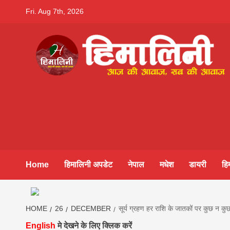
Skip
Fri. Aug 7th, 2026
to
content
Himalini.co
HIMALINI FIRST HINDI MAGAZINE OF NEPAL BRING
NEWS IN HINDI FROM NEPAL, BANK LOAN NEWS
hindi magaz
||madhesh
Home
हिमालिनी अपडेट
नेपाल
मधेश
डायरी
हि
khabar:Hima
HOME
26
DECEMBER
सूर्य ग्रहण हर राशि के जातकों पर कुछ न कुछ
English
मे देखने के लिए क्लिक करें