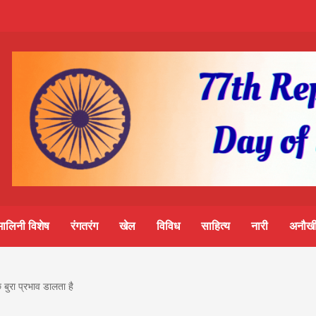
m-
S
ine
मालिनी विशेष
रंगतरंग
खेल
विविध
साहित्य
नारी
अनौखी
lini
 बुरा प्रभाव डालता है