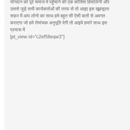
योगदान को पूरे समाज मे पहुँचाने की एक कोशिश हिमालिनी और
उससे जुड़े सभी कार्यकर्ताओं की तरफ से तो आइए इस खूबसूरत
सफ़र में आप लोगो का साथ हमे बहुत सी ऐसी बातों से अवगत
कराएगा जो हमे रोमांचक अनुभूति देगी तो आइये हमारे साथ इस
प्रयास में
[pt_view id=”c2ef58eqw3″]