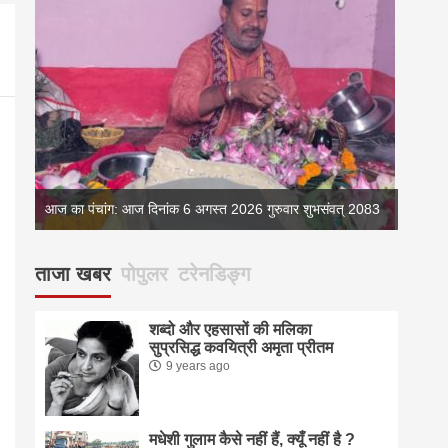
्
आज का पंचांग: आज दिनांक 6 अगस्त 2026 गुरुवार शुभसंवत् 2083
आज का 
ताजा खबर
पोपुलर
टरेनडिङ्ग
शब्दो और एहसासों की मलिका
सुप्रसिद्ध कवयित्री अमृता प्रीतम
9 years ago
मधेशी गुलाम कैसे नहीं हैं, क्यूँ नहीं है ?