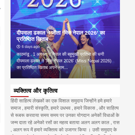
दीपमाला ढकाल ने जीता ‘मिस नेपाल 2026’ का
डी.ए
प्रतिष्ठित खिताब
के वि
6 days ago
6 
काठमांडू , 1 अगस्त । नेपाल की बहुमुखी प्रतिभा की धनी
‘हिमाल
दीपमाला ढकाल ने 'मिस नेपाल 2026' (Miss Nepal 2026)
का सम
का प्रतिष्ठित खिताब अपने नाम...
http
व्यक्तित्व और कृतित्व
हिंदी साहित्य लेखकों का एक विशाल समुदाय जिन्होंने हमे हमारे
समाज , हमारी संस्कृति, हमारे उधभव , हमारे विकास , और साहित्य
से रूबरू करवाया समय समय पर उनका योगदान अनेकों विधाओं के
जन्म दाता रहे अनेको रसों का महत्व बताया अलग अलग काल , रास
, अलग रूप में हमारे व्यक्तित्व को उजागर किया । उसी समुदाए के