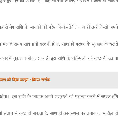
 कुछ बुरा प्रभाव डालता है। कई राशियों के लिए यह विनाशकारी भी साबित
से मेष राशि के जातकों की परेशानियां बढ़ेंगी, साथ ही उन्हें किसी अपने
ाहन चलाते समय सावधानी बरतनी होगा, साथ ही ग्रहण के प्रभाव के चलते
बड़े अंतर से जीत हासिल करुँंगी –रेणु दाहाल
्यापार में नुकसान होगा, साथ ही इस राशि के पति-पत्नी को कष्ट भी उठाना
6 months ago
काठमांडू, फागुन ४ – चितवन क्षेत्र नम्बर ३ में प्रतिनिधिसभा
सदस्य के रूप में अपनी उम्मीदवारी दे चुकी रेणु दाहाल ने कहा 
ाण की दिव्य यात्रा : बिमल सर्राफ
कि उन्हें...
भ रहेगा। इस राशि के जातक अपने शत्रुओं को परास्त करने में सफल होंगे
पनी संतान से कष्ट हो सकता है, साथ ही कार्यस्थल पर तनाव का माहौल हो