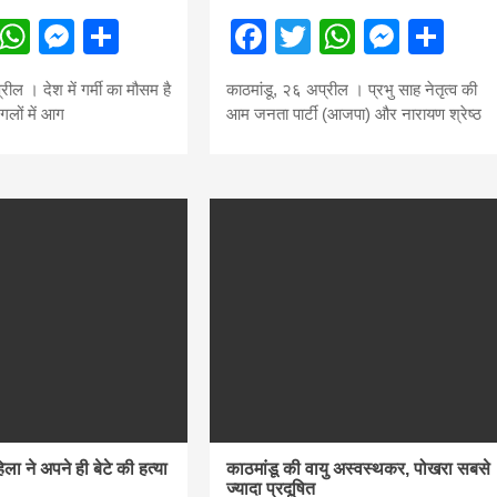
ebook
Twitter
WhatsApp
Messenger
Share
Facebook
Twitter
WhatsA
Mess
Sh
रील । देश में गर्मी का मौसम है
काठमांडू, २६ अप्रील । प्रभु साह नेतृत्व की
लों में आग
आम जनता पार्टी (आजपा) और नारायण श्रेष्ठ
बड़े अंतर से जीत हासिल करुँंगी –रेणु दाहाल
6 months ago
काठमांडू, फागुन ४ – चितवन क्षेत्र नम्बर ३ में प्रतिनिधिसभा
सदस्य के रूप में अपनी उम्मीदवारी दे चुकी रेणु दाहाल ने कहा 
कि उन्हें...
िला ने अपने ही बेटे की हत्या
काठमांडू की वायु अस्वस्थकर, पोखरा सबसे
ज्यादा प्रदूषित