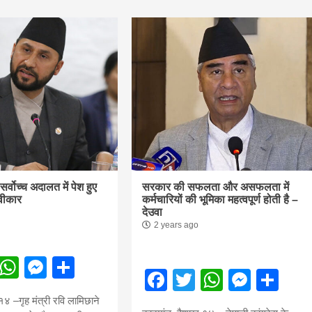
f
s
di
गलवार शुभसंवत् 2083
आज का पंचांग: आज दिनांक 8 अगस्त 2026 शनिवार शुभसंवत् 
ध सर्वोच्च अदालत में पेश हुए
सरकार की सफलता और असफलता में
वीकार
कर्मचारियों की भूमिका महत्वपूर्ण होती है –
देउवा
2 years ago
hesh
ebook
Twitter
WhatsApp
Messenger
Share
Facebook
Twitter
WhatsA
Mess
Sh
ial
१४ –गृह मंत्री रवि लामिछाने