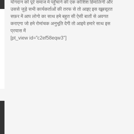
योगदान को पूरे समाज मे पहुँचाने की एक कोशिश हिमालिनी और
उससे जुड़े सभी कार्यकर्ताओं की तरफ से तो आइए इस खूबसूरत
सफ़र में आप लोगो का साथ हमे बहुत सी ऐसी बातों से अवगत
कराएगा जो हमे रोमांचक अनुभूति देगी तो आइये हमारे साथ इस
प्रयास में
[pt_view id=”c2ef58eqw3″]
pp
enger
are