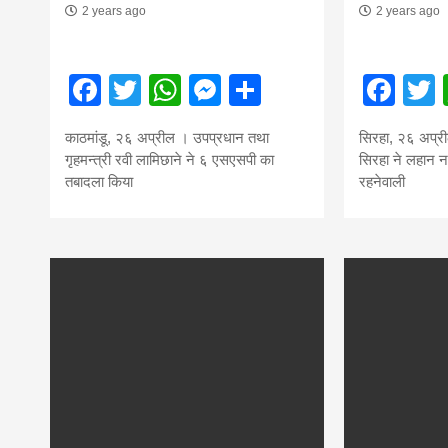
2 years ago
2 years ago
Facebook
Twitter
WhatsApp
Messenger
Share
Fac
काठमांडू, २६ अप्रील । उपप्रधान तथा
सिरहा, २६ अप्री
गृहमन्त्री रवी लामिछाने ने ६ एसएसपी का
सिरहा ने लहान न
तबादला किया
रहनेवाली