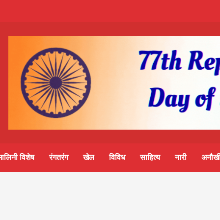
m-
S
ine
मालिनी विशेष
रंगतरंग
खेल
विविध
साहित्य
नारी
अनौखी
lini