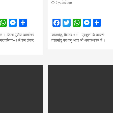
2 years ago
ebook
Twitter
WhatsApp
Messenger
Share
Facebook
Twitter
WhatsA
Mess
Sh
सीताराम विवाह पंचमी महोत्सव के तीसरे दिन धनुष
यज्ञ का हुआ आयोजन (फोटो सहित)
ल । जिला पुलिस कार्यालय
काठमांडू, वैशाख १४ – प्रदूषण के कारण
3 years ago
गरपालिका–१ में रुम लेकर
काठमांडू का वायु आज भी अस्वस्थकर है ।
जनकपुरधाम/मिश्री लाल मधुकर। सीताराम विवाह पंचमी
महोत्सव के तीसरे दिन जानकी मंदिर के प्रांगण में धनुष यज्ञ
आयोजित किया गया। रंगभूमि मैदान में राजा विदेह...