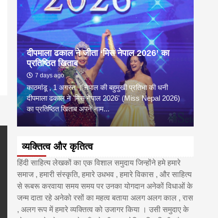
pp
enger
are
दीपमाला ढकाल ने जीता ‘मिस नेपाल 2026’ का
डी.ए
प्रतिष्ठित खिताब
के वि
7 days ago
6 
काठमांडू , 1 अगस्त । नेपाल की बहुमुखी प्रतिभा की धनी
‘हिमाल
दीपमाला ढकाल ने 'मिस नेपाल 2026' (Miss Nepal 2026)
का सम
का प्रतिष्ठित खिताब अपने नाम...
http
व्यक्तित्व और कृतित्व
हिंदी साहित्य लेखकों का एक विशाल समुदाय जिन्होंने हमे हमारे
समाज , हमारी संस्कृति, हमारे उधभव , हमारे विकास , और साहित्य
से रूबरू करवाया समय समय पर उनका योगदान अनेकों विधाओं के
जन्म दाता रहे अनेको रसों का महत्व बताया अलग अलग काल , रास
, अलग रूप में हमारे व्यक्तित्व को उजागर किया । उसी समुदाए के