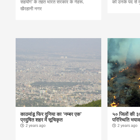
सहयोग’ के तहत भारत सरकार के नेहरू.
को उनके पद से 
खैरहानी नगर
news,loan,
news, mad
khabar
काठमांडू फिर दुनिया का ‘नम्बर एक’
५० जिलों की ३६
प्रदुषित शहर में सूचिकृत
परिस्थिति भयाव
2 years ago
2 years ago