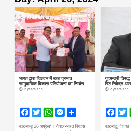
first hindi
magazine o
Nepal bring
news in hin
आज का पंचांग: आज दिनांक 4 अगस्त 2026 मं
भारत द्वारा चितवन में उच्च प्रभाव
गृहमन्त्री विरुद्
from
सामुदायिक विकास परियोजना का निर्माण
रिट निवेदन अस्
2 years ago
2 years ago
Nepal,mad
Facebook
Twitter
WhatsApp
Messenger
Share
Fac
news,financ
काठमान्डू 26 अप्रैल’ । नेपाल-भारत विकास
काठमांडू, वैशाख 