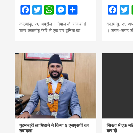
Facebook
Twitter
WhatsApp
Messenger
Share
Fac
काठमांडू, २६ अप्रील । नेपाल की राजधानी
काठमांडू, २६ अप्
शहर काठमांडू फेरि से एक बार दुनिया का
। जगह–जगह जंग
गृहमन्त्री लामिछाने ने किया ६ एसएसपी का
सिरहा में एक मह
तबादला
कर दी