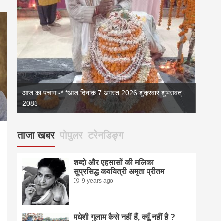
आज का पंचांग:-* *आज दिनांक:7 अगस्त 2026 शुक्रवार शुभसंवत्
2083
2083
आज का 
ताजा खबर
पोपुलर
टरेनडिङ्ग
शब्दो और एहसासों की मलिका
सुप्रसिद्ध कवयित्री अमृता प्रीतम
9 years ago
pp
enger
are
मधेशी गुलाम कैसे नहीं हैं, क्यूँ नहीं है ?