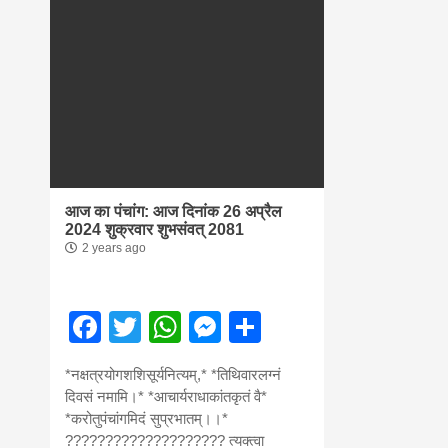
आज का पंचांग: आज दिनांक 26 अप्रैल
2024 शुक्रवार शुभसंवत् 2081
2 years ago
Facebook
Twitter
WhatsApp
Messenger
Share
*नक्षत्रयोगशशिसूर्यनित्यम्,* *तिथिवारलग्नं
दिवसं नमामि।* *आचार्यराधाकांतकृतं वै*
*करोतुपंचांगमिदं सुप्रभातम्।।*
???????????????????? त्यक्त्वा