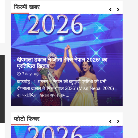
फिल्मी खबर
pp
enger
are
दीपमाला ढकाल ने जीता ‘मिस नेपाल 2026’ का
संगी
प्रतिष्ठित खिताब
कल्य
7 days ago
2 
काठमांडू , 1 अगस्त । नेपाल की बहुमुखी प्रतिभा की धनी
संगीत
है
दीपमाला ढकाल ने 'मिस नेपाल 2026' (Miss Nepal 2026)
शाम न
का प्रतिष्ठित खिताब अपने नाम...
कारण उ
फोटो फिचर